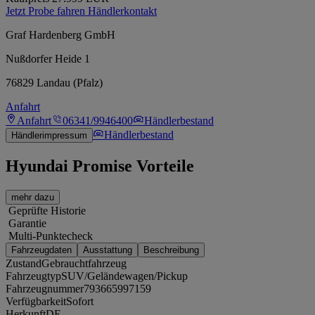
Jetzt Probe fahren
Händlerkontakt
Graf Hardenberg GmbH
Nußdorfer Heide 1
76829 Landau (Pfalz)
Anfahrt
Anfahrt
06341/9946400
Händlerbestand
Händlerbestand
Händlerimpressum
Hyundai Promise Vorteile
mehr dazu
Geprüfte Historie
Garantie
Multi-Punktecheck
Fahrzeugdaten
Ausstattung
Beschreibung
Zustand
Gebrauchtfahrzeug
Fahrzeugtyp
SUV/Geländewagen/Pickup
Fahrzeugnummer
793665997159
Verfügbarkeit
Sofort
Herkunft
DE