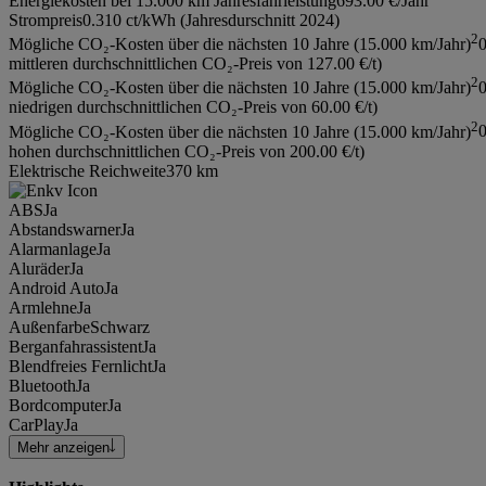
Energiekosten bei 15.000 km Jahresfahrleistung
693.00 €/Jahr
Strompreis
0.310 ct/kWh (Jahresdurschnitt 2024)
2
Mögliche CO₂-Kosten über die nächsten 10 Jahre (15.000 km/Jahr)
mittleren durchschnittlichen CO₂-Preis von 127.00 €/t)
2
Mögliche CO₂-Kosten über die nächsten 10 Jahre (15.000 km/Jahr)
niedrigen durchschnittlichen CO₂-Preis von 60.00 €/t)
2
Mögliche CO₂-Kosten über die nächsten 10 Jahre (15.000 km/Jahr)
hohen durchschnittlichen CO₂-Preis von 200.00 €/t)
Elektrische Reichweite
370 km
ABS
Ja
Abstandswarner
Ja
Alarmanlage
Ja
Aluräder
Ja
Android Auto
Ja
Armlehne
Ja
Außenfarbe
Schwarz
Berganfahrassistent
Ja
Blendfreies Fernlicht
Ja
Bluetooth
Ja
Bordcomputer
Ja
CarPlay
Ja
Mehr anzeigen