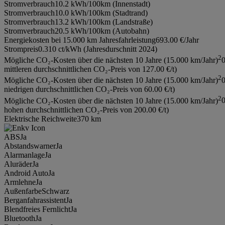
Stromverbrauch
10.2 kWh/100km (Innenstadt)
Stromverbrauch
10.0 kWh/100km (Stadtrand)
Stromverbrauch
13.2 kWh/100km (Landstraße)
Stromverbrauch
20.5 kWh/100km (Autobahn)
Energiekosten bei 15.000 km Jahresfahrleistung
693.00 €/Jahr
Strompreis
0.310 ct/kWh (Jahresdurschnitt 2024)
2
Mögliche CO₂-Kosten über die nächsten 10 Jahre (15.000 km/Jahr)
mittleren durchschnittlichen CO₂-Preis von 127.00 €/t)
2
Mögliche CO₂-Kosten über die nächsten 10 Jahre (15.000 km/Jahr)
niedrigen durchschnittlichen CO₂-Preis von 60.00 €/t)
2
Mögliche CO₂-Kosten über die nächsten 10 Jahre (15.000 km/Jahr)
hohen durchschnittlichen CO₂-Preis von 200.00 €/t)
Elektrische Reichweite
370 km
ABS
Ja
Abstandswarner
Ja
Alarmanlage
Ja
Aluräder
Ja
Android Auto
Ja
Armlehne
Ja
Außenfarbe
Schwarz
Berganfahrassistent
Ja
Blendfreies Fernlicht
Ja
Bluetooth
Ja