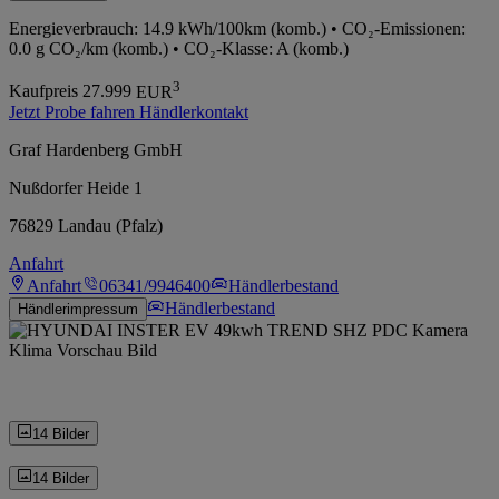
Energieverbrauch: 14.9 kWh/100km (komb.) • CO₂-Emissionen:
0.0 g CO₂/km (komb.) • CO₂-Klasse: A (komb.)
3
Kaufpreis
27.999
EUR
Jetzt Probe fahren
Händlerkontakt
Graf Hardenberg GmbH
Nußdorfer Heide 1
76829 Landau (Pfalz)
Anfahrt
Anfahrt
06341/9946400
Händlerbestand
Händlerbestand
Händlerimpressum
14 Bilder
14 Bilder