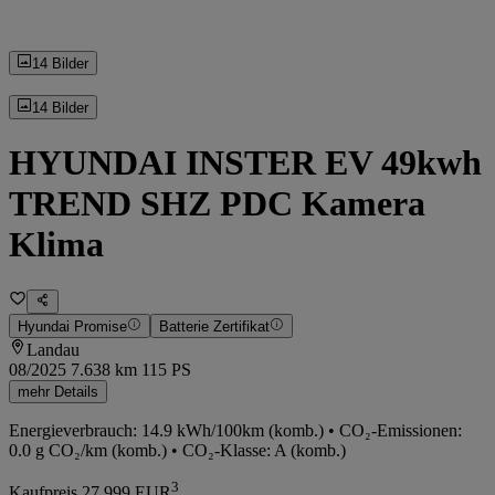
14 Bilder
14 Bilder
HYUNDAI INSTER EV 49kwh
TREND SHZ PDC Kamera
Klima
Hyundai Promise
Batterie Zertifikat
Landau
08/2025
7.638 km
115 PS
mehr Details
Energieverbrauch: 14.9 kWh/100km (komb.) • CO₂-Emissionen:
0.0 g CO₂/km (komb.) • CO₂-Klasse: A (komb.)
3
Kaufpreis
27.999
EUR