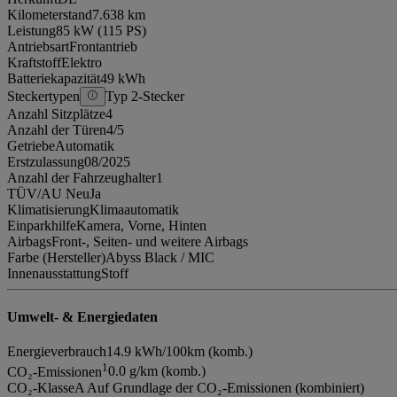
Kilometerstand
7.638 km
Leistung
85 kW (115 PS)
Antriebsart
Frontantrieb
Kraftstoff
Elektro
Batteriekapazität
49 kWh
Steckertypen
Typ 2-Stecker
Anzahl Sitzplätze
4
Anzahl der Türen
4/5
Getriebe
Automatik
Erstzulassung
08/2025
Anzahl der Fahrzeughalter
1
TÜV/AU Neu
Ja
Klimatisierung
Klimaautomatik
Einparkhilfe
Kamera, Vorne, Hinten
Airbags
Front-, Seiten- und weitere Airbags
Farbe (Hersteller)
Abyss Black / MIC
Innenausstattung
Stoff
Umwelt- & Energiedaten
Energieverbrauch
14.9 kWh/100km (komb.)
1
CO₂-Emissionen
0.0 g/km (komb.)
CO₂-Klasse
A Auf Grundlage der CO₂-Emissionen (kombiniert)