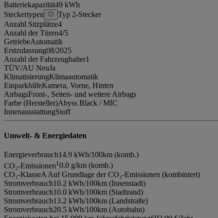
Batteriekapazität
49 kWh
Steckertypen
Typ 2-Stecker
Anzahl Sitzplätze
4
Anzahl der Türen
4/5
Getriebe
Automatik
Erstzulassung
08/2025
Anzahl der Fahrzeughalter
1
TÜV/AU Neu
Ja
Klimatisierung
Klimaautomatik
Einparkhilfe
Kamera, Vorne, Hinten
Airbags
Front-, Seiten- und weitere Airbags
Farbe (Hersteller)
Abyss Black / MIC
Innenausstattung
Stoff
Umwelt- & Energiedaten
Energieverbrauch
14.9 kWh/100km (komb.)
1
CO₂-Emissionen
0.0 g/km (komb.)
CO₂-Klasse
A Auf Grundlage der CO₂-Emissionen (kombiniert)
Stromverbrauch
10.2 kWh/100km (Innenstadt)
Stromverbrauch
10.0 kWh/100km (Stadtrand)
Stromverbrauch
13.2 kWh/100km (Landstraße)
Stromverbrauch
20.5 kWh/100km (Autobahn)