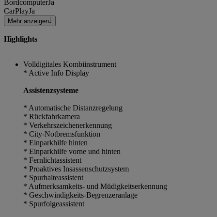
Bordcomputer
Ja
CarPlay
Ja
Mehr anzeigen
Highlights
Volldigitales Kombiinstrument
* Active Info Display
Assistenzsysteme
* Automatische Distanzregelung
* Rückfahrkamera
* Verkehrszeichenerkennung
* City-Notbremsfunktion
* Einparkhilfe hinten
* Einparkhilfe vorne und hinten
* Fernlichtassistent
* Proaktives Insassenschutzsystem
* Spurhalteassistent
* Aufmerksamkeits- und Müdigkeitserkennung
* Geschwindigkeits-Begrenzeranlage
* Spurfolgeassistent