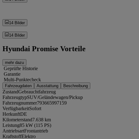
14 Bilder
14 Bilder
Hyundai Promise Vorteile
mehr dazu
Geprüfte Historie
Garantie
Multi-Punktecheck
Fahrzeugdaten
Ausstattung
Beschreibung
Zustand
Gebrauchtfahrzeug
Fahrzeugtyp
SUV/Geländewagen/Pickup
Fahrzeugnummer
793665997159
Verfügbarkeit
Sofort
Herkunft
DE
Kilometerstand
7.638 km
Leistung
85 kW (115 PS)
Antriebsart
Frontantrieb
Kraftstoff
Elektro