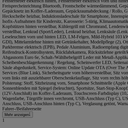
Fensterheber elektrisch hinten, Fensterheber elektrisch vorn und hin
Freisprecheinrichtung Bluetooth, Frontscheibe wärmedämmend, Gep
Gepäcknetz im Koffer-/Laderaum, Gepäckraumabdeckung / Rollo, Gu
Heckscheibe heizbar, Induktionsladeschale für Smartphone, Innenspi
Isofix-Aufnahmen für Kindersitz, Karosserie: 5-türig, Klimaautomat
Kopfstützen hinten verstellbar, Kühlergrill mit Chromrand, Lendenwirbe
verstellbar, Lenkrad (Sport/Leder), Lenkrad heizbar, Lenksäule (Lenkrad
Leseleuchten vorn und hinten LED, LM-Felgen, Mild-Hybrid 103 kW
GDI), Mittelarmlehne hinten mit Getränkehalter, Modellpflege (2), Ott
Parkbremse elektrisch (EPB), Pedale Aluminium, Radioempfang digit
Reifendruck-Kontrollsystem, Rückfahrkamera, Rücksitzlehne geteilt/
Abgasnorm Euro 6e, Schalt-/Wählhebelgriff Leder mit Metall-Applik
Scheibenbeschlagerkennung / Regelung, Scheinwerfer LED, Seitenair
Säule abgedunkelt, Service-System: Online Update OTA (Over The A
Services (Blue Link), Sicherheitsgurte vorn höhenverstellbar, Sitz vorn
vorn links mit ausziehbarer Oberschenkelauflage, Sitz vorn rechts höh
Polsterung: Stoff, Sitzheizung vorn, Smartphone Schnittstelle (Appl
Sonnenblenden mit Spiegel (beleuchtet), Sportsitze, Start-Stop-Knopf
(12V-Anschluß) im Koffer-/Laderaum, Touchscreen-Farbdisplay (10,2
Wagenfarbe, Türgriffe innen verchromt, USB-Anschluss (Typ C), 
Anschluss, USB-Anschluss hinten (Typ C), Verglasung getönt, Warnan
Fahrer-/Beifahrerseite
Mehr anzeigen
1