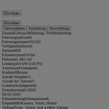
14 Bilder
14 Bilder
Fahrzeugdaten
Ausstattung
Beschreibung
Zustand
Gebrauchtfahrzeug, Vorführfahrzeug
Fahrzeugtyp
Kombi
Fahrzeugnummer
192182
Verfügbarkeit
Sofort
Herkunft
DE
Kilometerstand
10 km
Hubraum
1.482 cm³
Leistung
103 kW (140 PS)
Antriebsart
Frontantrieb
Kraftstoff
Benzin
Anzahl Sitzplätze
5
Anzahl der Türen
4/5
Getriebe
Schaltgetriebe
Erstzulassung
01/2026
HU
01/2029
Klimatisierung
Klimaautomatik
Einparkhilfe
Kamera, Vorne, Hinten
Airbags
Front-, Seiten- und weitere Airbags