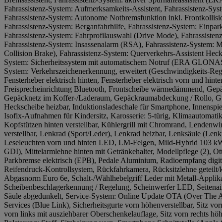
Fahrassistenz-System: Aufmerksamkeits-Assistent, Fahrassistenz-Sys
Fahrassistenz-System: Autonome Notbremsfunktion inkl. Frontkolli
Fahrassistenz-System: Berganfahrhilfe, Fahrassistenz-System: Einpark
Fahrassistenz-System: Fahrprofilauswahl (Drive Mode), Fahrassistenz-
Fahrassistenz-System: Insassenalarm (RSA), Fahrassistenz-System: Mu
Collision Brake), Fahrassistenz-System: Querverkehrs-Assistent Heck 
System: Sicherheitssystem mit automatischem Notruf (ERA GLONASS 
System: Verkehrszeichenerkennung, erweitert (Geschwindigkeits-Reg
Fensterheber elektrisch hinten, Fensterheber elektrisch vorn und hin
Freisprecheinrichtung Bluetooth, Frontscheibe wärmedämmend, Gep
Gepäcknetz im Koffer-/Laderaum, Gepäckraumabdeckung / Rollo, Gu
Heckscheibe heizbar, Induktionsladeschale für Smartphone, Innenspi
Isofix-Aufnahmen für Kindersitz, Karosserie: 5-türig, Klimaautomat
Kopfstützen hinten verstellbar, Kühlergrill mit Chromrand, Lendenwirbe
verstellbar, Lenkrad (Sport/Leder), Lenkrad heizbar, Lenksäule (Lenkrad
Leseleuchten vorn und hinten LED, LM-Felgen, Mild-Hybrid 103 kW
GDI), Mittelarmlehne hinten mit Getränkehalter, Modellpflege (2), Ott
Parkbremse elektrisch (EPB), Pedale Aluminium, Radioempfang digit
Reifendruck-Kontrollsystem, Rückfahrkamera, Rücksitzlehne geteilt/
Abgasnorm Euro 6e, Schalt-/Wählhebelgriff Leder mit Metall-Applik
Scheibenbeschlagerkennung / Regelung, Scheinwerfer LED, Seitenair
Säule abgedunkelt, Service-System: Online Update OTA (Over The A
Services (Blue Link), Sicherheitsgurte vorn höhenverstellbar, Sitz vorn
vorn links mit ausziehbarer Oberschenkelauflage, Sitz vorn rechts höh