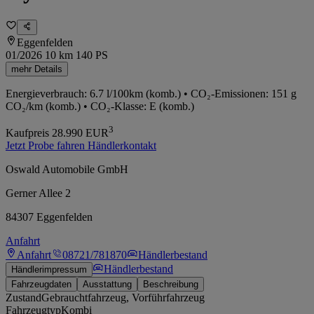
Eggenfelden
01/2026
10 km
140 PS
mehr Details
Energieverbrauch: 6.7 l/100km (komb.) • CO₂-Emissionen: 151 g
CO₂/km (komb.) • CO₂-Klasse: E (komb.)
3
Kaufpreis
28.990
EUR
Jetzt Probe fahren
Händlerkontakt
Oswald Automobile GmbH
Gerner Allee 2
84307 Eggenfelden
Anfahrt
Anfahrt
08721/781870
Händlerbestand
Händlerbestand
Händlerimpressum
Fahrzeugdaten
Ausstattung
Beschreibung
Zustand
Gebrauchtfahrzeug, Vorführfahrzeug
Fahrzeugtyp
Kombi