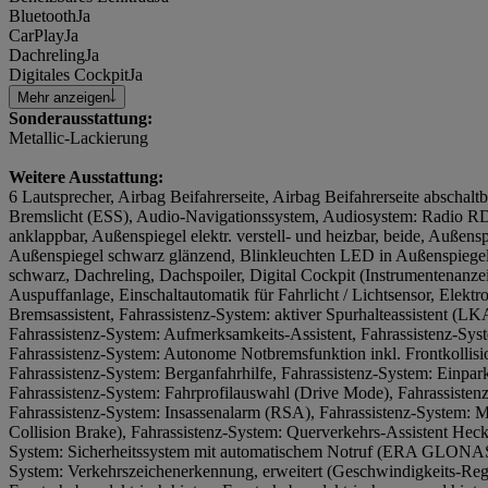
Bluetooth
Ja
CarPlay
Ja
Dachreling
Ja
Digitales Cockpit
Ja
Mehr anzeigen
Sonderausstattung:
Metallic-Lackierung
Weitere Ausstattung:
6 Lautsprecher, Airbag Beifahrerseite, Airbag Beifahrerseite abschaltb
Bremslicht (ESS), Audio-Navigationssystem, Audiosystem: Radio RD
anklappbar, Außenspiegel elektr. verstell- und heizbar, beide, Außens
Außenspiegel schwarz glänzend, Blinkleuchten LED in Außenspiegel
schwarz, Dachreling, Dachspoiler, Digital Cockpit (Instrumentenanze
Auspuffanlage, Einschaltautomatik für Fahrlicht / Lichtsensor, Elektro
Bremsassistent, Fahrassistenz-System: aktiver Spurhalteassistent (L
Fahrassistenz-System: Aufmerksamkeits-Assistent, Fahrassistenz-Sys
Fahrassistenz-System: Autonome Notbremsfunktion inkl. Frontkolli
Fahrassistenz-System: Berganfahrhilfe, Fahrassistenz-System: Einpark
Fahrassistenz-System: Fahrprofilauswahl (Drive Mode), Fahrassistenz-
Fahrassistenz-System: Insassenalarm (RSA), Fahrassistenz-System: Mu
Collision Brake), Fahrassistenz-System: Querverkehrs-Assistent Heck 
System: Sicherheitssystem mit automatischem Notruf (ERA GLONASS 
System: Verkehrszeichenerkennung, erweitert (Geschwindigkeits-Reg