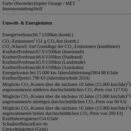
Farbe (Hersteller)
Jupiter Orange / MET
Innenausstattung
Stoff
Umwelt- & Energiedaten
Energieverbrauch
6.7 l/100km (komb.)
1
CO₂-Emissionen
151 g CO₂/km (komb.)
CO₂-Klasse
E Auf Grundlage der CO₂-Emissionen (kombiniert)
Kraftstoffverbrauch
7.9 l/100km (Innenstadt)
Kraftstoffverbrauch
6.6 l/100km (Stadtrand)
Kraftstoffverbrauch
5.9 l/100km (Landstraße)
Kraftstoffverbrauch
6.9 l/100km (Autobahn)
Energiekosten bei 15.000 km Jahresfahrleistung
1804.98 €/Jahr
Kraftstoffpreis
1.796 €/l (Jahresdurschnitt 2024)
2
Mögliche CO₂-Kosten über die nächsten 10 Jahre (15.000 km/Jahr)
2
angenommenen mittleren durchschnittlichen CO₂-Preis von 127 €/t)
2
Mögliche CO₂-Kosten über die nächsten 10 Jahre (15.000 km/Jahr)
1
angenommenen niedrigen durchschnittlichen CO₂-Preis von 60 €/t)
2
Mögliche CO₂-Kosten über die nächsten 10 Jahre (15.000 km/Jahr)
4
angenommenen hohen durchschnittlichen CO₂-Preis von 200 €/t)
Kraftfahrzeugsteuer
154 €/Jahr
Schadstoffklasse
Euro 6e
Umweltplakette
4 (Grün)