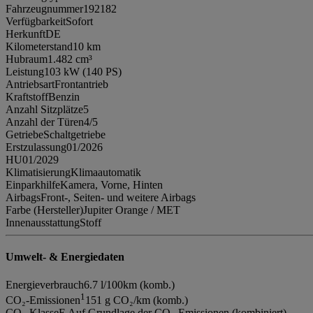
Fahrzeugnummer
192182
Verfügbarkeit
Sofort
Herkunft
DE
Kilometerstand
10 km
Hubraum
1.482 cm³
Leistung
103 kW (140 PS)
Antriebsart
Frontantrieb
Kraftstoff
Benzin
Anzahl Sitzplätze
5
Anzahl der Türen
4/5
Getriebe
Schaltgetriebe
Erstzulassung
01/2026
HU
01/2029
Klimatisierung
Klimaautomatik
Einparkhilfe
Kamera, Vorne, Hinten
Airbags
Front-, Seiten- und weitere Airbags
Farbe (Hersteller)
Jupiter Orange / MET
Innenausstattung
Stoff
Umwelt- & Energiedaten
Energieverbrauch
6.7 l/100km (komb.)
1
CO₂-Emissionen
151 g CO₂/km (komb.)
CO₂-Klasse
E Auf Grundlage der CO₂-Emissionen (kombiniert)