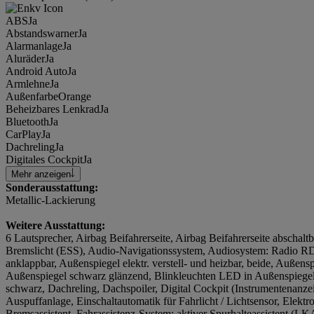
ABS
Ja
Abstandswarner
Ja
Alarmanlage
Ja
Aluräder
Ja
Android Auto
Ja
Armlehne
Ja
Außenfarbe
Orange
Beheizbares Lenkrad
Ja
Bluetooth
Ja
CarPlay
Ja
Dachreling
Ja
Digitales Cockpit
Ja
Mehr anzeigen
Sonderausstattung:
Metallic-Lackierung
Weitere Ausstattung:
6 Lautsprecher, Airbag Beifahrerseite, Airbag Beifahrerseite abschaltb
Bremslicht (ESS), Audio-Navigationssystem, Audiosystem: Radio RD
anklappbar, Außenspiegel elektr. verstell- und heizbar, beide, Außens
Außenspiegel schwarz glänzend, Blinkleuchten LED in Außenspiegel
schwarz, Dachreling, Dachspoiler, Digital Cockpit (Instrumentenanze
Auspuffanlage, Einschaltautomatik für Fahrlicht / Lichtsensor, Elektro
Bremsassistent, Fahrassistenz-System: aktiver Spurhalteassistent (L