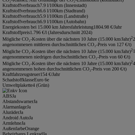
Kraftstoffverbrauch
7.9 l/100km (Innenstadt)
Kraftstoffverbrauch
6.6 l/100km (Stadtrand)
Kraftstoffverbrauch
5.9 l/100km (Landstraße)
Kraftstoffverbrauch
6.9 l/100km (Autobahn)
Energiekosten bei 15.000 km Jahresfahrleistung
1804.98 €/Jahr
Kraftstoffpreis
1.796 €/l (Jahresdurschnitt 2024)
2
Mögliche CO₂-Kosten über die nächsten 10 Jahre (15.000 km/Jahr)
2
angenommenen mittleren durchschnittlichen CO₂-Preis von 127 €/t)
2
Mögliche CO₂-Kosten über die nächsten 10 Jahre (15.000 km/Jahr)
1
angenommenen niedrigen durchschnittlichen CO₂-Preis von 60 €/t)
2
Mögliche CO₂-Kosten über die nächsten 10 Jahre (15.000 km/Jahr)
4
angenommenen hohen durchschnittlichen CO₂-Preis von 200 €/t)
Kraftfahrzeugsteuer
154 €/Jahr
Schadstoffklasse
Euro 6e
Umweltplakette
4 (Grün)
ABS
Ja
Abstandswarner
Ja
Alarmanlage
Ja
Aluräder
Ja
Android Auto
Ja
Armlehne
Ja
Außenfarbe
Orange
Beheizbares Lenkrad
Ja