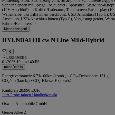
Polsterung: Stoff, Sitzheizung vorn, Smartphone Schnittstelle (Appl
Sonnenblenden mit Spiegel (beleuchtet), Sportsitze, Start-Stop-Knopf
(12V-Anschluß) im Koffer-/Laderaum, Touchscreen-Farbdisplay (10,2
Wagenfarbe, Türgriffe innen verchromt, USB-Anschluss (Typ C), 
Anschluss, USB-Anschluss hinten (Typ C), Verglasung getönt, Warnan
Fahrer-/Beifahrerseite
Mehr anzeigen
HYUNDAI i30 cw N Line Mild-Hybrid
Eggenfelden
01/2026
10 km
140 PS
mehr Details
Energieverbrauch: 6.7 l/100km (komb.) • CO₂-Emissionen: 151 g
CO₂/km (komb.) • CO₂-Klasse: E (komb.)
3
Kaufpreis
28.990
EUR
Jetzt Probe fahren
Händlerkontakt
Oswald Automobile GmbH
Gerner Allee 2