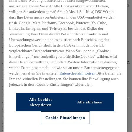
Inhalte und Werbung, basierend auf Ihren Surfgewohnheiten,
Ausnutzung des Kraftstoffs durch das Fahrzeug ab, sondern werden
anzuzeigen. Indem Sie auf "Alle Cookies akzeptieren" klicken,
auch vom Fahrverhalten und anderen nichttechnischen Faktoren
willigen Sie außerdem gemäß Art. 49 Abs. 1 S. 1 lit. a) DSGVO ein,
beeinflusst. CO₂ ist das für die Erderwärmung hauptsächlich
dass Ihre Daten auch von Anbietern in den USA verarbeitet werden
verantwortliche Treibhausgas.
(insb. Google, Meta Platforms, Facebook, Pinterest, YouTube,
LinkedIn, Instagram und Twitter). Es besteht das Risiko der
Ein Leitfaden über den Kraftstoffverbrauch und die CO₂-
Verarbeitung Ihrer Daten durch US-Behörden zu Kontroll- und
Emissionen aller in Deutschland angebotenen neuen Pkw-Modelle
Überwachungszwecken und es existiert nach Einschätzung des
ist unentgeltlich einsehbar an jedem Verkaufsort, an dem Pkw
Europäischen Gerichtshofs in den USA kein mit dem der EU
ausgestellt oder angeboten werden. Der Leitfaden ist auch
hier
vergleichbares Datenschutzniveau. Wenn Sie über die „Cookie-
abrufbar.
Einstellungen“ nur „unbedingt erforderliche Cookies“ wählen, wird
Alle Angaben und Abbildungen sind als unverbindlich zu betrachten
diese Datenübermittlung verhindert. Weitere Informationen darüber,
und stellen eine annähernde Beschreibung dar.
welche Daten gesammelt und wie sie an unsere Partner weitergegeben
Fahrzeugabbildungen enthalten z. T. aufpreispflichtige
werden, erhalten Sie in unseren
Datenschutzhinweisen
Bitte treffen Sie
Zusatzausstattungen.
Ihre individuellen Einstellungen. Sie können Ihre Einwilligung auch
jederzeit in den „Cookie-Einstellungen“ widerrufen.
Im Hinblick auf Gebrauchtwagen entsprechen Sonder- und
Serienausstattung, die technischen Daten sowie Verbrauchs- und
Emissionswerte dem Stand eines entsprechenden Neufahrzeugs und
Alle Cookies
Alle ablehnen
berücksichtigen keine etwaigen zwischenzeitlichen Änderungen.
akzeptieren
Gebrauchtfahrzeuge weisen regelmäßig eine geringere elektrische
Reichweite auf als entsprechende Neufahrzeuge. Dies kann bei
Cookie-Einstellungen
gebrauchten Hybridfahrzeugen zu einem erhöhten
Kraftstoffverbrauch und einem damit einhergehenden erhöhten
CO₂-Ausstoß führen.