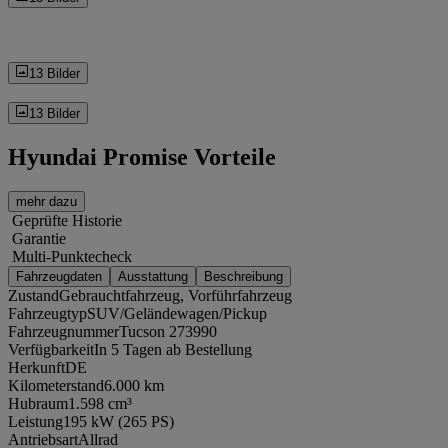
13 Bilder
13 Bilder
Hyundai Promise Vorteile
mehr dazu
Geprüfte Historie
Garantie
Multi-Punktecheck
Fahrzeugdaten
Ausstattung
Beschreibung
Zustand
Gebrauchtfahrzeug, Vorführfahrzeug
Fahrzeugtyp
SUV/Geländewagen/Pickup
Fahrzeugnummer
Tucson 273990
Verfügbarkeit
In 5 Tagen ab Bestellung
Herkunft
DE
Kilometerstand
6.000 km
Hubraum
1.598 cm³
Leistung
195 kW (265 PS)
Antriebsart
Allrad