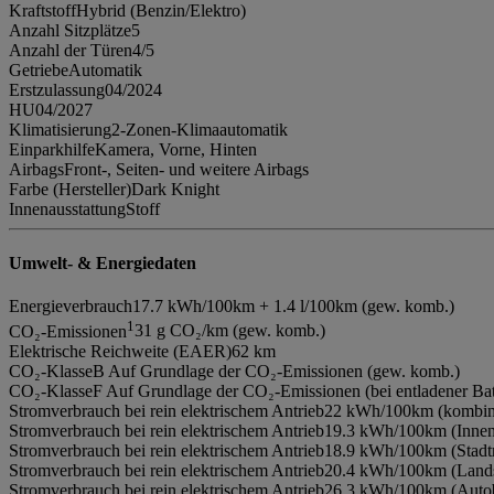
Kraftstoff
Hybrid (Benzin/Elektro)
Anzahl Sitzplätze
5
Anzahl der Türen
4/5
Getriebe
Automatik
Erstzulassung
04/2024
HU
04/2027
Klimatisierung
2-Zonen-Klimaautomatik
Einparkhilfe
Kamera, Vorne, Hinten
Airbags
Front-, Seiten- und weitere Airbags
Farbe (Hersteller)
Dark Knight
Innenausstattung
Stoff
Umwelt- & Energiedaten
Energieverbrauch
17.7 kWh/100km + 1.4 l/100km (gew. komb.)
1
CO₂-Emissionen
31 g CO₂/km (gew. komb.)
Elektrische Reichweite (EAER)
62 km
CO₂-Klasse
B Auf Grundlage der CO₂-Emissionen (gew. komb.)
CO₂-Klasse
F Auf Grundlage der CO₂-Emissionen (bei entladener Bat
Stromverbrauch bei rein elektrischem Antrieb
22 kWh/100km (kombini
Stromverbrauch bei rein elektrischem Antrieb
19.3 kWh/100km (Innen
Stromverbrauch bei rein elektrischem Antrieb
18.9 kWh/100km (Stadt
Stromverbrauch bei rein elektrischem Antrieb
20.4 kWh/100km (Lands
Stromverbrauch bei rein elektrischem Antrieb
26.3 kWh/100km (Auto