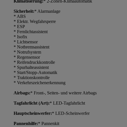
Klimatisierung:
* 2-Zonen-Klimaautomatik
Sicherheit:
* Alarmanlage
* ABS
* Elektr. Wegfahrsperre
* ESP
* Fernlichtassistent
* Isofix
* Lichtsensor
* Notbremsassistent
* Notrufsystem
* Regensensor
* Reifendruckkontrolle
* Spurhalteassistent
* Start/Stopp-Automatik
* Traktionskontrolle
* Verkehrszeichenerkennung
Airbags:
* Front-, Seiten- und weitere Airbags
Tagfahrlicht (Art):
* LED-Tagfahrlicht
Hauptscheinwerfer:
* LED-Scheinwerfer
Pannenhilfe:
* Pannenkit