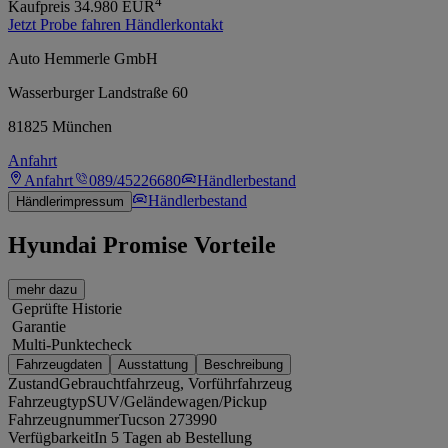
4
Kaufpreis
34.980
EUR
Jetzt Probe fahren
Händlerkontakt
Auto Hemmerle GmbH
Wasserburger Landstraße 60
81825 München
Anfahrt
Anfahrt
089/45226680
Händlerbestand
Händlerbestand
Händlerimpressum
Hyundai Promise Vorteile
mehr dazu
Geprüfte Historie
Garantie
Multi-Punktecheck
Fahrzeugdaten
Ausstattung
Beschreibung
Zustand
Gebrauchtfahrzeug, Vorführfahrzeug
Fahrzeugtyp
SUV/Geländewagen/Pickup
Fahrzeugnummer
Tucson 273990
Verfügbarkeit
In 5 Tagen ab Bestellung