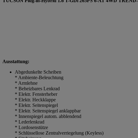
TUCSON Plug-in-Hybrid 1.6 T-GDi 265PS 6-AT 4WD TREND-Pa
Ausstattung:
Abgedunkelte Scheiben
* Ambiente-Beleuchtung
* Armlehne
* Beheizbares Lenkrad
* Elektr. Fensterheber
* Elektr. Heckklappe
* Elektr. Seitenspiegel
* Elektr. Seitenspiegel anklappbar
* Innenspiegel autom. abblendend
* Lederlenkrad
* Lordosenstütze
* Schlüssellose Zentralverriegelung (Keyless)