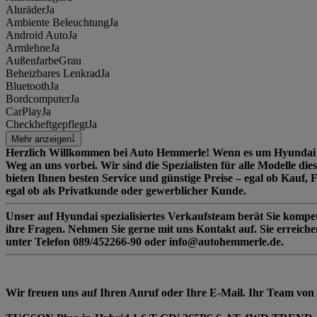
Aluräder
Ja
Ambiente Beleuchtung
Ja
Android Auto
Ja
Armlehne
Ja
Außenfarbe
Grau
Beheizbares Lenkrad
Ja
Bluetooth
Ja
Bordcomputer
Ja
CarPlay
Ja
Checkheftgepflegt
Ja
Mehr anzeigen
Herzlich Willkommen bei Auto Hemmerle! Wenn es um Hyundai F
Weg an uns vorbei. Wir sind die Spezialisten für alle Modelle di
bieten Ihnen besten Service und günstige Preise – egal ob Kauf, 
egal ob als Privatkunde oder gewerblicher Kunde.
Unser auf Hyundai spezialisiertes Verkaufsteam berät Sie kompe
ihre Fragen. Nehmen Sie gerne mit uns Kontakt auf. Sie erreich
unter Telefon 089/452266-90 oder info@autohemmerle.de.
Wir freuen uns auf Ihren Anruf oder Ihre E-Mail. Ihr Team vo