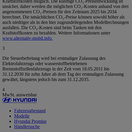
Kraftstoffkosten möglich. Die künftige CO₂-Preisentwicklung ist
unsicher, daher werden die möglichen CO₂-Kosten anhand von drei
angenommenen CO₂-Preisen für den Zeitraum 2025 bis 2034
berechnet. Die tatsächlichen CO₂-Preise können sowohl höher als
auch niedriger als in den hier zugrundeliegenden Modellrechnungen
ausfallen. Die CO₂-Kosten sind beim Tanken mit den
Kraftstoffkosten zu bezahlen. Weitere Informationen unter
www.alternativ-mobil.info.
3
Die Steuerbefreiung wird bei erstmaliger Zulassung des
Elektrofahrzeugs oder wasserstoffbetriebenen
Brennstoffzellenfahrzeugs in der Zeit vom 18.05.2011 bis
31.12.2030 für zehn Jahre ab dem Tag der erstmaligen Zulassung
gewährt, längstens jedoch bis zum 31.12.2035.
4
MwSt. ausweisbar
Fahrzeugbestand
Modelle
Hyundai Promise
Händlersuche