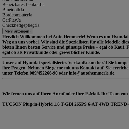
Beheizbares Lenkrad
Ja
Bluetooth
Ja
Bordcomputer
Ja
CarPlay
Ja
Checkheftgepflegt
Ja
Mehr anzeigen
Herzlich Willkommen bei Auto Hemmerle! Wenn es um Hyundai F
Weg an uns vorbei. Wir sind die Spezialisten für alle Modelle di
bieten Ihnen besten Service und günstige Preise – egal ob Kauf, 
egal ob als Privatkunde oder gewerblicher Kunde.
Unser auf Hyundai spezialisiertes Verkaufsteam berät Sie kompe
ihre Fragen. Nehmen Sie gerne mit uns Kontakt auf. Sie erreich
unter Telefon 089/452266-90 oder info@autohemmerle.de.
Wir freuen uns auf Ihren Anruf oder Ihre E-Mail. Ihr Team vo
TUCSON Plug-in-Hybrid 1.6 T-GDi 265PS 6-AT 4WD TREND-Pa