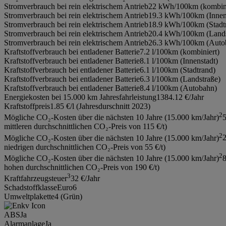
Stromverbrauch bei rein elektrischem Antrieb
22 kWh/100km (kombini
Stromverbrauch bei rein elektrischem Antrieb
19.3 kWh/100km (Innen
Stromverbrauch bei rein elektrischem Antrieb
18.9 kWh/100km (Stadt
Stromverbrauch bei rein elektrischem Antrieb
20.4 kWh/100km (Lands
Stromverbrauch bei rein elektrischem Antrieb
26.3 kWh/100km (Auto
Kraftstoffverbrauch bei entladener Batterie
7.2 l/100km (kombiniert)
Kraftstoffverbrauch bei entladener Batterie
8.1 l/100km (Innenstadt)
Kraftstoffverbrauch bei entladener Batterie
6.1 l/100km (Stadtrand)
Kraftstoffverbrauch bei entladener Batterie
6.3 l/100km (Landstraße)
Kraftstoffverbrauch bei entladener Batterie
8.4 l/100km (Autobahn)
Energiekosten bei 15.000 km Jahresfahrleistung
1384.12 €/Jahr
Kraftstoffpreis
1.85 €/l (Jahresdurschnitt 2023)
2
Mögliche CO₂-Kosten über die nächsten 10 Jahre (15.000 km/Jahr)
mittleren durchschnittlichen CO₂-Preis von 115 €/t)
2
Mögliche CO₂-Kosten über die nächsten 10 Jahre (15.000 km/Jahr)
niedrigen durchschnittlichen CO₂-Preis von 55 €/t)
2
Mögliche CO₂-Kosten über die nächsten 10 Jahre (15.000 km/Jahr)
hohen durchschnittlichen CO₂-Preis von 190 €/t)
3
Kraftfahrzeugsteuer
32 €/Jahr
Schadstoffklasse
Euro6
Umweltplakette
4 (Grün)
ABS
Ja
Alarmanlage
Ja