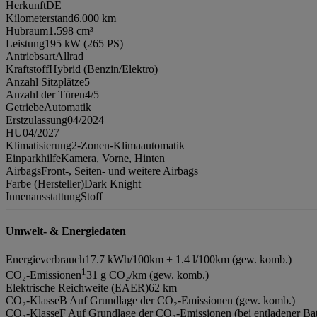
Herkunft
DE
Kilometerstand
6.000 km
Hubraum
1.598 cm³
Leistung
195 kW (265 PS)
Antriebsart
Allrad
Kraftstoff
Hybrid (Benzin/Elektro)
Anzahl Sitzplätze
5
Anzahl der Türen
4/5
Getriebe
Automatik
Erstzulassung
04/2024
HU
04/2027
Klimatisierung
2-Zonen-Klimaautomatik
Einparkhilfe
Kamera, Vorne, Hinten
Airbags
Front-, Seiten- und weitere Airbags
Farbe (Hersteller)
Dark Knight
Innenausstattung
Stoff
Umwelt- & Energiedaten
Energieverbrauch
17.7 kWh/100km + 1.4 l/100km (gew. komb.)
1
CO₂-Emissionen
31 g CO₂/km (gew. komb.)
Elektrische Reichweite (EAER)
62 km
CO₂-Klasse
B Auf Grundlage der CO₂-Emissionen (gew. komb.)
CO₂-Klasse
F Auf Grundlage der CO₂-Emissionen (bei entladener Bat