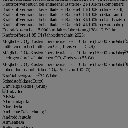
Kraftstoffverbrauch bei entladener Batterie
7.2 l/100km (kombiniert)
Kraftstoffverbrauch bei entladener Batterie
8.1 l/100km (Innenstadt)
Kraftstoffverbrauch bei entladener Batterie
6.1 l/100km (Stadtrand)
Kraftstoffverbrauch bei entladener Batterie
6.3 l/100km (Landstraße)
Kraftstoffverbrauch bei entladener Batterie
8.4 l/100km (Autobahn)
Energiekosten bei 15.000 km Jahresfahrleistung
1384.12 €/Jahr
Kraftstoffpreis
1.85 €/l (Jahresdurschnitt 2023)
2
Mögliche CO₂-Kosten über die nächsten 10 Jahre (15.000 km/Jahr)
mittleren durchschnittlichen CO₂-Preis von 115 €/t)
2
Mögliche CO₂-Kosten über die nächsten 10 Jahre (15.000 km/Jahr)
niedrigen durchschnittlichen CO₂-Preis von 55 €/t)
2
Mögliche CO₂-Kosten über die nächsten 10 Jahre (15.000 km/Jahr)
hohen durchschnittlichen CO₂-Preis von 190 €/t)
3
Kraftfahrzeugsteuer
32 €/Jahr
Schadstoffklasse
Euro6
Umweltplakette
4 (Grün)
ABS
Ja
Alarmanlage
Ja
Aluräder
Ja
Ambiente Beleuchtung
Ja
Android Auto
Ja
Armlehne
Ja
Außenfarbe
Grau