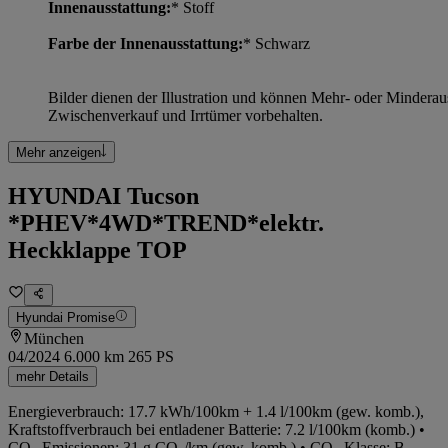
Innenausstattung:
* Stoff
Farbe der Innenausstattung:
* Schwarz
Bilder dienen der Illustration und können Mehr- oder Mindera
Zwischenverkauf und Irrtümer vorbehalten.
Mehr anzeigen
HYUNDAI Tucson
*PHEV*4WD*TREND*elektr.
Heckklappe TOP
Hyundai Promise
München
04/2024
6.000 km
265 PS
mehr Details
Energieverbrauch: 17.7 kWh/100km + 1.4 l/100km (gew. komb.),
Kraftstoffverbrauch bei entladener Batterie: 7.2 l/100km (komb.) •
CO₂-Emissionen: 31 g CO₂/km (gew. komb.) • CO₂-Klasse: B