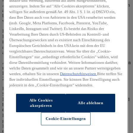
Inhalte und Werbung, basierend auf Ihren Surfgewohnheiten,
Ausnutzung des Kraftstoffs durch das Fahrzeug ab, sondern werden
anzuzeigen. Indem Sie auf "Alle Cookies akzeptieren" klicken,
auch vom Fahrverhalten und anderen nichttechnischen Faktoren
willigen Sie außerdem gemäß Art. 49 Abs. 1 S. 1 lit. a) DSGVO ein,
beeinflusst. CO₂ ist das für die Erderwärmung hauptsächlich
dass Ihre Daten auch von Anbietern in den USA verarbeitet werden
verantwortliche Treibhausgas.
(insb. Google, Meta Platforms, Facebook, Pinterest, YouTube,
LinkedIn, Instagram und Twitter). Es besteht das Risiko der
Ein Leitfaden über den Kraftstoffverbrauch und die CO₂-
Verarbeitung Ihrer Daten durch US-Behörden zu Kontroll- und
Emissionen aller in Deutschland angebotenen neuen Pkw-Modelle
Überwachungszwecken und es existiert nach Einschätzung des
ist unentgeltlich einsehbar an jedem Verkaufsort, an dem Pkw
Europäischen Gerichtshofs in den USA kein mit dem der EU
ausgestellt oder angeboten werden. Der Leitfaden ist auch
hier
vergleichbares Datenschutzniveau. Wenn Sie über die „Cookie-
abrufbar.
Einstellungen“ nur „unbedingt erforderliche Cookies“ wählen, wird
Alle Angaben und Abbildungen sind als unverbindlich zu betrachten
diese Datenübermittlung verhindert. Weitere Informationen darüber,
und stellen eine annähernde Beschreibung dar.
welche Daten gesammelt und wie sie an unsere Partner weitergegeben
Fahrzeugabbildungen enthalten z. T. aufpreispflichtige
werden, erhalten Sie in unseren
Datenschutzhinweisen
Bitte treffen Sie
Zusatzausstattungen.
Ihre individuellen Einstellungen. Sie können Ihre Einwilligung auch
jederzeit in den „Cookie-Einstellungen“ widerrufen.
Im Hinblick auf Gebrauchtwagen entsprechen Sonder- und
Serienausstattung, die technischen Daten sowie Verbrauchs- und
Emissionswerte dem Stand eines entsprechenden Neufahrzeugs und
Alle Cookies
Alle ablehnen
berücksichtigen keine etwaigen zwischenzeitlichen Änderungen.
akzeptieren
Gebrauchtfahrzeuge weisen regelmäßig eine geringere elektrische
Reichweite auf als entsprechende Neufahrzeuge. Dies kann bei
Cookie-Einstellungen
gebrauchten Hybridfahrzeugen zu einem erhöhten
Kraftstoffverbrauch und einem damit einhergehenden erhöhten
CO₂-Ausstoß führen.