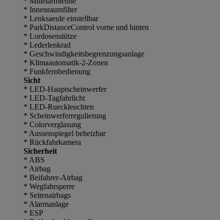
* Mittelarmlehne
* Innenraumfilter
* Lenksaeule einstellbar
* ParkDistanceControl vorne und hinten
* Lordosenstütze
* Lederlenkrad
* Geschwindigkeitsbegrenzungsanlage
* Klimaautomatik-2-Zonen
* Funkfernbedienung
Sicht
* LED-Hauptscheinwerfer
* LED-Tagfahrlicht
* LED-Rueckleuchten
* Scheinwerferregulierung
* Colorverglasung
* Aussenspiegel beheizbar
* Rückfahrkamera
Sicherheit
* ABS
* Airbag
* Beifahrer-Airbag
* Wegfahrsperre
* Seitenairbags
* Alarmanlage
* ESP