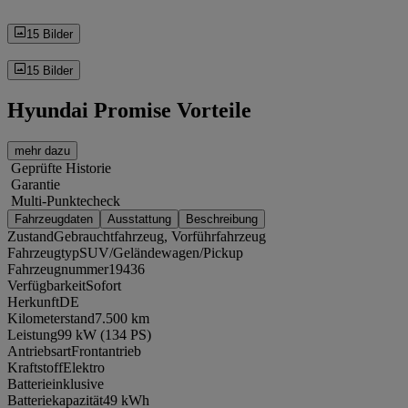
15 Bilder
15 Bilder
Hyundai Promise Vorteile
mehr dazu
Geprüfte Historie
Garantie
Multi-Punktecheck
Fahrzeugdaten
Ausstattung
Beschreibung
Zustand
Gebrauchtfahrzeug, Vorführfahrzeug
Fahrzeugtyp
SUV/Geländewagen/Pickup
Fahrzeugnummer
19436
Verfügbarkeit
Sofort
Herkunft
DE
Kilometerstand
7.500 km
Leistung
99 kW (134 PS)
Antriebsart
Frontantrieb
Kraftstoff
Elektro
Batterie
inklusive
Batteriekapazität
49 kWh