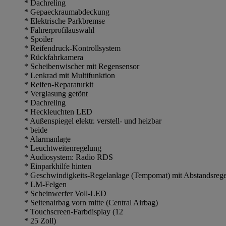
* Dachreling
* Gepaeckraumabdeckung
* Elektrische Parkbremse
* Fahrerprofilauswahl
* Spoiler
* Reifendruck-Kontrollsystem
* Rückfahrkamera
* Scheibenwischer mit Regensensor
* Lenkrad mit Multifunktion
* Reifen-Reparaturkit
* Verglasung getönt
* Dachreling
* Heckleuchten LED
* Außenspiegel elektr. verstell- und heizbar
* beide
* Alarmanlage
* Leuchtweitenregelung
* Audiosystem: Radio RDS
* Einparkhilfe hinten
* Geschwindigkeits-Regelanlage (Tempomat) mit Abstandsre
* LM-Felgen
* Scheinwerfer Voll-LED
* Seitenairbag vorn mitte (Central Airbag)
* Touchscreen-Farbdisplay (12
* 25 Zoll)