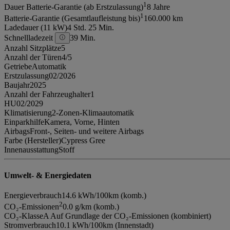
1
Dauer Batterie-Garantie (ab Erstzulassung)
8 Jahre
1
Batterie-Garantie (Gesamtlaufleistung bis)
160.000 km
Ladedauer (11 kW)
4 Std. 25 Min.
Schnellladezeit
39 Min.
Anzahl Sitzplätze
5
Anzahl der Türen
4/5
Getriebe
Automatik
Erstzulassung
02/2026
Baujahr
2025
Anzahl der Fahrzeughalter
1
HU
02/2029
Klimatisierung
2-Zonen-Klimaautomatik
Einparkhilfe
Kamera, Vorne, Hinten
Airbags
Front-, Seiten- und weitere Airbags
Farbe (Hersteller)
Cypress Gree
Innenausstattung
Stoff
Umwelt- & Energiedaten
Energieverbrauch
14.6 kWh/100km (komb.)
2
CO₂-Emissionen
0.0 g/km (komb.)
CO₂-Klasse
A Auf Grundlage der CO₂-Emissionen (kombiniert)
Stromverbrauch
10.1 kWh/100km (Innenstadt)