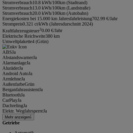
Stromverbrauch
10.8 kWh/100km (Stadtrand)
Stromverbrauch
13.0 kWh/100km (Landstraße)
Stromverbrauch
20.0 kWh/100km (Autobahn)
Energiekosten bei 15.000 km Jahresfahrleistung
702.99 €/Jahr
Strompreis
0.321 ct/kWh (Jahresdurschnitt 2024)
3
Kraftfahrzeugsteuer
0.00 €/Jahr
Elektrische Reichweite
380 km
Umweltplakette
4 (Grün)
ABS
Ja
Abstandswarner
Ja
Alarmanlage
Ja
Aluräder
Ja
Android Auto
Ja
Armlehne
Ja
Außenfarbe
Grün
Berganfahrassistent
Ja
Bluetooth
Ja
CarPlay
Ja
Dachreling
Ja
Elektr. Wegfahrsperre
Ja
Mehr anzeigen
Getriebe
Automatik