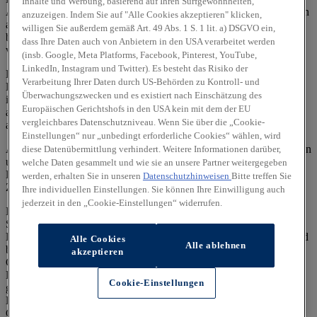
Inhalte und Werbung, basierend auf Ihren Surfgewohnheiten,
Ausnutzung des Kraftstoffs durch das Fahrzeug ab, sondern werden
anzuzeigen. Indem Sie auf "Alle Cookies akzeptieren" klicken,
auch vom Fahrverhalten und anderen nichttechnischen Faktoren
willigen Sie außerdem gemäß Art. 49 Abs. 1 S. 1 lit. a) DSGVO ein,
beeinflusst. CO₂ ist das für die Erderwärmung hauptsächlich
dass Ihre Daten auch von Anbietern in den USA verarbeitet werden
verantwortliche Treibhausgas.
(insb. Google, Meta Platforms, Facebook, Pinterest, YouTube,
LinkedIn, Instagram und Twitter). Es besteht das Risiko der
Ein Leitfaden über den Kraftstoffverbrauch und die CO₂-
Verarbeitung Ihrer Daten durch US-Behörden zu Kontroll- und
Emissionen aller in Deutschland angebotenen neuen Pkw-Modelle
Überwachungszwecken und es existiert nach Einschätzung des
ist unentgeltlich einsehbar an jedem Verkaufsort, an dem Pkw
Europäischen Gerichtshofs in den USA kein mit dem der EU
ausgestellt oder angeboten werden. Der Leitfaden ist auch
hier
vergleichbares Datenschutzniveau. Wenn Sie über die „Cookie-
abrufbar.
Einstellungen“ nur „unbedingt erforderliche Cookies“ wählen, wird
Alle Angaben und Abbildungen sind als unverbindlich zu betrachten
diese Datenübermittlung verhindert. Weitere Informationen darüber,
und stellen eine annähernde Beschreibung dar.
welche Daten gesammelt und wie sie an unsere Partner weitergegeben
Fahrzeugabbildungen enthalten z. T. aufpreispflichtige
werden, erhalten Sie in unseren
Datenschutzhinweisen
Bitte treffen Sie
Zusatzausstattungen.
Ihre individuellen Einstellungen. Sie können Ihre Einwilligung auch
jederzeit in den „Cookie-Einstellungen“ widerrufen.
Im Hinblick auf Gebrauchtwagen entsprechen Sonder- und
Serienausstattung, die technischen Daten sowie Verbrauchs- und
Emissionswerte dem Stand eines entsprechenden Neufahrzeugs und
Alle Cookies
Alle ablehnen
berücksichtigen keine etwaigen zwischenzeitlichen Änderungen.
akzeptieren
Gebrauchtfahrzeuge weisen regelmäßig eine geringere elektrische
Reichweite auf als entsprechende Neufahrzeuge. Dies kann bei
Cookie-Einstellungen
gebrauchten Hybridfahrzeugen zu einem erhöhten
Kraftstoffverbrauch und einem damit einhergehenden erhöhten
CO₂-Ausstoß führen.