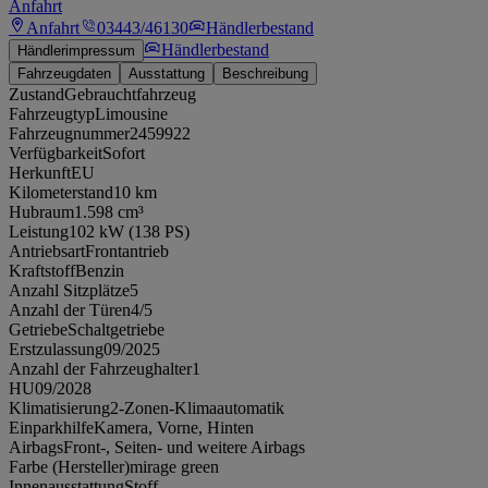
Anfahrt
Anfahrt
03443/46130
Händlerbestand
Händlerbestand
Händlerimpressum
Fahrzeugdaten
Ausstattung
Beschreibung
Zustand
Gebrauchtfahrzeug
Fahrzeugtyp
Limousine
Fahrzeugnummer
2459922
Verfügbarkeit
Sofort
Herkunft
EU
Kilometerstand
10 km
Hubraum
1.598 cm³
Leistung
102 kW (138 PS)
Antriebsart
Frontantrieb
Kraftstoff
Benzin
Anzahl Sitzplätze
5
Anzahl der Türen
4/5
Getriebe
Schaltgetriebe
Erstzulassung
09/2025
Anzahl der Fahrzeughalter
1
HU
09/2028
Klimatisierung
2-Zonen-Klimaautomatik
Einparkhilfe
Kamera, Vorne, Hinten
Airbags
Front-, Seiten- und weitere Airbags
Farbe (Hersteller)
mirage green
Innenausstattung
Stoff