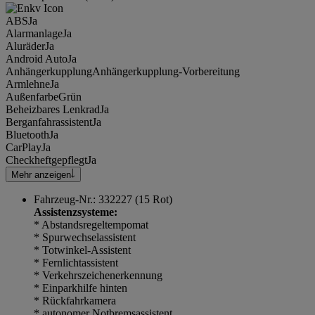
ABS
Ja
Alarmanlage
Ja
Aluräder
Ja
Android Auto
Ja
Anhängerkupplung
Anhängerkupplung-Vorbereitung
Armlehne
Ja
Außenfarbe
Grün
Beheizbares Lenkrad
Ja
Berganfahrassistent
Ja
Bluetooth
Ja
CarPlay
Ja
Checkheftgepflegt
Ja
Mehr anzeigen
Fahrzeug-Nr.: 332227 (15 Rot)
Assistenzsysteme:
* Abstandsregeltempomat
* Spurwechselassistent
* Totwinkel-Assistent
* Fernlichtassistent
* Verkehrszeichenerkennung
* Einparkhilfe hinten
* Rückfahrkamera
* autonomer Notbremsassistent