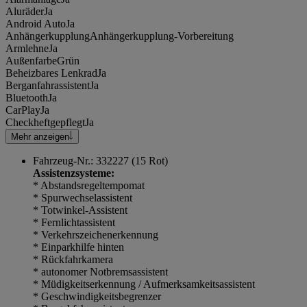
Aluräder
Ja
Android Auto
Ja
Anhängerkupplung
Anhängerkupplung-Vorbereitung
Armlehne
Ja
Außenfarbe
Grün
Beheizbares Lenkrad
Ja
Berganfahrassistent
Ja
Bluetooth
Ja
CarPlay
Ja
Checkheftgepflegt
Ja
Mehr anzeigen
Fahrzeug-Nr.: 332227 (15 Rot)
Assistenzsysteme:
* Abstandsregeltempomat
* Spurwechselassistent
* Totwinkel-Assistent
* Fernlichtassistent
* Verkehrszeichenerkennung
* Einparkhilfe hinten
* Rückfahrkamera
* autonomer Notbremsassistent
* Müdigkeitserkennung / Aufmerksamkeitsassistent
* Geschwindigkeitsbegrenzer