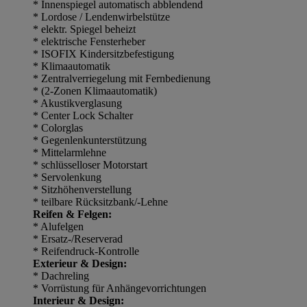
* Innenspiegel automatisch abblendend
* Lordose / Lendenwirbelstütze
* elektr. Spiegel beheizt
* elektrische Fensterheber
* ISOFIX Kindersitzbefestigung
* Klimaautomatik
* Zentralverriegelung mit Fernbedienung
* (2-Zonen Klimaautomatik)
* Akustikverglasung
* Center Lock Schalter
* Colorglas
* Gegenlenkunterstützung
* Mittelarmlehne
* schlüsselloser Motorstart
* Servolenkung
* Sitzhöhenverstellung
* teilbare Rücksitzbank/-Lehne
Reifen & Felgen:
* Alufelgen
* Ersatz-/Reserverad
* Reifendruck-Kontrolle
Exterieur & Design:
* Dachreling
* Vorrüstung für Anhängevorrichtungen
Interieur & Design: