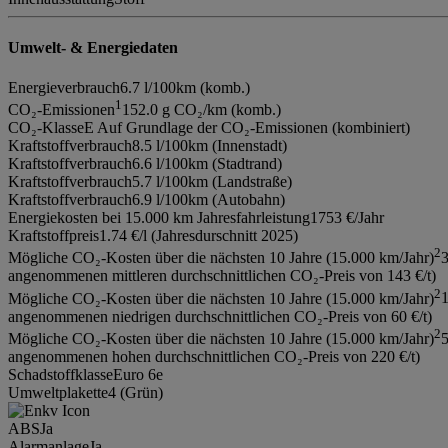
Umwelt- & Energiedaten
Energieverbrauch
6.7 l/100km (komb.)
1
CO₂-Emissionen
152.0 g CO₂/km (komb.)
CO₂-Klasse
E Auf Grundlage der CO₂-Emissionen (kombiniert)
Kraftstoffverbrauch
8.5 l/100km (Innenstadt)
Kraftstoffverbrauch
6.6 l/100km (Stadtrand)
Kraftstoffverbrauch
5.7 l/100km (Landstraße)
Kraftstoffverbrauch
6.9 l/100km (Autobahn)
Energiekosten bei 15.000 km Jahresfahrleistung
1753 €/Jahr
Kraftstoffpreis
1.74 €/l (Jahresdurschnitt 2025)
2
Mögliche CO₂-Kosten über die nächsten 10 Jahre (15.000 km/Jahr)
3
angenommenen mittleren durchschnittlichen CO₂-Preis von 143 €/t)
2
Mögliche CO₂-Kosten über die nächsten 10 Jahre (15.000 km/Jahr)
1
angenommenen niedrigen durchschnittlichen CO₂-Preis von 60 €/t)
2
Mögliche CO₂-Kosten über die nächsten 10 Jahre (15.000 km/Jahr)
5
angenommenen hohen durchschnittlichen CO₂-Preis von 220 €/t)
Schadstoffklasse
Euro 6e
Umweltplakette
4 (Grün)
ABS
Ja
Alarmanlage
Ja