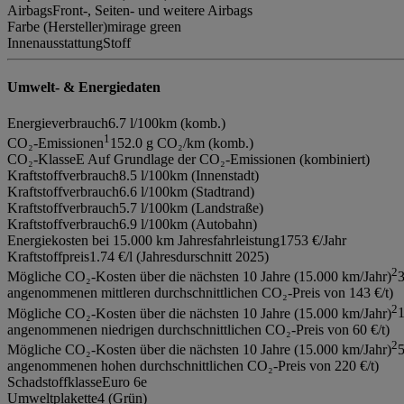
Airbags
Front-, Seiten- und weitere Airbags
Farbe (Hersteller)
mirage green
Innenausstattung
Stoff
Umwelt- & Energiedaten
Energieverbrauch
6.7 l/100km (komb.)
1
CO₂-Emissionen
152.0 g CO₂/km (komb.)
CO₂-Klasse
E Auf Grundlage der CO₂-Emissionen (kombiniert)
Kraftstoffverbrauch
8.5 l/100km (Innenstadt)
Kraftstoffverbrauch
6.6 l/100km (Stadtrand)
Kraftstoffverbrauch
5.7 l/100km (Landstraße)
Kraftstoffverbrauch
6.9 l/100km (Autobahn)
Energiekosten bei 15.000 km Jahresfahrleistung
1753 €/Jahr
Kraftstoffpreis
1.74 €/l (Jahresdurschnitt 2025)
2
Mögliche CO₂-Kosten über die nächsten 10 Jahre (15.000 km/Jahr)
3
angenommenen mittleren durchschnittlichen CO₂-Preis von 143 €/t)
2
Mögliche CO₂-Kosten über die nächsten 10 Jahre (15.000 km/Jahr)
1
angenommenen niedrigen durchschnittlichen CO₂-Preis von 60 €/t)
2
Mögliche CO₂-Kosten über die nächsten 10 Jahre (15.000 km/Jahr)
5
angenommenen hohen durchschnittlichen CO₂-Preis von 220 €/t)
Schadstoffklasse
Euro 6e
Umweltplakette
4 (Grün)