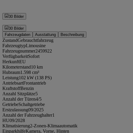
30 Bilder
30 Bilder
Fahrzeugdaten
Ausstattung
Beschreibung
Zustand
Gebrauchtfahrzeug
Fahrzeugtyp
Limousine
Fahrzeugnummer
2459922
Verfügbarkeit
Sofort
Herkunft
EU
Kilometerstand
10 km
Hubraum
1.598 cm³
Leistung
102 kW (138 PS)
Antriebsart
Frontantrieb
Kraftstoff
Benzin
Anzahl Sitzplätze
5
Anzahl der Türen
4/5
Getriebe
Schaltgetriebe
Erstzulassung
09/2025
Anzahl der Fahrzeughalter
1
HU
09/2028
Klimatisierung
2-Zonen-Klimaautomatik
Einparkhilfe
Kamera, Vorne, Hinten