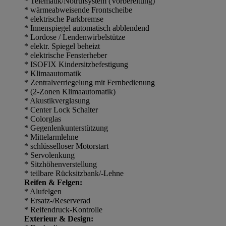
* Telematik/Notrufsystem (Vorbereitung)
* wärmeabweisende Frontscheibe
* elektrische Parkbremse
* Innenspiegel automatisch abblendend
* Lordose / Lendenwirbelstütze
* elektr. Spiegel beheizt
* elektrische Fensterheber
* ISOFIX Kindersitzbefestigung
* Klimaautomatik
* Zentralverriegelung mit Fernbedienung
* (2-Zonen Klimaautomatik)
* Akustikverglasung
* Center Lock Schalter
* Colorglas
* Gegenlenkunterstützung
* Mittelarmlehne
* schlüsselloser Motorstart
* Servolenkung
* Sitzhöhenverstellung
* teilbare Rücksitzbank/-Lehne
Reifen & Felgen:
* Alufelgen
* Ersatz-/Reserverad
* Reifendruck-Kontrolle
Exterieur & Design: