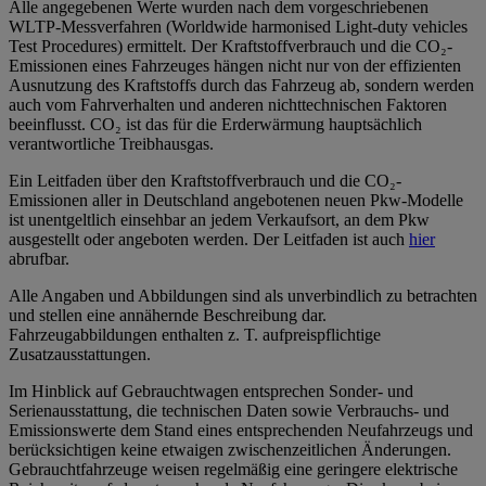
Alle angegebenen Werte wurden nach dem vorgeschriebenen
WLTP-Messverfahren (Worldwide harmonised Light-duty vehicles
Test Procedures) ermittelt. Der Kraftstoffverbrauch und die CO₂-
Emissionen eines Fahrzeuges hängen nicht nur von der effizienten
Ausnutzung des Kraftstoffs durch das Fahrzeug ab, sondern werden
auch vom Fahrverhalten und anderen nichttechnischen Faktoren
beeinflusst. CO₂ ist das für die Erderwärmung hauptsächlich
verantwortliche Treibhausgas.
Ein Leitfaden über den Kraftstoffverbrauch und die CO₂-
Emissionen aller in Deutschland angebotenen neuen Pkw-Modelle
ist unentgeltlich einsehbar an jedem Verkaufsort, an dem Pkw
ausgestellt oder angeboten werden. Der Leitfaden ist auch
hier
abrufbar.
Alle Angaben und Abbildungen sind als unverbindlich zu betrachten
und stellen eine annähernde Beschreibung dar.
Fahrzeugabbildungen enthalten z. T. aufpreispflichtige
Zusatzausstattungen.
Im Hinblick auf Gebrauchtwagen entsprechen Sonder- und
Serienausstattung, die technischen Daten sowie Verbrauchs- und
Emissionswerte dem Stand eines entsprechenden Neufahrzeugs und
berücksichtigen keine etwaigen zwischenzeitlichen Änderungen.
Gebrauchtfahrzeuge weisen regelmäßig eine geringere elektrische