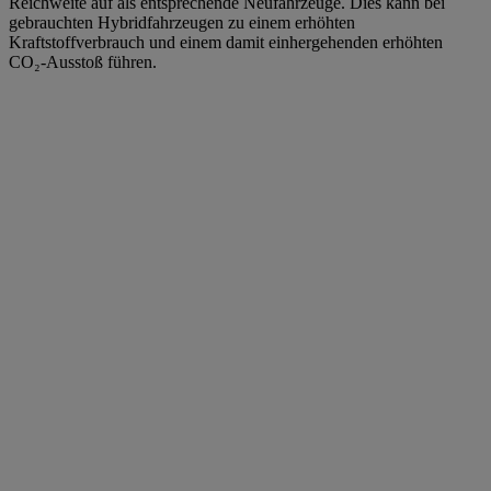
Reichweite auf als entsprechende Neufahrzeuge. Dies kann bei
gebrauchten Hybridfahrzeugen zu einem erhöhten
Kraftstoffverbrauch und einem damit einhergehenden erhöhten
CO₂-Ausstoß führen.