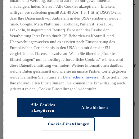
Inhalte und Werbung, basierend auf Ihren Surfgewohnheiten,
Ausnutzung des Kraftstoffs durch das Fahrzeug ab, sondern werden
anzuzeigen. Indem Sie auf "Alle Cookies akzeptieren" klicken,
auch vom Fahrverhalten und anderen nichttechnischen Faktoren
willigen Sie außerdem gemäß Art. 49 Abs. 1 S. 1 lit. a) DSGVO ein,
beeinflusst. CO₂ ist das für die Erderwärmung hauptsächlich
dass Ihre Daten auch von Anbietern in den USA verarbeitet werden
verantwortliche Treibhausgas.
(insb. Google, Meta Platforms, Facebook, Pinterest, YouTube,
LinkedIn, Instagram und Twitter). Es besteht das Risiko der
Ein Leitfaden über den Kraftstoffverbrauch und die CO₂-
Verarbeitung Ihrer Daten durch US-Behörden zu Kontroll- und
Emissionen aller in Deutschland angebotenen neuen Pkw-Modelle
Überwachungszwecken und es existiert nach Einschätzung des
ist unentgeltlich einsehbar an jedem Verkaufsort, an dem Pkw
Europäischen Gerichtshofs in den USA kein mit dem der EU
ausgestellt oder angeboten werden. Der Leitfaden ist auch
hier
vergleichbares Datenschutzniveau. Wenn Sie über die „Cookie-
abrufbar.
Einstellungen“ nur „unbedingt erforderliche Cookies“ wählen, wird
Alle Angaben und Abbildungen sind als unverbindlich zu betrachten
diese Datenübermittlung verhindert. Weitere Informationen darüber,
und stellen eine annähernde Beschreibung dar.
welche Daten gesammelt und wie sie an unsere Partner weitergegeben
Fahrzeugabbildungen enthalten z. T. aufpreispflichtige
werden, erhalten Sie in unseren
Datenschutzhinweisen
Bitte treffen Sie
Zusatzausstattungen.
Ihre individuellen Einstellungen. Sie können Ihre Einwilligung auch
jederzeit in den „Cookie-Einstellungen“ widerrufen.
Im Hinblick auf Gebrauchtwagen entsprechen Sonder- und
Serienausstattung, die technischen Daten sowie Verbrauchs- und
Emissionswerte dem Stand eines entsprechenden Neufahrzeugs und
Alle Cookies
Alle ablehnen
berücksichtigen keine etwaigen zwischenzeitlichen Änderungen.
akzeptieren
Gebrauchtfahrzeuge weisen regelmäßig eine geringere elektrische
Reichweite auf als entsprechende Neufahrzeuge. Dies kann bei
Cookie-Einstellungen
gebrauchten Hybridfahrzeugen zu einem erhöhten
Kraftstoffverbrauch und einem damit einhergehenden erhöhten
CO₂-Ausstoß führen.