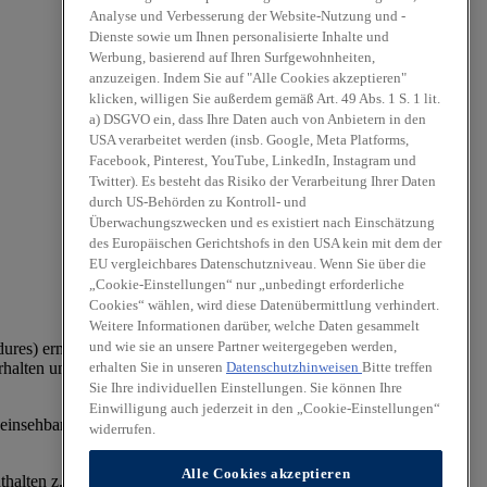
Analyse und Verbesserung der Website-Nutzung und -
Dienste sowie um Ihnen personalisierte Inhalte und
Werbung, basierend auf Ihren Surfgewohnheiten,
anzuzeigen. Indem Sie auf "Alle Cookies akzeptieren"
klicken, willigen Sie außerdem gemäß Art. 49 Abs. 1 S. 1 lit.
a) DSGVO ein, dass Ihre Daten auch von Anbietern in den
USA verarbeitet werden (insb. Google, Meta Platforms,
Facebook, Pinterest, YouTube, LinkedIn, Instagram und
Twitter). Es besteht das Risiko der Verarbeitung Ihrer Daten
durch US-Behörden zu Kontroll- und
Überwachungszwecken und es existiert nach Einschätzung
des Europäischen Gerichtshofs in den USA kein mit dem der
EU vergleichbares Datenschutzniveau. Wenn Sie über die
„Cookie-Einstellungen“ nur „unbedingt erforderliche
Cookies“ wählen, wird diese Datenübermittlung verhindert.
Weitere Informationen darüber, welche Daten gesammelt
und wie sie an unsere Partner weitergegeben werden,
es) ermittelt. Der Kraftstoffverbrauch und die CO₂-Emissionen
erhalten Sie in unseren
Datenschutzhinweisen
Bitte treffen
halten und anderen nichttechnischen Faktoren beeinflusst. CO₂ ist
Sie Ihre individuellen Einstellungen. Sie können Ihre
Einwilligung auch jederzeit in den „Cookie-Einstellungen“
einsehbar an jedem Verkaufsort, an dem Pkw ausgestellt oder
widerrufen.
Alle Cookies akzeptieren
lten z. T. aufpreispflichtige Zusatzausstattungen.