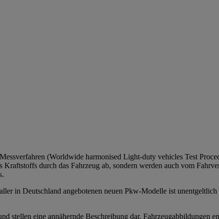
sverfahren (Worldwide harmonised Light-duty vehicles Test Procedur
s Kraftstoffs durch das Fahrzeug ab, sondern werden auch vom Fahrver
s.
ller in Deutschland angebotenen neuen Pkw-Modelle ist unentgeltlich 
nd stellen eine annähernde Beschreibung dar. Fahrzeugabbildungen entha