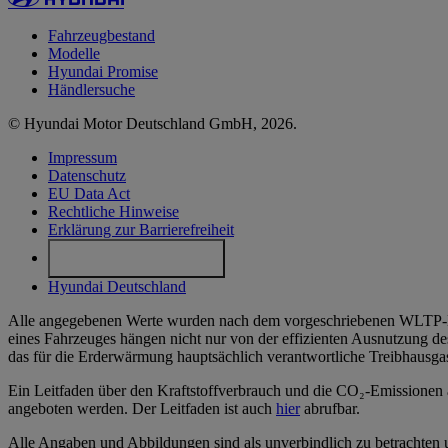
Fahrzeugbestand
Modelle
Hyundai Promise
Händlersuche
© Hyundai Motor Deutschland GmbH, 2026.
Impressum
Datenschutz
EU Data Act
Rechtliche Hinweise
Erklärung zur Barrierefreiheit
Cookie-Einstellungen
Hyundai Deutschland
Alle angegebenen Werte wurden nach dem vorgeschriebenen WLTP-Mes
eines Fahrzeuges hängen nicht nur von der effizienten Ausnutzung de
das für die Erderwärmung hauptsächlich verantwortliche Treibhausga
Ein Leitfaden über den Kraftstoffverbrauch und die CO₂-Emissionen a
angeboten werden. Der Leitfaden ist auch
hier
abrufbar.
Alle Angaben und Abbildungen sind als unverbindlich zu betrachten u