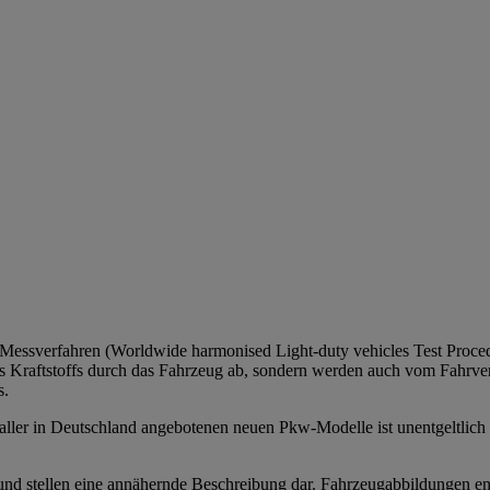
sverfahren (Worldwide harmonised Light-duty vehicles Test Procedur
s Kraftstoffs durch das Fahrzeug ab, sondern werden auch vom Fahrver
s.
ller in Deutschland angebotenen neuen Pkw-Modelle ist unentgeltlich 
nd stellen eine annähernde Beschreibung dar. Fahrzeugabbildungen entha