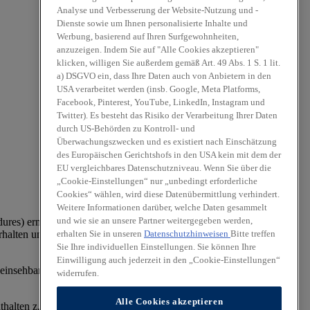
Analyse und Verbesserung der Website-Nutzung und -
Dienste sowie um Ihnen personalisierte Inhalte und
Werbung, basierend auf Ihren Surfgewohnheiten,
anzuzeigen. Indem Sie auf "Alle Cookies akzeptieren"
klicken, willigen Sie außerdem gemäß Art. 49 Abs. 1 S. 1 lit.
a) DSGVO ein, dass Ihre Daten auch von Anbietern in den
USA verarbeitet werden (insb. Google, Meta Platforms,
Facebook, Pinterest, YouTube, LinkedIn, Instagram und
Twitter). Es besteht das Risiko der Verarbeitung Ihrer Daten
durch US-Behörden zu Kontroll- und
Überwachungszwecken und es existiert nach Einschätzung
des Europäischen Gerichtshofs in den USA kein mit dem der
EU vergleichbares Datenschutzniveau. Wenn Sie über die
„Cookie-Einstellungen“ nur „unbedingt erforderliche
Cookies“ wählen, wird diese Datenübermittlung verhindert.
Weitere Informationen darüber, welche Daten gesammelt
und wie sie an unsere Partner weitergegeben werden,
es) ermittelt. Der Kraftstoffverbrauch und die CO₂-Emissionen
erhalten Sie in unseren
Datenschutzhinweisen
Bitte treffen
halten und anderen nichttechnischen Faktoren beeinflusst. CO₂ ist
Sie Ihre individuellen Einstellungen. Sie können Ihre
Einwilligung auch jederzeit in den „Cookie-Einstellungen“
einsehbar an jedem Verkaufsort, an dem Pkw ausgestellt oder
widerrufen.
Alle Cookies akzeptieren
lten z. T. aufpreispflichtige Zusatzausstattungen.