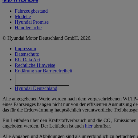
Fahrzeugbestand
Modelle
Hyundai Promise
Händlersuche
© Hyundai Motor Deutschland GmbH, 2026.
Impressum
Datenschutz
EU Data Act
Rechtliche Hinweise
Erklärung zur Barrierefreiheit
Cookie-Einstellungen
Hyundai Deutschland
Alle angegebenen Werte wurden nach dem vorgeschriebenen WLTP-Mes
eines Fahrzeuges hängen nicht nur von der effizienten Ausnutzung de
das für die Erderwärmung hauptsächlich verantwortliche Treibhausga
Ein Leitfaden über den Kraftstoffverbrauch und die CO₂-Emissionen a
angeboten werden. Der Leitfaden ist auch
hier
abrufbar.
Alle Angaben und Abbildungen sind als unverbindlich zu betrachten u