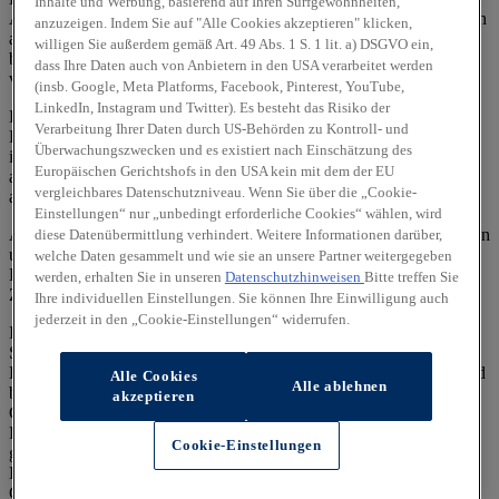
Inhalte und Werbung, basierend auf Ihren Surfgewohnheiten,
Ausnutzung des Kraftstoffs durch das Fahrzeug ab, sondern werden
anzuzeigen. Indem Sie auf "Alle Cookies akzeptieren" klicken,
auch vom Fahrverhalten und anderen nichttechnischen Faktoren
willigen Sie außerdem gemäß Art. 49 Abs. 1 S. 1 lit. a) DSGVO ein,
beeinflusst. CO₂ ist das für die Erderwärmung hauptsächlich
dass Ihre Daten auch von Anbietern in den USA verarbeitet werden
verantwortliche Treibhausgas.
(insb. Google, Meta Platforms, Facebook, Pinterest, YouTube,
LinkedIn, Instagram und Twitter). Es besteht das Risiko der
Ein Leitfaden über den Kraftstoffverbrauch und die CO₂-
Verarbeitung Ihrer Daten durch US-Behörden zu Kontroll- und
Emissionen aller in Deutschland angebotenen neuen Pkw-Modelle
Überwachungszwecken und es existiert nach Einschätzung des
ist unentgeltlich einsehbar an jedem Verkaufsort, an dem Pkw
Europäischen Gerichtshofs in den USA kein mit dem der EU
ausgestellt oder angeboten werden. Der Leitfaden ist auch
hier
vergleichbares Datenschutzniveau. Wenn Sie über die „Cookie-
abrufbar.
Einstellungen“ nur „unbedingt erforderliche Cookies“ wählen, wird
Alle Angaben und Abbildungen sind als unverbindlich zu betrachten
diese Datenübermittlung verhindert. Weitere Informationen darüber,
und stellen eine annähernde Beschreibung dar.
welche Daten gesammelt und wie sie an unsere Partner weitergegeben
Fahrzeugabbildungen enthalten z. T. aufpreispflichtige
werden, erhalten Sie in unseren
Datenschutzhinweisen
Bitte treffen Sie
Zusatzausstattungen.
Ihre individuellen Einstellungen. Sie können Ihre Einwilligung auch
jederzeit in den „Cookie-Einstellungen“ widerrufen.
Im Hinblick auf Gebrauchtwagen entsprechen Sonder- und
Serienausstattung, die technischen Daten sowie Verbrauchs- und
Emissionswerte dem Stand eines entsprechenden Neufahrzeugs und
Alle Cookies
Alle ablehnen
berücksichtigen keine etwaigen zwischenzeitlichen Änderungen.
akzeptieren
Gebrauchtfahrzeuge weisen regelmäßig eine geringere elektrische
Reichweite auf als entsprechende Neufahrzeuge. Dies kann bei
Cookie-Einstellungen
gebrauchten Hybridfahrzeugen zu einem erhöhten
Kraftstoffverbrauch und einem damit einhergehenden erhöhten
CO₂-Ausstoß führen.