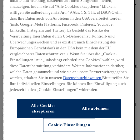
Inhalte und Werbung, basierend auf Ihren Surfgewohnheiten,
Ausnutzung des Kraftstoffs durch das Fahrzeug ab, sondern werden
anzuzeigen. Indem Sie auf "Alle Cookies akzeptieren" klicken,
auch vom Fahrverhalten und anderen nichttechnischen Faktoren
willigen Sie außerdem gemäß Art. 49 Abs. 1 S. 1 lit. a) DSGVO ein,
beeinflusst. CO₂ ist das für die Erderwärmung hauptsächlich
dass Ihre Daten auch von Anbietern in den USA verarbeitet werden
verantwortliche Treibhausgas.
(insb. Google, Meta Platforms, Facebook, Pinterest, YouTube,
LinkedIn, Instagram und Twitter). Es besteht das Risiko der
Ein Leitfaden über den Kraftstoffverbrauch und die CO₂-
Verarbeitung Ihrer Daten durch US-Behörden zu Kontroll- und
Emissionen aller in Deutschland angebotenen neuen Pkw-Modelle
Überwachungszwecken und es existiert nach Einschätzung des
ist unentgeltlich einsehbar an jedem Verkaufsort, an dem Pkw
Europäischen Gerichtshofs in den USA kein mit dem der EU
ausgestellt oder angeboten werden. Der Leitfaden ist auch
hier
vergleichbares Datenschutzniveau. Wenn Sie über die „Cookie-
abrufbar.
Einstellungen“ nur „unbedingt erforderliche Cookies“ wählen, wird
Alle Angaben und Abbildungen sind als unverbindlich zu betrachten
diese Datenübermittlung verhindert. Weitere Informationen darüber,
und stellen eine annähernde Beschreibung dar.
welche Daten gesammelt und wie sie an unsere Partner weitergegeben
Fahrzeugabbildungen enthalten z. T. aufpreispflichtige
werden, erhalten Sie in unseren
Datenschutzhinweisen
Bitte treffen Sie
Zusatzausstattungen.
Ihre individuellen Einstellungen. Sie können Ihre Einwilligung auch
jederzeit in den „Cookie-Einstellungen“ widerrufen.
Im Hinblick auf Gebrauchtwagen entsprechen Sonder- und
Serienausstattung, die technischen Daten sowie Verbrauchs- und
Emissionswerte dem Stand eines entsprechenden Neufahrzeugs und
Alle Cookies
Alle ablehnen
berücksichtigen keine etwaigen zwischenzeitlichen Änderungen.
akzeptieren
Gebrauchtfahrzeuge weisen regelmäßig eine geringere elektrische
Reichweite auf als entsprechende Neufahrzeuge. Dies kann bei
Cookie-Einstellungen
gebrauchten Hybridfahrzeugen zu einem erhöhten
Kraftstoffverbrauch und einem damit einhergehenden erhöhten
CO₂-Ausstoß führen.