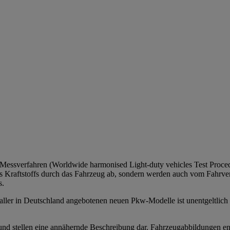
sverfahren (Worldwide harmonised Light-duty vehicles Test Procedur
s Kraftstoffs durch das Fahrzeug ab, sondern werden auch vom Fahrver
s.
ller in Deutschland angebotenen neuen Pkw-Modelle ist unentgeltlich 
nd stellen eine annähernde Beschreibung dar. Fahrzeugabbildungen entha