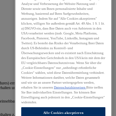
Analyse und Verbesserung der Website-Nutzung und -
Dienste sowie um Ihnen personalisierte Inhalte und
Werbung, basierend auf Ihren Surfgewohnheiten,
anzuzeigen. Indem Sie auf "Alle Cookies akzeptieren"
klicken, willigen Sie außerdem gemäß Art. 49 Abs. 1 S. 1 lit.
a) DSGVO ein, dass Ihre Daten auch von Anbietern in den
USA verarbeitet werden (insb. Google, Meta Platforms,
Facebook, Pinterest, YouTube, LinkedIn, Instagram und
Twitter). Es besteht das Risiko der Verarbeitung Ihrer Daten
durch US-Behörden zu Kontroll- und
Überwachungszwecken und es existiert nach Einschätzung
des Europäischen Gerichtshofs in den USA kein mit dem der
EU vergleichbares Datenschutzniveau. Wenn Sie über die
„Cookie-Einstellungen“ nur „unbedingt erforderliche
Cookies“ wählen, wird diese Datenübermittlung verhindert.
Weitere Informationen darüber, welche Daten gesammelt
und wie sie an unsere Partner weitergegeben werden,
es) ermittelt. Der Kraftstoffverbrauch und die CO₂-Emissionen
erhalten Sie in unseren
Datenschutzhinweisen
Bitte treffen
halten und anderen nichttechnischen Faktoren beeinflusst. CO₂ ist
Sie Ihre individuellen Einstellungen. Sie können Ihre
Einwilligung auch jederzeit in den „Cookie-Einstellungen“
einsehbar an jedem Verkaufsort, an dem Pkw ausgestellt oder
widerrufen.
Alle Cookies akzeptieren
lten z. T. aufpreispflichtige Zusatzausstattungen.