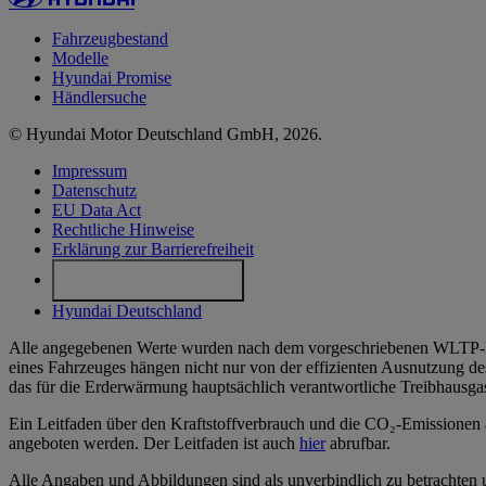
Fahrzeugbestand
Modelle
Hyundai Promise
Händlersuche
© Hyundai Motor Deutschland GmbH, 2026.
Impressum
Datenschutz
EU Data Act
Rechtliche Hinweise
Erklärung zur Barrierefreiheit
Cookie-Einstellungen
Hyundai Deutschland
Alle angegebenen Werte wurden nach dem vorgeschriebenen WLTP-Mes
eines Fahrzeuges hängen nicht nur von der effizienten Ausnutzung de
das für die Erderwärmung hauptsächlich verantwortliche Treibhausga
Ein Leitfaden über den Kraftstoffverbrauch und die CO₂-Emissionen a
angeboten werden. Der Leitfaden ist auch
hier
abrufbar.
Alle Angaben und Abbildungen sind als unverbindlich zu betrachten u