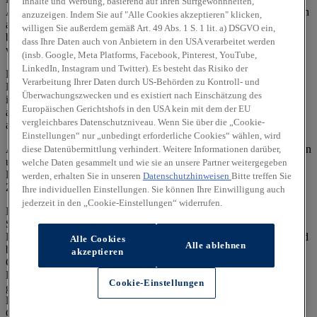
Inhalte und Werbung, basierend auf Ihren Surfgewohnheiten,
Ausnutzung des Kraftstoffs durch das Fahrzeug ab, sondern werden
anzuzeigen. Indem Sie auf "Alle Cookies akzeptieren" klicken,
auch vom Fahrverhalten und anderen nichttechnischen Faktoren
willigen Sie außerdem gemäß Art. 49 Abs. 1 S. 1 lit. a) DSGVO ein,
beeinflusst. CO₂ ist das für die Erderwärmung hauptsächlich
dass Ihre Daten auch von Anbietern in den USA verarbeitet werden
verantwortliche Treibhausgas.
(insb. Google, Meta Platforms, Facebook, Pinterest, YouTube,
LinkedIn, Instagram und Twitter). Es besteht das Risiko der
Ein Leitfaden über den Kraftstoffverbrauch und die CO₂-
Verarbeitung Ihrer Daten durch US-Behörden zu Kontroll- und
Emissionen aller in Deutschland angebotenen neuen Pkw-Modelle
Überwachungszwecken und es existiert nach Einschätzung des
ist unentgeltlich einsehbar an jedem Verkaufsort, an dem Pkw
Europäischen Gerichtshofs in den USA kein mit dem der EU
ausgestellt oder angeboten werden. Der Leitfaden ist auch
hier
vergleichbares Datenschutzniveau. Wenn Sie über die „Cookie-
abrufbar.
Einstellungen“ nur „unbedingt erforderliche Cookies“ wählen, wird
Alle Angaben und Abbildungen sind als unverbindlich zu betrachten
diese Datenübermittlung verhindert. Weitere Informationen darüber,
und stellen eine annähernde Beschreibung dar.
welche Daten gesammelt und wie sie an unsere Partner weitergegeben
Fahrzeugabbildungen enthalten z. T. aufpreispflichtige
werden, erhalten Sie in unseren
Datenschutzhinweisen
Bitte treffen Sie
Zusatzausstattungen.
Ihre individuellen Einstellungen. Sie können Ihre Einwilligung auch
jederzeit in den „Cookie-Einstellungen“ widerrufen.
Im Hinblick auf Gebrauchtwagen entsprechen Sonder- und
Serienausstattung, die technischen Daten sowie Verbrauchs- und
Emissionswerte dem Stand eines entsprechenden Neufahrzeugs und
Alle Cookies
Alle ablehnen
berücksichtigen keine etwaigen zwischenzeitlichen Änderungen.
akzeptieren
Gebrauchtfahrzeuge weisen regelmäßig eine geringere elektrische
Reichweite auf als entsprechende Neufahrzeuge. Dies kann bei
Cookie-Einstellungen
gebrauchten Hybridfahrzeugen zu einem erhöhten
Kraftstoffverbrauch und einem damit einhergehenden erhöhten
CO₂-Ausstoß führen.