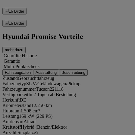
16 Bilder
16 Bilder
Hyundai Promise Vorteile
mehr dazu
Geprüfte Historie
Garantie
Multi-Punktecheck
Fahrzeugdaten
Ausstattung
Beschreibung
Zustand
Gebrauchtfahrzeug
Fahrzeugtyp
SUV/Geländewagen/Pickup
Fahrzeugnummer
Tucson221118
Verfügbarkeit
In 2 Tagen ab Bestellung
Herkunft
DE
Kilometerstand
12.250 km
Hubraum
1.598 cm³
Leistung
169 kW (229 PS)
Antriebsart
Allrad
Kraftstoff
Hybrid (Benzin/Elektro)
Anzahl Sitzplätze
5