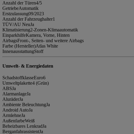
Anzahl der Türen
4/5
Getriebe
Automatik
Erstzulassung
09/2023
Anzahl der Fahrzeughalter
1
TÜV/AU Neu
Ja
Klimatisierung
2-Zonen-Klimaautomatik
Einparkhilfe
Kamera, Vorne, Hinten
Airbags
Front-, Seiten- und weitere Airbags
Farbe (Hersteller)
Atlas White
Innenausstattung
Stoff
Umwelt- & Energiedaten
Schadstoffklasse
Euro6
Umweltplakette
4 (Grün)
ABS
Ja
Alarmanlage
Ja
Aluräder
Ja
Ambiente Beleuchtung
Ja
Android Auto
Ja
Armlehne
Ja
Außenfarbe
Weiß
Beheizbares Lenkrad
Ja
Berganfahrassistent
Ja