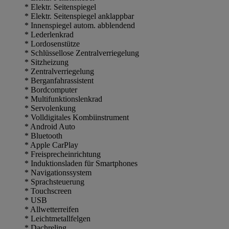
* Elektr. Seitenspiegel
* Elektr. Seitenspiegel anklappbar
* Innenspiegel autom. abblendend
* Lederlenkrad
* Lordosenstütze
* Schlüssellose Zentralverriegelung
* Sitzheizung
* Zentralverriegelung
* Berganfahrassistent
* Bordcomputer
* Multifunktionslenkrad
* Servolenkung
* Volldigitales Kombiinstrument
* Android Auto
* Bluetooth
* Apple CarPlay
* Freisprecheinrichtung
* Induktionsladen für Smartphones
* Navigationssystem
* Sprachsteuerung
* Touchscreen
* USB
* Allwetterreifen
* Leichtmetallfelgen
* Dachreling