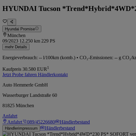
HYUNDAI Tucson *Trend*Hybrid*4WD*2
Hyundai Promise
München
09/2023
12.250 km
229 PS
mehr Details
Energieverbrauch: -- l/100km (komb.) • CO₂-Emissionen: -- g CO₂/k
1
Kaufpreis
30.580
EUR
Jetzt Probe fahren
Händlerkontakt
Auto Hemmerle GmbH
Wasserburger Landstraße 60
81825 München
Anfahrt
Anfahrt
089/45226680
Händlerbestand
Händlerbestand
Händlerimpressum