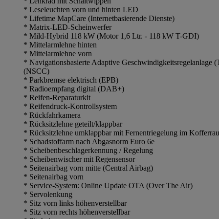
* Lenkrad mit Schaltwippen
* Leseleuchten vorn und hinten LED
* Lifetime MapCare (Internetbasierende Dienste)
* Matrix-LED-Scheinwerfer
* Mild-Hybrid 118 kW (Motor 1,6 Ltr. - 118 kW T-GDI)
* Mittelarmlehne hinten
* Mittelarmlehne vorn
* Navigationsbasierte Adaptive Geschwindigkeitsregelanlage 
(NSCC)
* Parkbremse elektrisch (EPB)
* Radioempfang digital (DAB+)
* Reifen-Reparaturkit
* Reifendruck-Kontrollsystem
* Rückfahrkamera
* Rücksitzlehne geteilt/klappbar
* Rücksitzlehne umklappbar mit Fernentriegelung im Kofferra
* Schadstoffarm nach Abgasnorm Euro 6e
* Scheibenbeschlagerkennung / Regelung
* Scheibenwischer mit Regensensor
* Seitenairbag vorn mitte (Central Airbag)
* Seitenairbag vorn
* Service-System: Online Update OTA (Over The Air)
* Servolenkung
* Sitz vorn links höhenverstellbar
* Sitz vorn rechts höhenverstellbar