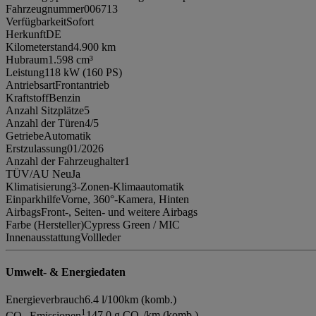
Fahrzeugnummer
006713
Verfügbarkeit
Sofort
Herkunft
DE
Kilometerstand
4.900 km
Hubraum
1.598 cm³
Leistung
118 kW (160 PS)
Antriebsart
Frontantrieb
Kraftstoff
Benzin
Anzahl Sitzplätze
5
Anzahl der Türen
4/5
Getriebe
Automatik
Erstzulassung
01/2026
Anzahl der Fahrzeughalter
1
TÜV/AU Neu
Ja
Klimatisierung
3-Zonen-Klimaautomatik
Einparkhilfe
Vorne, 360°-Kamera, Hinten
Airbags
Front-, Seiten- und weitere Airbags
Farbe (Hersteller)
Cypress Green / MIC
Innenausstattung
Vollleder
Umwelt- & Energiedaten
Energieverbrauch
6.4 l/100km (komb.)
1
CO₂-Emissionen
147.0 g CO₂/km (komb.)