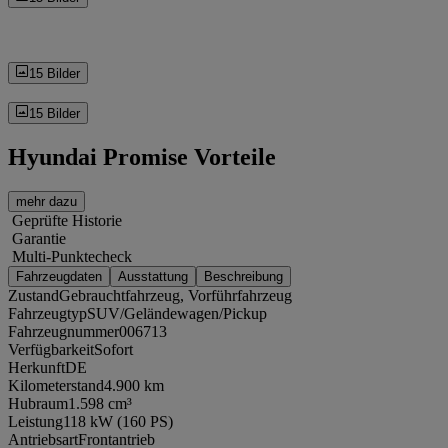
15 Bilder
15 Bilder
Hyundai Promise Vorteile
mehr dazu
Geprüfte Historie
Garantie
Multi-Punktecheck
Fahrzeugdaten
Ausstattung
Beschreibung
Zustand
Gebrauchtfahrzeug, Vorführfahrzeug
Fahrzeugtyp
SUV/Geländewagen/Pickup
Fahrzeugnummer
006713
Verfügbarkeit
Sofort
Herkunft
DE
Kilometerstand
4.900 km
Hubraum
1.598 cm³
Leistung
118 kW (160 PS)
Antriebsart
Frontantrieb