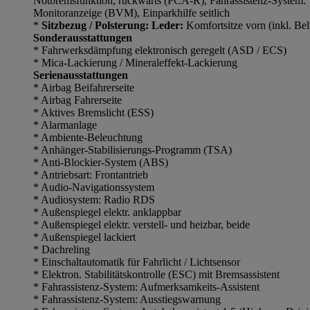
Notbremsfunktion, rückwärts (PCA-R), Fahrassistenz-System: 
Monitoranzeige (BVM), Einparkhilfe seitlich
*
Sitzbezug / Polsterung: Leder:
Komfortsitze vorn (inkl. Bel
Sonderausstattungen
* Fahrwerksdämpfung elektronisch geregelt (ASD / ECS)
* Mica-Lackierung / Mineraleffekt-Lackierung
Serienausstattungen
* Airbag Beifahrerseite
* Airbag Fahrerseite
* Aktives Bremslicht (ESS)
* Alarmanlage
* Ambiente-Beleuchtung
* Anhänger-Stabilisierungs-Programm (TSA)
* Anti-Blockier-System (ABS)
* Antriebsart: Frontantrieb
* Audio-Navigationssystem
* Audiosystem: Radio RDS
* Außenspiegel elektr. anklappbar
* Außenspiegel elektr. verstell- und heizbar, beide
* Außenspiegel lackiert
* Dachreling
* Einschaltautomatik für Fahrlicht / Lichtsensor
* Elektron. Stabilitätskontrolle (ESC) mit Bremsassistent
* Fahrassistenz-System: Aufmerksamkeits-Assistent
* Fahrassistenz-System: Ausstiegswarnung