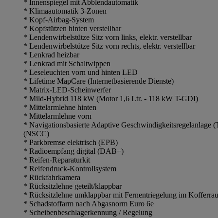
* Innenspiegel mit Abblendautomatik
* Klimaautomatik 3-Zonen
* Kopf-Airbag-System
* Kopfstützen hinten verstellbar
* Lendenwirbelstütze Sitz vorn links, elektr. verstellbar
* Lendenwirbelstütze Sitz vorn rechts, elektr. verstellbar
* Lenkrad heizbar
* Lenkrad mit Schaltwippen
* Leseleuchten vorn und hinten LED
* Lifetime MapCare (Internetbasierende Dienste)
* Matrix-LED-Scheinwerfer
* Mild-Hybrid 118 kW (Motor 1,6 Ltr. - 118 kW T-GDI)
* Mittelarmlehne hinten
* Mittelarmlehne vorn
* Navigationsbasierte Adaptive Geschwindigkeitsregelanlage 
(NSCC)
* Parkbremse elektrisch (EPB)
* Radioempfang digital (DAB+)
* Reifen-Reparaturkit
* Reifendruck-Kontrollsystem
* Rückfahrkamera
* Rücksitzlehne geteilt/klappbar
* Rücksitzlehne umklappbar mit Fernentriegelung im Kofferra
* Schadstoffarm nach Abgasnorm Euro 6e
* Scheibenbeschlagerkennung / Regelung