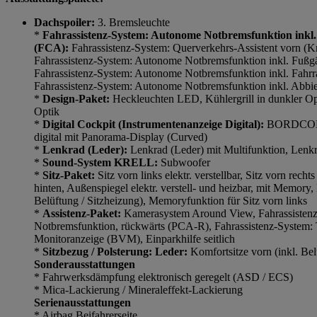
Dachspoiler:
3. Bremsleuchte
*
Fahrassistenz-System: Autonome Notbremsfunktion inkl.
(FCA):
Fahrassistenz-System: Querverkehrs-Assistent vorn (K
Fahrassistenz-System: Autonome Notbremsfunktion inkl. Fuß
Fahrassistenz-System: Autonome Notbremsfunktion inkl. Fahr
Fahrassistenz-System: Autonome Notbremsfunktion inkl. Abbi
*
Design-Paket:
Heckleuchten LED, Kühlergrill in dunkler Op
Optik
*
Digital Cockpit (Instrumentenanzeige Digital):
BORDCOMP
digital mit Panorama-Display (Curved)
*
Lenkrad (Leder):
Lenkrad (Leder) mit Multifunktion, Lenk
*
Sound-System KRELL:
Subwoofer
*
Sitz-Paket:
Sitz vorn links elektr. verstellbar, Sitz vorn rechts
hinten, Außenspiegel elektr. verstell- und heizbar, mit Memory,
Belüftung / Sitzheizung), Memoryfunktion für Sitz vorn links
*
Assistenz-Paket:
Kamerasystem Around View, Fahrassistenz
Notbremsfunktion, rückwärts (PCA-R), Fahrassistenz-System: 
Monitoranzeige (BVM), Einparkhilfe seitlich
*
Sitzbezug / Polsterung: Leder:
Komfortsitze vorn (inkl. Bel
Sonderausstattungen
* Fahrwerksdämpfung elektronisch geregelt (ASD / ECS)
* Mica-Lackierung / Mineraleffekt-Lackierung
Serienausstattungen
* Airbag Beifahrerseite