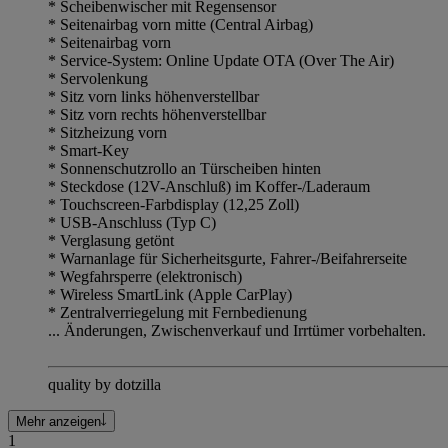
* Scheibenwischer mit Regensensor
* Seitenairbag vorn mitte (Central Airbag)
* Seitenairbag vorn
* Service-System: Online Update OTA (Over The Air)
* Servolenkung
* Sitz vorn links höhenverstellbar
* Sitz vorn rechts höhenverstellbar
* Sitzheizung vorn
* Smart-Key
* Sonnenschutzrollo an Türscheiben hinten
* Steckdose (12V-Anschluß) im Koffer-/Laderaum
* Touchscreen-Farbdisplay (12,25 Zoll)
* USB-Anschluss (Typ C)
* Verglasung getönt
* Warnanlage für Sicherheitsgurte, Fahrer-/Beifahrerseite
* Wegfahrsperre (elektronisch)
* Wireless SmartLink (Apple CarPlay)
* Zentralverriegelung mit Fernbedienung
... Änderungen, Zwischenverkauf und Irrtümer vorbehalten.
quality by dotzilla
Mehr anzeigen
1