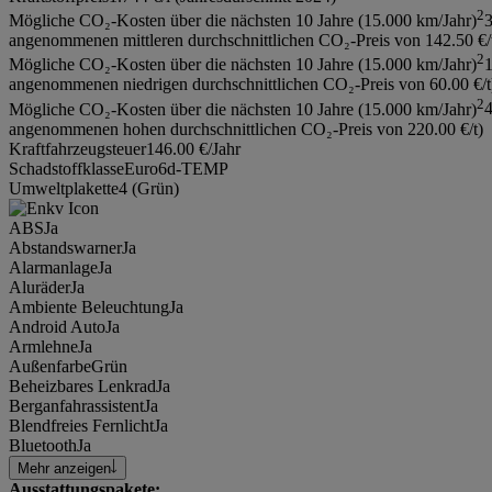
2
Mögliche CO₂-Kosten über die nächsten 10 Jahre (15.000 km/Jahr)
3
angenommenen mittleren durchschnittlichen CO₂-Preis von 142.50 €/
2
Mögliche CO₂-Kosten über die nächsten 10 Jahre (15.000 km/Jahr)
1
angenommenen niedrigen durchschnittlichen CO₂-Preis von 60.00 €/t
2
Mögliche CO₂-Kosten über die nächsten 10 Jahre (15.000 km/Jahr)
4
angenommenen hohen durchschnittlichen CO₂-Preis von 220.00 €/t)
Kraftfahrzeugsteuer
146.00 €/Jahr
Schadstoffklasse
Euro6d-TEMP
Umweltplakette
4 (Grün)
ABS
Ja
Abstandswarner
Ja
Alarmanlage
Ja
Aluräder
Ja
Ambiente Beleuchtung
Ja
Android Auto
Ja
Armlehne
Ja
Außenfarbe
Grün
Beheizbares Lenkrad
Ja
Berganfahrassistent
Ja
Blendfreies Fernlicht
Ja
Bluetooth
Ja
Mehr anzeigen
Ausstattungspakete: