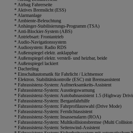
* Airbag Fahrerseite
* Aktives Bremslicht (ESS)
* Alarmanlage
* Ambiente-Beleuchtung
* Anhänger-Stabilisierungs-Programm (TSA)
* Anti-Blockier-System (ABS)
* Antriebsart: Frontantrieb
* Audio-Navigationssystem
* Audiosystem: Radio RDS
* Außenspiegel elektr. anklappbar
* Außenspiegel elektr. verstell- und heizbar, beide
* Außenspiegel lackiert
* Dachreling
* Einschaltautomatik für Fahrlicht / Lichtsensor
* Elektron. Stabilitätskontrolle (ESC) mit Bremsassistent
* Fahrassistenz-System: Aufmerksamkeits-Assistent
* Fahrassistenz-System: Ausstiegswarnung
* Fahrassistenz-System: Autobahnassistent 1.5 (Highway Driv
* Fahrassistenz-System: Berganfahrhilfe
* Fahrassistenz-System: Fahrprofilauswahl (Drive Mode)
* Fahrassistenz-System: Fernlichtassistent
* Fahrassistenz-System: Insassenalarm (ROA)
* Fahrassistenz-System: Multikollisionsbremse (Multi Collision
* Fahrassistenz-System: Seitenwind-Assistent
* Fahrassistenz-System: Sicherheitssystem mit automatische