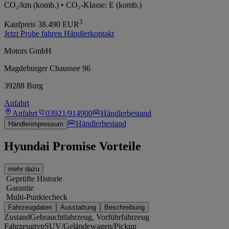
CO₂/km (komb.) • CO₂-Klasse: E (komb.)
3
Kaufpreis
38.490
EUR
Jetzt Probe fahren
Händlerkontakt
Motors GmbH
Magdeburger Chaussee 96
39288 Burg
Anfahrt
Anfahrt
03921/914900
Händlerbestand
Händlerbestand
Händlerimpressum
Hyundai Promise Vorteile
mehr dazu
Geprüfte Historie
Garantie
Multi-Punktecheck
Fahrzeugdaten
Ausstattung
Beschreibung
Zustand
Gebrauchtfahrzeug, Vorführfahrzeug
Fahrzeugtyp
SUV/Geländewagen/Pickup