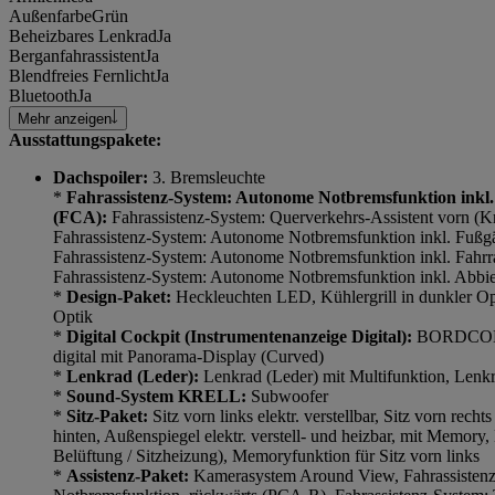
Außenfarbe
Grün
Beheizbares Lenkrad
Ja
Berganfahrassistent
Ja
Blendfreies Fernlicht
Ja
Bluetooth
Ja
Mehr anzeigen
Ausstattungspakete:
Dachspoiler:
3. Bremsleuchte
*
Fahrassistenz-System: Autonome Notbremsfunktion inkl.
(FCA):
Fahrassistenz-System: Querverkehrs-Assistent vorn (K
Fahrassistenz-System: Autonome Notbremsfunktion inkl. Fuß
Fahrassistenz-System: Autonome Notbremsfunktion inkl. Fahr
Fahrassistenz-System: Autonome Notbremsfunktion inkl. Abbi
*
Design-Paket:
Heckleuchten LED, Kühlergrill in dunkler Op
Optik
*
Digital Cockpit (Instrumentenanzeige Digital):
BORDCOMP
digital mit Panorama-Display (Curved)
*
Lenkrad (Leder):
Lenkrad (Leder) mit Multifunktion, Lenk
*
Sound-System KRELL:
Subwoofer
*
Sitz-Paket:
Sitz vorn links elektr. verstellbar, Sitz vorn rechts
hinten, Außenspiegel elektr. verstell- und heizbar, mit Memory,
Belüftung / Sitzheizung), Memoryfunktion für Sitz vorn links
*
Assistenz-Paket:
Kamerasystem Around View, Fahrassistenz