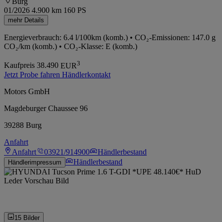
Burg
01/2026
4.900 km
160 PS
mehr Details
Energieverbrauch: 6.4 l/100km (komb.) • CO₂-Emissionen: 147.0 g
CO₂/km (komb.) • CO₂-Klasse: E (komb.)
3
Kaufpreis
38.490
EUR
Jetzt Probe fahren
Händlerkontakt
Motors GmbH
Magdeburger Chaussee 96
39288 Burg
Anfahrt
Anfahrt
03921/914900
Händlerbestand
Händlerbestand
Händlerimpressum
15 Bilder