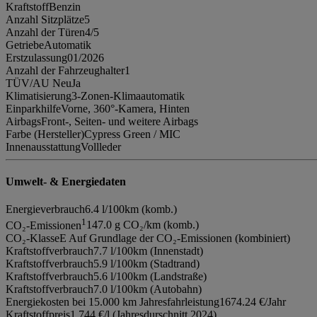
Kraftstoff
Benzin
Anzahl Sitzplätze
5
Anzahl der Türen
4/5
Getriebe
Automatik
Erstzulassung
01/2026
Anzahl der Fahrzeughalter
1
TÜV/AU Neu
Ja
Klimatisierung
3-Zonen-Klimaautomatik
Einparkhilfe
Vorne, 360°-Kamera, Hinten
Airbags
Front-, Seiten- und weitere Airbags
Farbe (Hersteller)
Cypress Green / MIC
Innenausstattung
Vollleder
Umwelt- & Energiedaten
Energieverbrauch
6.4 l/100km (komb.)
1
CO₂-Emissionen
147.0 g CO₂/km (komb.)
CO₂-Klasse
E Auf Grundlage der CO₂-Emissionen (kombiniert)
Kraftstoffverbrauch
7.7 l/100km (Innenstadt)
Kraftstoffverbrauch
5.9 l/100km (Stadtrand)
Kraftstoffverbrauch
5.6 l/100km (Landstraße)
Kraftstoffverbrauch
7.0 l/100km (Autobahn)
Energiekosten bei 15.000 km Jahresfahrleistung
1674.24 €/Jahr
Kraftstoffpreis
1.744 €/l (Jahresdurschnitt 2024)