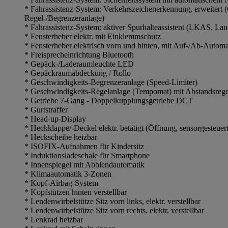
* Fahrassistenz-System: Verkehrszeichenerkennung, erweitert 
Regel-/Begrenzeranlage)
* Fahrassistenz-System: aktiver Spurhalteassistent (LKAS, La
* Fensterheber elektr. mit Einklemmschutz
* Fensterheber elektrisch vorn und hinten, mit Auf-/Ab-Automa
* Freisprecheinrichtung Bluetooth
* Gepäck-/Laderaumleuchte LED
* Gepäckraumabdeckung / Rollo
* Geschwindigkeits-Begrenzeranlage (Speed-Limiter)
* Geschwindigkeits-Regelanlage (Tempomat) mit Abstandsre
* Getriebe 7-Gang - Doppelkupplungsgetriebe DCT
* Gurtstraffer
* Head-up-Display
* Heckklappe/-Deckel elektr. betätigt (Öffnung, sensorgesteuert
* Heckscheibe heizbar
* ISOFIX-Aufnahmen für Kindersitz
* Induktionsladeschale für Smartphone
* Innenspiegel mit Abblendautomatik
* Klimaautomatik 3-Zonen
* Kopf-Airbag-System
* Kopfstützen hinten verstellbar
* Lendenwirbelstütze Sitz vorn links, elektr. verstellbar
* Lendenwirbelstütze Sitz vorn rechts, elektr. verstellbar
* Lenkrad heizbar