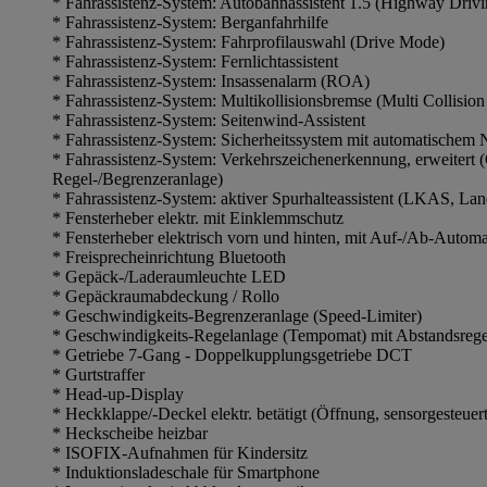
* Fahrassistenz-System: Autobahnassistent 1.5 (Highway Driv
* Fahrassistenz-System: Berganfahrhilfe
* Fahrassistenz-System: Fahrprofilauswahl (Drive Mode)
* Fahrassistenz-System: Fernlichtassistent
* Fahrassistenz-System: Insassenalarm (ROA)
* Fahrassistenz-System: Multikollisionsbremse (Multi Collision
* Fahrassistenz-System: Seitenwind-Assistent
* Fahrassistenz-System: Sicherheitssystem mit automatische
* Fahrassistenz-System: Verkehrszeichenerkennung, erweitert 
Regel-/Begrenzeranlage)
* Fahrassistenz-System: aktiver Spurhalteassistent (LKAS, La
* Fensterheber elektr. mit Einklemmschutz
* Fensterheber elektrisch vorn und hinten, mit Auf-/Ab-Automa
* Freisprecheinrichtung Bluetooth
* Gepäck-/Laderaumleuchte LED
* Gepäckraumabdeckung / Rollo
* Geschwindigkeits-Begrenzeranlage (Speed-Limiter)
* Geschwindigkeits-Regelanlage (Tempomat) mit Abstandsre
* Getriebe 7-Gang - Doppelkupplungsgetriebe DCT
* Gurtstraffer
* Head-up-Display
* Heckklappe/-Deckel elektr. betätigt (Öffnung, sensorgesteuert
* Heckscheibe heizbar
* ISOFIX-Aufnahmen für Kindersitz
* Induktionsladeschale für Smartphone