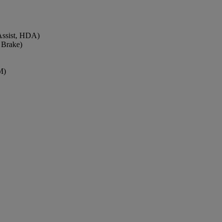
Assist, HDA)
 Brake)
M)