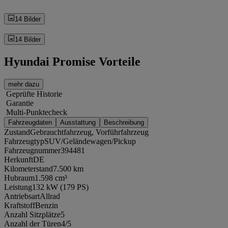
14 Bilder
14 Bilder
Hyundai Promise Vorteile
mehr dazu
Geprüfte Historie
Garantie
Multi-Punktecheck
Fahrzeugdaten
Ausstattung
Beschreibung
Zustand
Gebrauchtfahrzeug, Vorführfahrzeug
Fahrzeugtyp
SUV/Geländewagen/Pickup
Fahrzeugnummer
394481
Herkunft
DE
Kilometerstand
7.500 km
Hubraum
1.598 cm³
Leistung
132 kW (179 PS)
Antriebsart
Allrad
Kraftstoff
Benzin
Anzahl Sitzplätze
5
Anzahl der Türen
4/5