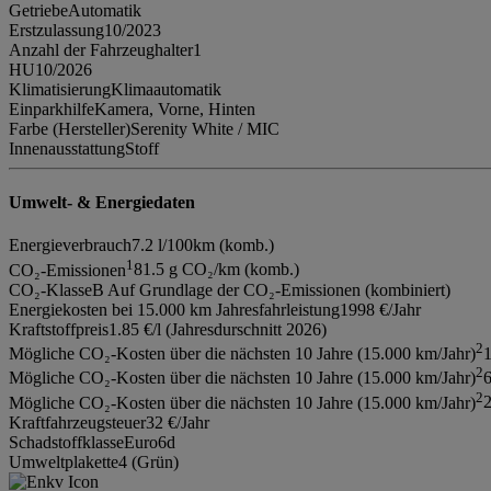
Getriebe
Automatik
Erstzulassung
10/2023
Anzahl der Fahrzeughalter
1
HU
10/2026
Klimatisierung
Klimaautomatik
Einparkhilfe
Kamera, Vorne, Hinten
Farbe (Hersteller)
Serenity White / MIC
Innenausstattung
Stoff
Umwelt- & Energiedaten
Energieverbrauch
7.2 l/100km (komb.)
1
CO₂-Emissionen
81.5 g CO₂/km (komb.)
CO₂-Klasse
B Auf Grundlage der CO₂-Emissionen (kombiniert)
Energiekosten bei 15.000 km Jahresfahrleistung
1998 €/Jahr
Kraftstoffpreis
1.85 €/l (Jahresdurschnitt 2026)
2
Mögliche CO₂-Kosten über die nächsten 10 Jahre (15.000 km/Jahr)
1
2
Mögliche CO₂-Kosten über die nächsten 10 Jahre (15.000 km/Jahr)
6
2
Mögliche CO₂-Kosten über die nächsten 10 Jahre (15.000 km/Jahr)
2
Kraftfahrzeugsteuer
32 €/Jahr
Schadstoffklasse
Euro6d
Umweltplakette
4 (Grün)