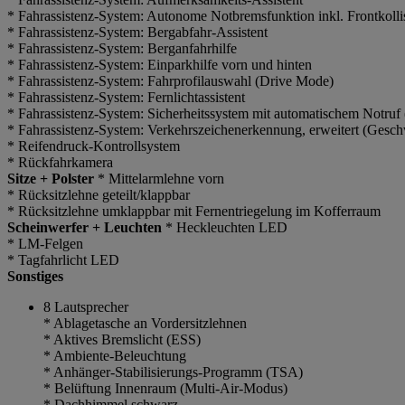
* Fahrassistenz-System: Autonome Notbremsfunktion inkl. Frontkol
* Fahrassistenz-System: Bergabfahr-Assistent
* Fahrassistenz-System: Berganfahrhilfe
* Fahrassistenz-System: Einparkhilfe vorn und hinten
* Fahrassistenz-System: Fahrprofilauswahl (Drive Mode)
* Fahrassistenz-System: Fernlichtassistent
* Fahrassistenz-System: Sicherheitssystem mit automatischem Not
* Fahrassistenz-System: Verkehrszeichenerkennung, erweitert (Gesch
* Reifendruck-Kontrollsystem
* Rückfahrkamera
Sitze + Polster
* Mittelarmlehne vorn
* Rücksitzlehne geteilt/klappbar
* Rücksitzlehne umklappbar mit Fernentriegelung im Kofferraum
Scheinwerfer + Leuchten
* Heckleuchten LED
* LM-Felgen
* Tagfahrlicht LED
Sonstiges
8 Lautsprecher
* Ablagetasche an Vordersitzlehnen
* Aktives Bremslicht (ESS)
* Ambiente-Beleuchtung
* Anhänger-Stabilisierungs-Programm (TSA)
* Belüftung Innenraum (Multi-Air-Modus)
* Dachhimmel schwarz