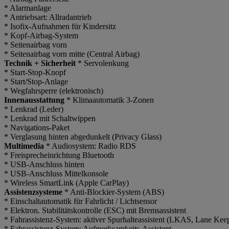
* Alarmanlage
* Antriebsart: Allradantrieb
* Isofix-Aufnahmen für Kindersitz
* Kopf-Airbag-System
* Seitenairbag vorn
* Seitenairbag vorn mitte (Central Airbag)
Technik + Sicherheit
* Servolenkung
* Start-Stop-Knopf
* Start/Stop-Anlage
* Wegfahrsperre (elektronisch)
Innenausstattung
* Klimaautomatik 3-Zonen
* Lenkrad (Leder)
* Lenkrad mit Schaltwippen
* Navigations-Paket
* Verglasung hinten abgedunkelt (Privacy Glass)
Multimedia
* Audiosystem: Radio RDS
* Freisprecheinrichtung Bluetooth
* USB-Anschluss hinten
* USB-Anschluss Mittelkonsole
* Wireless SmartLink (Apple CarPlay)
Assistenzsysteme
* Anti-Blockier-System (ABS)
* Einschaltautomatik für Fahrlicht / Lichtsensor
* Elektron. Stabilitätskontrolle (ESC) mit Bremsassistent
* Fahrassistenz-System: aktiver Spurhalteassistent (LKAS, Lane Kee
* Fahrassistenz-System: Aufmerksamkeits-Assistent