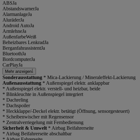
ABS
Ja
Abstandswarner
Ja
Alarmanlage
Ja
Aluräder
Ja
Android Auto
Ja
Armlehne
Ja
Außenfarbe
Weiß
Beheizbares Lenkrad
Ja
Berganfahrassistent
Ja
Bluetooth
Ja
Bordcomputer
Ja
CarPlay
Ja
Mehr anzeigen
Sonderausstattung
* Mica-Lackierung / Mineraleffekt-Lackierung
Außenausstattung
* Außenspiegel elektr. anklappbar
* Außenspiegel elektr. verstell- und heizbar, beide
* Blinkleuchte in Außenspiegel integriert
* Dachreling
* Dachspoiler
* Heckklappe/-Deckel elektr. betätigt (Öffnung, sensorgesteuert)
* Scheibenwischer mit Regensensor
* Zentralverriegelung mit Fernbedienung
Sicherheit & Umwelt
* Airbag Beifahrerseite
* Airbag Beifahrerseite abschaltbar
* Airbag Fahrerseite