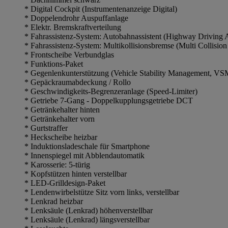
* Digital Cockpit (Instrumentenanzeige Digital)
* Doppelendrohr Auspuffanlage
* Elektr. Bremskraftverteilung
* Fahrassistenz-System: Autobahnassistent (Highway Driving 
* Fahrassistenz-System: Multikollisionsbremse (Multi Collision
* Frontscheibe Verbundglas
* Funktions-Paket
* Gegenlenkunterstützung (Vehicle Stability Management, VS
* Gepäckraumabdeckung / Rollo
* Geschwindigkeits-Begrenzeranlage (Speed-Limiter)
* Getriebe 7-Gang - Doppelkupplungsgetriebe DCT
* Getränkehalter hinten
* Getränkehalter vorn
* Gurtstraffer
* Heckscheibe heizbar
* Induktionsladeschale für Smartphone
* Innenspiegel mit Abblendautomatik
* Karosserie: 5-türig
* Kopfstützen hinten verstellbar
* LED-Grilldesign-Paket
* Lendenwirbelstütze Sitz vorn links, verstellbar
* Lenkrad heizbar
* Lenksäule (Lenkrad) höhenverstellbar
* Lenksäule (Lenkrad) längsverstellbar