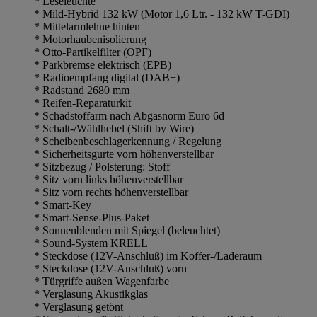
* Leseleuchte
* Mild-Hybrid 132 kW (Motor 1,6 Ltr. - 132 kW T-GDI)
* Mittelarmlehne hinten
* Motorhaubenisolierung
* Otto-Partikelfilter (OPF)
* Parkbremse elektrisch (EPB)
* Radioempfang digital (DAB+)
* Radstand 2680 mm
* Reifen-Reparaturkit
* Schadstoffarm nach Abgasnorm Euro 6d
* Schalt-/Wählhebel (Shift by Wire)
* Scheibenbeschlagerkennung / Regelung
* Sicherheitsgurte vorn höhenverstellbar
* Sitzbezug / Polsterung: Stoff
* Sitz vorn links höhenverstellbar
* Sitz vorn rechts höhenverstellbar
* Smart-Key
* Smart-Sense-Plus-Paket
* Sonnenblenden mit Spiegel (beleuchtet)
* Sound-System KRELL
* Steckdose (12V-Anschluß) im Koffer-/Laderaum
* Steckdose (12V-Anschluß) vorn
* Türgriffe außen Wagenfarbe
* Verglasung Akustikglas
* Verglasung getönt