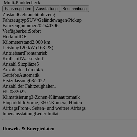
Multi-Punktecheck
Fahrzeugdaten
Ausstattung
Beschreibung
Zustand
Gebrauchtfahrzeug
Fahrzeugtyp
SUV/Geländewagen/Pickup
Fahrzeugnummer
202540396
Verfügbarkeit
Sofort
Herkunft
DE
Kilometerstand
2.000 km
Leistung
120 kW (163 PS)
Antriebsart
Frontantrieb
Kraftstoff
Wasserstoff
Anzahl Sitzplätze
5
Anzahl der Türen
4/5
Getriebe
Automatik
Erstzulassung
08/2022
Anzahl der Fahrzeughalter
1
HU
08/2025
Klimatisierung
3-Zonen-Klimaautomatik
Einparkhilfe
Vorne, 360°-Kamera, Hinten
Airbags
Front-, Seiten- und weitere Airbags
Innenausstattung
Leder Imitat
Umwelt- & Energiedaten