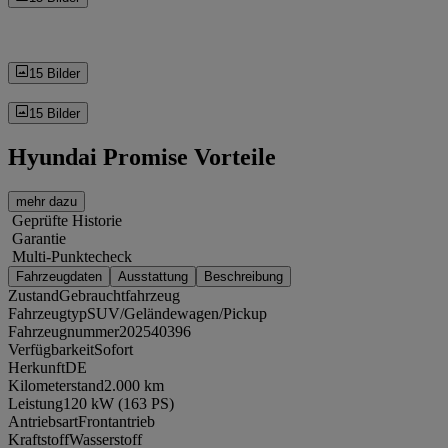
15 Bilder
15 Bilder
Hyundai Promise Vorteile
mehr dazu
Geprüfte Historie
Garantie
Multi-Punktecheck
Fahrzeugdaten
Ausstattung
Beschreibung
Zustand
Gebrauchtfahrzeug
Fahrzeugtyp
SUV/Geländewagen/Pickup
Fahrzeugnummer
202540396
Verfügbarkeit
Sofort
Herkunft
DE
Kilometerstand
2.000 km
Leistung
120 kW (163 PS)
Antriebsart
Frontantrieb
Kraftstoff
Wasserstoff