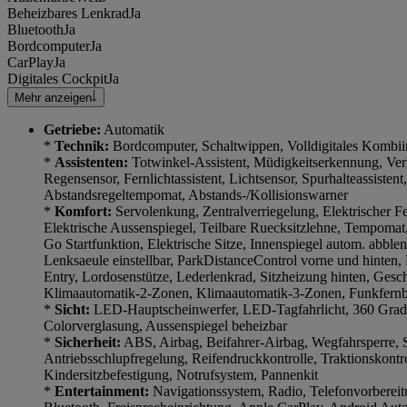
Beheizbares Lenkrad
Ja
Bluetooth
Ja
Bordcomputer
Ja
CarPlay
Ja
Digitales Cockpit
Ja
Mehr anzeigen
Getriebe:
Automatik
*
Technik:
Bordcomputer, Schaltwippen, Volldigitales Kombii
*
Assistenten:
Totwinkel-Assistent, Müdigkeitserkennung, Ve
Regensensor, Fernlichtassistent, Lichtsensor, Spurhalteassistent
Abstandsregeltempomat, Abstands-/Kollisionswarner
*
Komfort:
Servolenkung, Zentralverriegelung, Elektrischer Fe
Elektrische Aussenspiegel, Teilbare Ruecksitzlehne, Tempomat
Go Startfunktion, Elektrische Sitze, Innenspiegel autom. abble
Lenksaeule einstellbar, ParkDistanceControl vorne und hinten,
Entry, Lordosenstütze, Lederlenkrad, Sitzheizung hinten, Ges
Klimaautomatik-2-Zonen, Klimaautomatik-3-Zonen, Funkfern
*
Sicht:
LED-Hauptscheinwerfer, LED-Tagfahrlicht, 360 Gra
Colorverglasung, Aussenspiegel beheizbar
*
Sicherheit:
ABS, Airbag, Beifahrer-Airbag, Wegfahrsperre, S
Antriebsschlupfregelung, Reifendruckkontrolle, Traktionskontr
Kindersitzbefestigung, Notrufsystem, Pannenkit
*
Entertainment:
Navigationssystem, Radio, Telefonvorbere