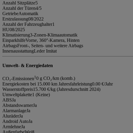
Anzahl Sitzplätze
5
Anzahl der Türen
4/5
Getriebe
Automatik
Erstzulassung
08/2022
Anzahl der Fahrzeughalter
1
HU
08/2025
Klimatisierung
3-Zonen-Klimaautomatik
Einparkhilfe
Vorne, 360°-Kamera, Hinten
Airbags
Front-, Seiten- und weitere Airbags
Innenausstattung
Leder Imitat
Umwelt- & Energiedaten
1
CO₂-Emissionen
0 g CO₂/km (komb.)
Energiekosten bei 15.000 km Jahresfahrleistung
0.00 €/Jahr
Wasserstoffpreis
15.700 €/kg (Jahresdurschnitt 2024)
Umweltplakette
1 (Keine)
ABS
Ja
Abstandswarner
Ja
Alarmanlage
Ja
Aluräder
Ja
Android Auto
Ja
Armlehne
Ja
Außenfarbe
Weiß