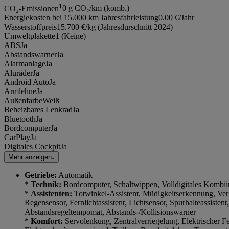
1
CO₂-Emissionen
0 g CO₂/km (komb.)
Energiekosten bei 15.000 km Jahresfahrleistung
0.00 €/Jahr
Wasserstoffpreis
15.700 €/kg (Jahresdurschnitt 2024)
Umweltplakette
1 (Keine)
ABS
Ja
Abstandswarner
Ja
Alarmanlage
Ja
Aluräder
Ja
Android Auto
Ja
Armlehne
Ja
Außenfarbe
Weiß
Beheizbares Lenkrad
Ja
Bluetooth
Ja
Bordcomputer
Ja
CarPlay
Ja
Digitales Cockpit
Ja
Mehr anzeigen
Getriebe:
Automatik
*
Technik:
Bordcomputer, Schaltwippen, Volldigitales Kombii
*
Assistenten:
Totwinkel-Assistent, Müdigkeitserkennung, Ve
Regensensor, Fernlichtassistent, Lichtsensor, Spurhalteassistent
Abstandsregeltempomat, Abstands-/Kollisionswarner
*
Komfort:
Servolenkung, Zentralverriegelung, Elektrischer Fe