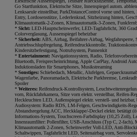
Elektrische Aussenspiegel, Teilbare Ruecksitzlehne, Tempomat
Go Startfunktion, Elektrische Sitze, Innenspiegel autom. abble
Lenksaeule einstellbar, ParkDistanceControl vorne und hinten,
Entry, Lordosenstütze, Lederlenkrad, Sitzheizung hinten, Ges
Klimaautomatik-2-Zonen, Klimaautomatik-3-Zonen, Funkfern
*
Sicht:
LED-Hauptscheinwerfer, LED-Tagfahrlicht, 360 Gra
Colorverglasung, Aussenspiegel beheizbar
*
Sicherheit:
ABS, Airbag, Beifahrer-Airbag, Wegfahrsperre, S
Antriebsschlupfregelung, Reifendruckkontrolle, Traktionskontr
Kindersitzbefestigung, Notrufsystem, Pannenkit
*
Entertainment:
Navigationssystem, Radio, Telefonvorbere
Bluetooth, Freisprecheinrichtung, Apple CarPlay, Android Au
Induktionsladen für Smartphones, Musikstreaming
*
Sonstiges:
Schiebedach, Metallic, Alufelgen, Gepaeckraumab
Wagenfarbe, Panoramadach, Elektrische Parkbremse, Lenkradhe
Spoiler
*
Weiteres:
Reifendruck-Kontrollsystem, Leuchtweitenregelung
vorn, Rückfahrkamera, Sitze vorn elektr. verstellbar, Reifen-Re
Heckleuchten LED, Außenspiegel elektr. verstell- und heizbar,
Audiosystem: Radio RDS, LM-Felgen, Geschwindigkeits-Rege
Abstandsregelung ACC, Heckklappe/-Deckel elektr. betätigt (öf
Informations-System, Touchscreen-Farbdisplay (10,25 Zoll), Le
Innenraumfilter: Pollenfilter, USB-Anschluss (Typ C, 2-fach),
Klimaautomatik 2-Zonen, Scheinwerfer Voll-LED, Anti-Block
Schaltwippen, Tagfahrlicht LED, Seitenairbag vorn, Servolenk