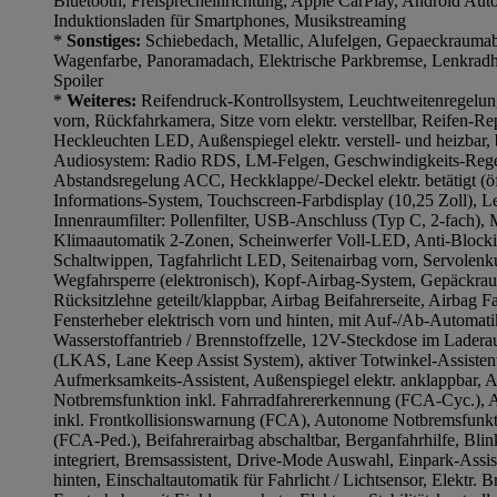
Bluetooth, Freisprecheinrichtung, Apple CarPlay, Android Au
Induktionsladen für Smartphones, Musikstreaming
*
Sonstiges:
Schiebedach, Metallic, Alufelgen, Gepaeckraumab
Wagenfarbe, Panoramadach, Elektrische Parkbremse, Lenkradhe
Spoiler
*
Weiteres:
Reifendruck-Kontrollsystem, Leuchtweitenregelung
vorn, Rückfahrkamera, Sitze vorn elektr. verstellbar, Reifen-Re
Heckleuchten LED, Außenspiegel elektr. verstell- und heizbar,
Audiosystem: Radio RDS, LM-Felgen, Geschwindigkeits-Rege
Abstandsregelung ACC, Heckklappe/-Deckel elektr. betätigt (öf
Informations-System, Touchscreen-Farbdisplay (10,25 Zoll), Le
Innenraumfilter: Pollenfilter, USB-Anschluss (Typ C, 2-fach),
Klimaautomatik 2-Zonen, Scheinwerfer Voll-LED, Anti-Block
Schaltwippen, Tagfahrlicht LED, Seitenairbag vorn, Servolenk
Wegfahrsperre (elektronisch), Kopf-Airbag-System, Gepäckra
Rücksitzlehne geteilt/klappbar, Airbag Beifahrerseite, Airbag Fa
Fensterheber elektrisch vorn und hinten, mit Auf-/Ab-Automatik
Wasserstoffantrieb / Brennstoffzelle, 12V-Steckdose im Laderau
(LKAS, Lane Keep Assist System), aktiver Totwinkel-Assistent,
Aufmerksamkeits-Assistent, Außenspiegel elektr. anklappbar, 
Notbremsfunktion inkl. Fahrradfahrererkennung (FCA-Cyc.),
inkl. Frontkollisionswarnung (FCA), Autonome Notbremsfunkt
(FCA-Ped.), Beifahrerairbag abschaltbar, Berganfahrhilfe, Bli
integriert, Bremsassistent, Drive-Mode Auswahl, Einpark-Assis
hinten, Einschaltautomatik für Fahrlicht / Lichtsensor, Elektr. B