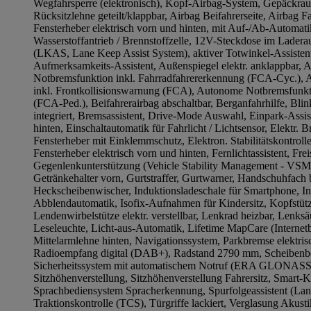
Wegfahrsperre (elektronisch), Kopf-Airbag-System, Gepäckra
Rücksitzlehne geteilt/klappbar, Airbag Beifahrerseite, Airbag Fa
Fensterheber elektrisch vorn und hinten, mit Auf-/Ab-Automatik
Wasserstoffantrieb / Brennstoffzelle, 12V-Steckdose im Laderau
(LKAS, Lane Keep Assist System), aktiver Totwinkel-Assistent,
Aufmerksamkeits-Assistent, Außenspiegel elektr. anklappbar, 
Notbremsfunktion inkl. Fahrradfahrererkennung (FCA-Cyc.),
inkl. Frontkollisionswarnung (FCA), Autonome Notbremsfunkt
(FCA-Ped.), Beifahrerairbag abschaltbar, Berganfahrhilfe, Bli
integriert, Bremsassistent, Drive-Mode Auswahl, Einpark-Assis
hinten, Einschaltautomatik für Fahrlicht / Lichtsensor, Elektr. B
Fensterheber mit Einklemmschutz, Elektron. Stabilitätskontroll
Fensterheber elektrisch vorn und hinten, Fernlichtassistent, Fre
Gegenlenkunterstützung (Vehicle Stability Management - VSM),
Getränkehalter vorn, Gurtstraffer, Gurtwarner, Handschuhfach 
Heckscheibenwischer, Induktionsladeschale für Smartphone, In
Abblendautomatik, Isofix-Aufnahmen für Kindersitz, Kopfstütz
Lendenwirbelstütze elektr. verstellbar, Lenkrad heizbar, Lenksä
Leseleuchte, Licht-aus-Automatik, Lifetime MapCare (Internetb
Mittelarmlehne hinten, Navigationssystem, Parkbremse elektrisc
Radioempfang digital (DAB+), Radstand 2790 mm, Scheibenb
Sicherheitssystem mit automatischem Notruf (ERA GLONASS / 
Sitzhöhenverstellung, Sitzhöhenverstellung Fahrersitz, Smart-K
Sprachbediensystem Spracherkennung, Spurfolgeassistent (Lan
Traktionskontrolle (TCS), Türgriffe lackiert, Verglasung Akusti