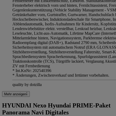
Fensterheber mit Einklemmschutz, Elektron. Stabilitätskontroll
Fensterheber elektrisch vorn und hinten, Fernlichtassistent, Fre
Gegenlenkunterstützung (Vehicle Stability Management - VSM),
Getränkehalter vorn, Gurtstraffer, Gurtwarner, Handschuhfach 
Heckscheibenwischer, Induktionsladeschale für Smartphone, In
Abblendautomatik, Isofix-Aufnahmen für Kindersitz, Kopfstütz
Lendenwirbelstütze elektr. verstellbar, Lenkrad heizbar, Lenksä
Leseleuchte, Licht-aus-Automatik, Lifetime MapCare (Internetb
Mittelarmlehne hinten, Navigationssystem, Parkbremse elektrisc
Radioempfang digital (DAB+), Radstand 2790 mm, Scheibenb
Sicherheitssystem mit automatischem Notruf (ERA GLONASS / 
Sitzhöhenverstellung, Sitzhöhenverstellung Fahrersitz, Smart-K
Sprachbediensystem Spracherkennung, Spurfolgeassistent (Lan
Traktionskontrolle (TCS), Türgriffe lackiert, Verglasung Akusti
ZV mit Fernbedienung
* Int.KnNr: 202540396
* Änderungen, Zwischenverkauf und Irrtümer vorbehalten.
quality by dotzilla
Mehr anzeigen
HYUNDAI Nexo Hyundai PRIME-Paket
Panorama Navi Digitales