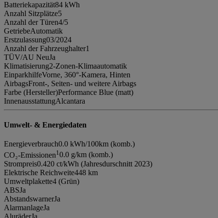
Batteriekapazität
84 kWh
Anzahl Sitzplätze
5
Anzahl der Türen
4/5
Getriebe
Automatik
Erstzulassung
03/2024
Anzahl der Fahrzeughalter
1
TÜV/AU Neu
Ja
Klimatisierung
2-Zonen-Klimaautomatik
Einparkhilfe
Vorne, 360°-Kamera, Hinten
Airbags
Front-, Seiten- und weitere Airbags
Farbe (Hersteller)
Performance Blue (matt)
Innenausstattung
Alcantara
Umwelt- & Energiedaten
Energieverbrauch
0.0 kWh/100km (komb.)
1
CO₂-Emissionen
0.0 g/km (komb.)
Strompreis
0.420 ct/kWh (Jahresdurschnitt 2023)
Elektrische Reichweite
448 km
Umweltplakette
4 (Grün)
ABS
Ja
Abstandswarner
Ja
Alarmanlage
Ja
Aluräder
Ja