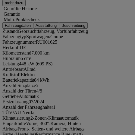
mehr dazu
Geprüfte Historie
Garantie
Multi-Punktecheck
Fahrzeugdaten
Ausstattung
Beschreibung
Zustand
Gebrauchtfahrzeug, Vorführfahrzeug
Fahrzeugtyp
Sportwagen/Coupé
Fahrzeugnummer
RU001625
Herkunft
DE
Kilometerstand
7.000 km
Hubraum
6 cm³
Leistung
448 kW (609 PS)
Antriebsart
Allrad
Kraftstoff
Elektro
Batteriekapazität
84 kWh
Anzahl Sitzplätze
5
Anzahl der Türen
4/5
Getriebe
Automatik
Erstzulassung
03/2024
Anzahl der Fahrzeughalter
1
TÜV/AU Neu
Ja
Klimatisierung
2-Zonen-Klimaautomatik
Einparkhilfe
Vorne, 360°-Kamera, Hinten
Airbags
Front-, Seiten- und weitere Airbags
Farbe (Hersteller)
Performance Blue (matt)