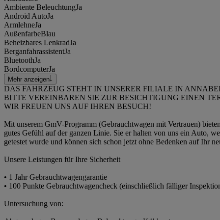
Ambiente Beleuchtung
Ja
Android Auto
Ja
Armlehne
Ja
Außenfarbe
Blau
Beheizbares Lenkrad
Ja
Berganfahrassistent
Ja
Bluetooth
Ja
Bordcomputer
Ja
Mehr anzeigen
DAS FAHRZEUG STEHT IN UNSERER FILIALE IN ANNAB
BITTE VEREINBAREN SIE ZUR BESICHTIGUNG EINEN TE
WIR FREUEN UNS AUF IHREN BESUCH!
Mit unserem GmV-Programm (Gebrauchtwagen mit Vertrauen) bieten w
gutes Gefühl auf der ganzen Linie. Sie er halten von uns ein Auto, w
getestet wurde und können sich schon jetzt ohne Bedenken auf Ihr ne
Unsere Leistungen für Ihre Sicherheit
• 1 Jahr Gebrauchtwagengarantie
• 100 Punkte Gebrauchtwagencheck (einschließlich fälliger Inspektio
Untersuchung von: