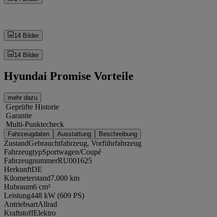
14 Bilder
14 Bilder
Hyundai Promise Vorteile
mehr dazu
Geprüfte Historie
Garantie
Multi-Punktecheck
Fahrzeugdaten
Ausstattung
Beschreibung
Zustand
Gebrauchtfahrzeug, Vorführfahrzeug
Fahrzeugtyp
Sportwagen/Coupé
Fahrzeugnummer
RU001625
Herkunft
DE
Kilometerstand
7.000 km
Hubraum
6 cm³
Leistung
448 kW (609 PS)
Antriebsart
Allrad
Kraftstoff
Elektro