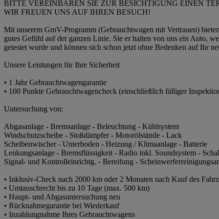
BITTE VEREINBAREN SIE ZUR BESICHTIGUNG EINEN TE
WIR FREUEN UNS AUF IHREN BESUCH!
Mit unserem GmV-Programm (Gebrauchtwagen mit Vertrauen) bieten w
gutes Gefühl auf der ganzen Linie. Sie er halten von uns ein Auto, w
getestet wurde und können sich schon jetzt ohne Bedenken auf Ihr ne
Unsere Leistungen für Ihre Sicherheit
• 1 Jahr Gebrauchtwagengarantie
• 100 Punkte Gebrauchtwagencheck (einschließlich fälliger Inspektio
Untersuchung von:
Abgasanlage - Bremsanlage - Beleuchtung - Kühlsystem
Windschutzscheibe - Stoßdämpfer - Motorölstände - Lack
Scheibenwischer - Unterboden - Heizung / Klimaanlage - Batterie
Lenkungsanlage - Bremsflüssigkeit - Radio inkl. Soundsystem - Scha
Signal- und Kontrolleinrichtg. - Bereifung - Scheinwerferreinigungsan
• Inklusiv-Check nach 2000 km oder 2 Monaten nach Kauf des Fahr
• Umtauschrecht bis zu 10 Tage (max. 500 km)
• Haupt- und Abgasuntersuchung neu
• Rücknahmegarantie bei Wiederkauf
• Inzahlungnahme Ihres Gebrauchtwagens