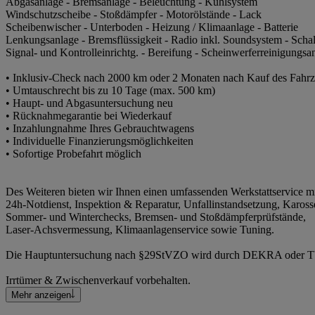
Abgasanlage - Bremsanlage - Beleuchtung - Kühlsystem
Windschutzscheibe - Stoßdämpfer - Motorölstände - Lack
Scheibenwischer - Unterboden - Heizung / Klimaanlage - Batterie
Lenkungsanlage - Bremsflüssigkeit - Radio inkl. Soundsystem - Scha
Signal- und Kontrolleinrichtg. - Bereifung - Scheinwerferreinigungsan
• Inklusiv-Check nach 2000 km oder 2 Monaten nach Kauf des Fahr
• Umtauschrecht bis zu 10 Tage (max. 500 km)
• Haupt- und Abgasuntersuchung neu
• Rücknahmegarantie bei Wiederkauf
• Inzahlungnahme Ihres Gebrauchtwagens
• Individuelle Finanzierungsmöglichkeiten
• Sofortige Probefahrt möglich
Des Weiteren bieten wir Ihnen einen umfassenden Werkstattservice m
24h-Notdienst, Inspektion & Reparatur, Unfallinstandsetzung, Karosse
Sommer- und Winterchecks, Bremsen- und Stoßdämpferprüfstände,
Laser-Achsvermessung, Klimaanlagenservice sowie Tuning.
Die Hauptuntersuchung nach §29StVZO wird durch DEKRA oder TÜ
Irrtümer & Zwischenverkauf vorbehalten.
Mehr anzeigen