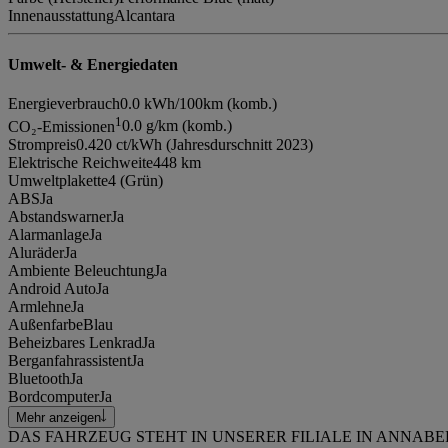
Innenausstattung
Alcantara
Umwelt- & Energiedaten
Energieverbrauch
0.0 kWh/100km (komb.)
1
CO₂-Emissionen
0.0 g/km (komb.)
Strompreis
0.420 ct/kWh (Jahresdurschnitt 2023)
Elektrische Reichweite
448 km
Umweltplakette
4 (Grün)
ABS
Ja
Abstandswarner
Ja
Alarmanlage
Ja
Aluräder
Ja
Ambiente Beleuchtung
Ja
Android Auto
Ja
Armlehne
Ja
Außenfarbe
Blau
Beheizbares Lenkrad
Ja
Berganfahrassistent
Ja
Bluetooth
Ja
Bordcomputer
Ja
Mehr anzeigen
DAS FAHRZEUG STEHT IN UNSERER FILIALE IN ANNAB