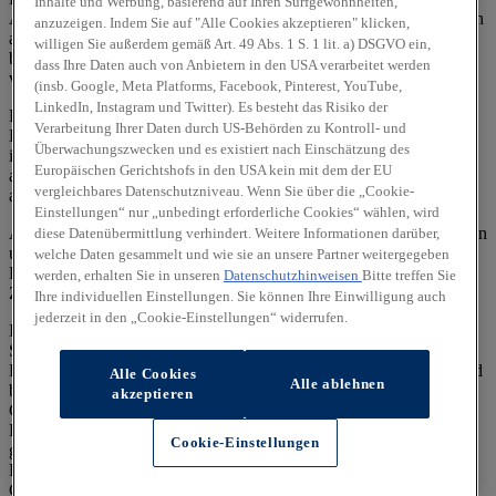
Inhalte und Werbung, basierend auf Ihren Surfgewohnheiten,
Ausnutzung des Kraftstoffs durch das Fahrzeug ab, sondern werden
anzuzeigen. Indem Sie auf "Alle Cookies akzeptieren" klicken,
auch vom Fahrverhalten und anderen nichttechnischen Faktoren
willigen Sie außerdem gemäß Art. 49 Abs. 1 S. 1 lit. a) DSGVO ein,
beeinflusst. CO₂ ist das für die Erderwärmung hauptsächlich
dass Ihre Daten auch von Anbietern in den USA verarbeitet werden
verantwortliche Treibhausgas.
(insb. Google, Meta Platforms, Facebook, Pinterest, YouTube,
LinkedIn, Instagram und Twitter). Es besteht das Risiko der
Ein Leitfaden über den Kraftstoffverbrauch und die CO₂-
Verarbeitung Ihrer Daten durch US-Behörden zu Kontroll- und
Emissionen aller in Deutschland angebotenen neuen Pkw-Modelle
Überwachungszwecken und es existiert nach Einschätzung des
ist unentgeltlich einsehbar an jedem Verkaufsort, an dem Pkw
Europäischen Gerichtshofs in den USA kein mit dem der EU
ausgestellt oder angeboten werden. Der Leitfaden ist auch
hier
vergleichbares Datenschutzniveau. Wenn Sie über die „Cookie-
abrufbar.
Einstellungen“ nur „unbedingt erforderliche Cookies“ wählen, wird
Alle Angaben und Abbildungen sind als unverbindlich zu betrachten
diese Datenübermittlung verhindert. Weitere Informationen darüber,
und stellen eine annähernde Beschreibung dar.
welche Daten gesammelt und wie sie an unsere Partner weitergegeben
Fahrzeugabbildungen enthalten z. T. aufpreispflichtige
werden, erhalten Sie in unseren
Datenschutzhinweisen
Bitte treffen Sie
Zusatzausstattungen.
Ihre individuellen Einstellungen. Sie können Ihre Einwilligung auch
jederzeit in den „Cookie-Einstellungen“ widerrufen.
Im Hinblick auf Gebrauchtwagen entsprechen Sonder- und
Serienausstattung, die technischen Daten sowie Verbrauchs- und
Emissionswerte dem Stand eines entsprechenden Neufahrzeugs und
Alle Cookies
Alle ablehnen
berücksichtigen keine etwaigen zwischenzeitlichen Änderungen.
akzeptieren
Gebrauchtfahrzeuge weisen regelmäßig eine geringere elektrische
Reichweite auf als entsprechende Neufahrzeuge. Dies kann bei
Cookie-Einstellungen
gebrauchten Hybridfahrzeugen zu einem erhöhten
Kraftstoffverbrauch und einem damit einhergehenden erhöhten
CO₂-Ausstoß führen.