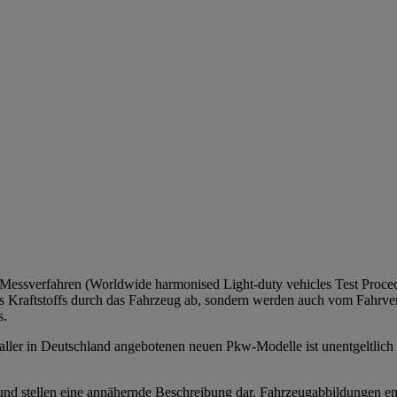
sverfahren (Worldwide harmonised Light-duty vehicles Test Procedur
s Kraftstoffs durch das Fahrzeug ab, sondern werden auch vom Fahrver
s.
ller in Deutschland angebotenen neuen Pkw-Modelle ist unentgeltlich 
nd stellen eine annähernde Beschreibung dar. Fahrzeugabbildungen entha