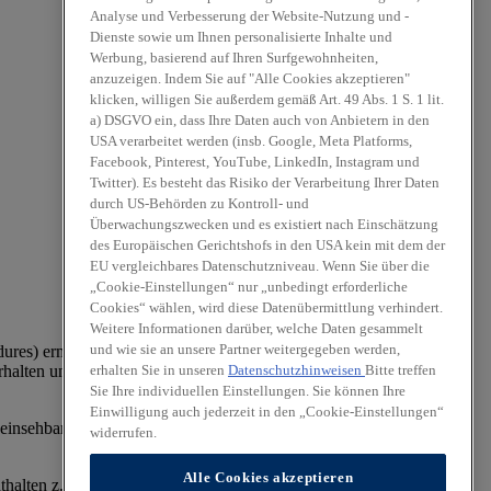
Analyse und Verbesserung der Website-Nutzung und -
Dienste sowie um Ihnen personalisierte Inhalte und
Werbung, basierend auf Ihren Surfgewohnheiten,
anzuzeigen. Indem Sie auf "Alle Cookies akzeptieren"
klicken, willigen Sie außerdem gemäß Art. 49 Abs. 1 S. 1 lit.
a) DSGVO ein, dass Ihre Daten auch von Anbietern in den
USA verarbeitet werden (insb. Google, Meta Platforms,
Facebook, Pinterest, YouTube, LinkedIn, Instagram und
Twitter). Es besteht das Risiko der Verarbeitung Ihrer Daten
durch US-Behörden zu Kontroll- und
Überwachungszwecken und es existiert nach Einschätzung
des Europäischen Gerichtshofs in den USA kein mit dem der
EU vergleichbares Datenschutzniveau. Wenn Sie über die
„Cookie-Einstellungen“ nur „unbedingt erforderliche
Cookies“ wählen, wird diese Datenübermittlung verhindert.
Weitere Informationen darüber, welche Daten gesammelt
und wie sie an unsere Partner weitergegeben werden,
es) ermittelt. Der Kraftstoffverbrauch und die CO₂-Emissionen
erhalten Sie in unseren
Datenschutzhinweisen
Bitte treffen
halten und anderen nichttechnischen Faktoren beeinflusst. CO₂ ist
Sie Ihre individuellen Einstellungen. Sie können Ihre
Einwilligung auch jederzeit in den „Cookie-Einstellungen“
einsehbar an jedem Verkaufsort, an dem Pkw ausgestellt oder
widerrufen.
Alle Cookies akzeptieren
lten z. T. aufpreispflichtige Zusatzausstattungen.