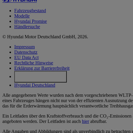
Fahrzeugbestand
Modelle
Hyundai Promise
Händlersuche
© Hyundai Motor Deutschland GmbH, 2026.
Impressum
Datenschutz
EU Data Act
Rechtliche Hinweise
Erklärung zur Barrierefreiheit
Cookie-Einstellungen
Hyundai Deutschland
Alle angegebenen Werte wurden nach dem vorgeschriebenen WLTP-Mes
eines Fahrzeuges hängen nicht nur von der effizienten Ausnutzung de
das für die Erderwärmung hauptsächlich verantwortliche Treibhausga
Ein Leitfaden über den Kraftstoffverbrauch und die CO₂-Emissionen a
angeboten werden. Der Leitfaden ist auch
hier
abrufbar.
Alle Angaben und Abbildungen sind als unverbindlich zu betrachten u