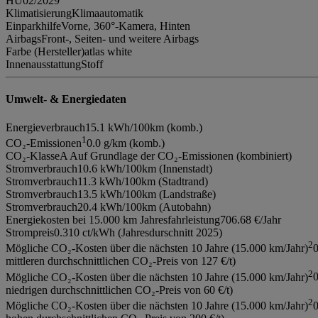
HU
02/2029
Klimatisierung
Klimaautomatik
Einparkhilfe
Vorne, 360°-Kamera, Hinten
Airbags
Front-, Seiten- und weitere Airbags
Farbe (Hersteller)
atlas white
Innenausstattung
Stoff
Umwelt- & Energiedaten
Energieverbrauch
15.1 kWh/100km (komb.)
1
CO₂-Emissionen
0.0 g/km (komb.)
CO₂-Klasse
A Auf Grundlage der CO₂-Emissionen (kombiniert)
Stromverbrauch
10.6 kWh/100km (Innenstadt)
Stromverbrauch
11.3 kWh/100km (Stadtrand)
Stromverbrauch
13.5 kWh/100km (Landstraße)
Stromverbrauch
20.4 kWh/100km (Autobahn)
Energiekosten bei 15.000 km Jahresfahrleistung
706.68 €/Jahr
Strompreis
0.310 ct/kWh (Jahresdurschnitt 2025)
2
Mögliche CO₂-Kosten über die nächsten 10 Jahre (15.000 km/Jahr)
mittleren durchschnittlichen CO₂-Preis von 127 €/t)
2
Mögliche CO₂-Kosten über die nächsten 10 Jahre (15.000 km/Jahr)
niedrigen durchschnittlichen CO₂-Preis von 60 €/t)
2
Mögliche CO₂-Kosten über die nächsten 10 Jahre (15.000 km/Jahr)