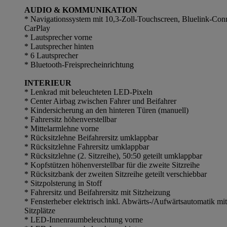
AUDIO & KOMMUNIKATION
* Navigationssystem mit 10,3-Zoll-Touchscreen, Bluelink-Con
CarPlay
* Lautsprecher vorne
* Lautsprecher hinten
* 6 Lautsprecher
* Bluetooth-Freisprecheinrichtung
INTERIEUR
* Lenkrad mit beleuchteten LED-Pixeln
* Center Airbag zwischen Fahrer und Beifahrer
* Kindersicherung an den hinteren Türen (manuell)
* Fahrersitz höhenverstellbar
* Mittelarmlehne vorne
* Rücksitzlehne Beifahrersitz umklappbar
* Rücksitzlehne Fahrersitz umklappbar
* Rücksitzlehne (2. Sitzreihe), 50:50 geteilt umklappbar
* Kopfstützen höhenverstellbar für die zweite Sitzreihe
* Rücksitzbank der zweiten Sitzreihe geteilt verschiebbar
* Sitzpolsterung in Stoff
* Fahrersitz und Beifahrersitz mit Sitzheizung
* Fensterheber elektrisch inkl. Abwärts-/Aufwärtsautomatik mi
Sitzplätze
* LED-Innenraumbeleuchtung vorne