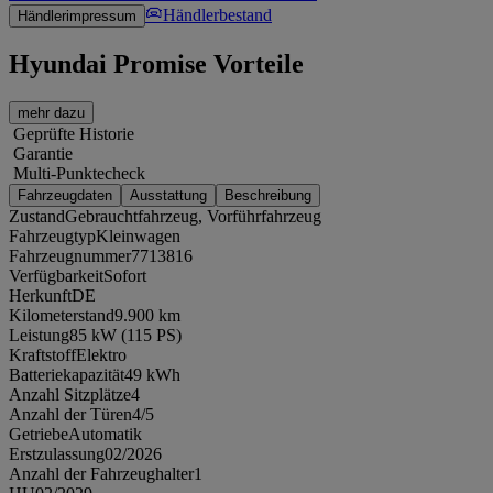
Händlerbestand
Händlerimpressum
Hyundai Promise Vorteile
mehr dazu
Geprüfte Historie
Garantie
Multi-Punktecheck
Fahrzeugdaten
Ausstattung
Beschreibung
Zustand
Gebrauchtfahrzeug, Vorführfahrzeug
Fahrzeugtyp
Kleinwagen
Fahrzeugnummer
7713816
Verfügbarkeit
Sofort
Herkunft
DE
Kilometerstand
9.900 km
Leistung
85 kW (115 PS)
Kraftstoff
Elektro
Batteriekapazität
49 kWh
Anzahl Sitzplätze
4
Anzahl der Türen
4/5
Getriebe
Automatik
Erstzulassung
02/2026
Anzahl der Fahrzeughalter
1