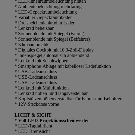
* LED-Innenraumbeleuchtung hinten
* Ambientebeleuchtung mehrfarbig
* LED-Gepäckraumbeleuchtung
* Variabler Gepäckraumboden
* Dreispeichenlenkrad in Leder
* Lenkrad beheizbar
* Sonnenblende mit Spiegel (Fahrer)
* Sonnenblende mit Spiegel (Beifahrer)
* Klimaautomatik
* Digitales Cockpit mit 10,3-Zoll-Display
* Innenspiegel automatisch abblendend
* Lenkrad mit Schaltwippen
* Smartphone-Ablage mit kabelloser Ladefunktion
* USB-Ladeanschluss
* USB-Ladeanschluss
* USB-Ladeanschluss
* Lenkrad mit Multifunktion
* Lenkrad höhen- und längsverstellbar
* Kopfstützen höhenverstellbar für Fahrer und Beifahrer
* 12V-Steckdose vorne
LICHT & SICHT
*
Voll-LED-Projektionsscheinwerfer
* LED-Tagfahrlicht
* LED-Bremslicht