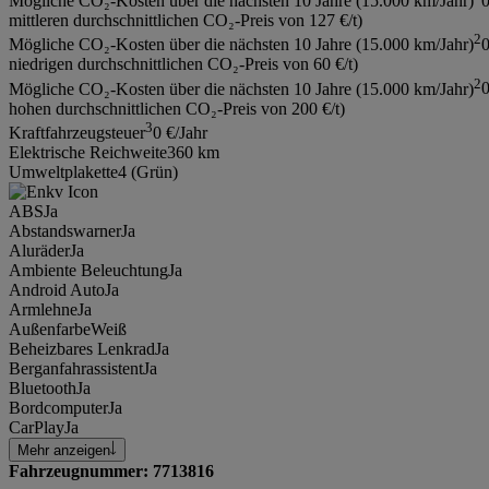
Mögliche CO₂-Kosten über die nächsten 10 Jahre (15.000 km/Jahr)
mittleren durchschnittlichen CO₂-Preis von 127 €/t)
2
Mögliche CO₂-Kosten über die nächsten 10 Jahre (15.000 km/Jahr)
niedrigen durchschnittlichen CO₂-Preis von 60 €/t)
2
Mögliche CO₂-Kosten über die nächsten 10 Jahre (15.000 km/Jahr)
hohen durchschnittlichen CO₂-Preis von 200 €/t)
3
Kraftfahrzeugsteuer
0 €/Jahr
Elektrische Reichweite
360 km
Umweltplakette
4 (Grün)
ABS
Ja
Abstandswarner
Ja
Aluräder
Ja
Ambiente Beleuchtung
Ja
Android Auto
Ja
Armlehne
Ja
Außenfarbe
Weiß
Beheizbares Lenkrad
Ja
Berganfahrassistent
Ja
Bluetooth
Ja
Bordcomputer
Ja
CarPlay
Ja
Mehr anzeigen
Fahrzeugnummer: 7713816