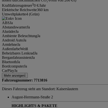
hohen durchschnittlichen CO₂-Preis von 200 €/t)
3
Kraftfahrzeugsteuer
0 €/Jahr
Elektrische Reichweite
360 km
Umweltplakette
4 (Grün)
ABS
Ja
Abstandswarner
Ja
Aluräder
Ja
Ambiente Beleuchtung
Ja
Android Auto
Ja
Armlehne
Ja
Außenfarbe
Weiß
Beheizbares Lenkrad
Ja
Berganfahrassistent
Ja
Bluetooth
Ja
Bordcomputer
Ja
CarPlay
Ja
Mehr anzeigen
Fahrzeugnummer: 7713816
Dieses Fahrzeug steht am Standort: Kaiserslautern
August-Herrmann-Straße 2
HIGHLIGHTS & PAKETE