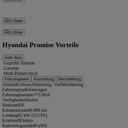
21 Bilder
21 Bilder
Hyundai Promise Vorteile
mehr dazu
Geprüfte Historie
Garantie
Multi-Punktecheck
Fahrzeugdaten
Ausstattung
Beschreibung
Zustand
Gebrauchtfahrzeug, Vorführfahrzeug
Fahrzeugtyp
Kleinwagen
Fahrzeugnummer
7713816
Verfügbarkeit
Sofort
Herkunft
DE
Kilometerstand
9.900 km
Leistung
85 kW (115 PS)
Kraftstoff
Elektro
Batteriekapazität
49 kWh