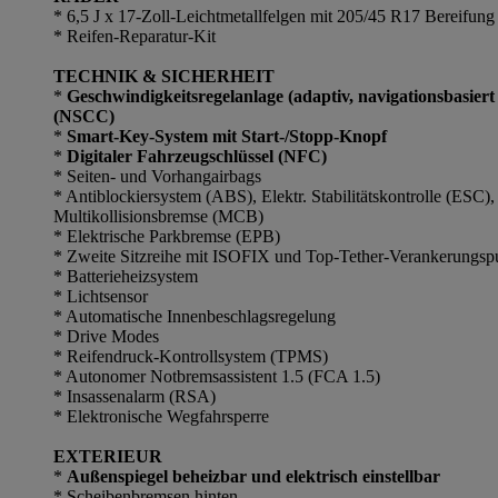
* 6,5 J x 17-Zoll-Leichtmetallfelgen mit 205/45 R17 Bereifung
* Reifen-Reparatur-Kit
TECHNIK & SICHERHEIT
*
Geschwindigkeitsregelanlage (adaptiv, navigationsbasier
(NSCC)
*
Smart-Key-System mit Start-/Stopp-Knopf
*
Digitaler Fahrzeugschlüssel (NFC)
* Seiten- und Vorhangairbags
* Antiblockiersystem (ABS), Elektr. Stabilitätskontrolle (ESC)
Multikollisionsbremse (MCB)
* Elektrische Parkbremse (EPB)
* Zweite Sitzreihe mit ISOFIX und Top-Tether-Verankerungspu
* Batterieheizsystem
* Lichtsensor
* Automatische Innenbeschlagsregelung
* Drive Modes
* Reifendruck-Kontrollsystem (TPMS)
* Autonomer Notbremsassistent 1.5 (FCA 1.5)
* Insassenalarm (RSA)
* Elektronische Wegfahrsperre
EXTERIEUR
*
Außenspiegel beheizbar und elektrisch einstellbar
* Scheibenbremsen hinten