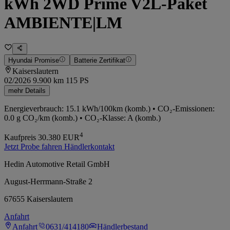
kWh 2WD Prime V2L-Paket
AMBIENTE|LM
Hyundai Promise
Batterie Zertifikat
Kaiserslautern
02/2026
9.900 km
115 PS
mehr Details
Energieverbrauch: 15.1 kWh/100km (komb.) • CO₂-Emissionen:
0.0 g CO₂/km (komb.) • CO₂-Klasse: A (komb.)
4
Kaufpreis
30.380
EUR
Jetzt Probe fahren
Händlerkontakt
Hedin Automotive Retail GmbH
August-Herrmann-Straße 2
67655 Kaiserslautern
Anfahrt
Anfahrt
0631/414180
Händlerbestand