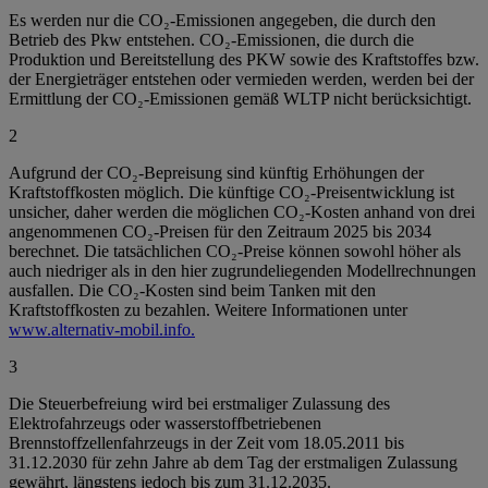
Es werden nur die CO₂-Emissionen angegeben, die durch den
Betrieb des Pkw entstehen. CO₂-Emissionen, die durch die
Produktion und Bereitstellung des PKW sowie des Kraftstoffes bzw.
der Energieträger entstehen oder vermieden werden, werden bei der
Ermittlung der CO₂-Emissionen gemäß WLTP nicht berücksichtigt.
2
Aufgrund der CO₂-Bepreisung sind künftig Erhöhungen der
Kraftstoffkosten möglich. Die künftige CO₂-Preisentwicklung ist
unsicher, daher werden die möglichen CO₂-Kosten anhand von drei
angenommenen CO₂-Preisen für den Zeitraum 2025 bis 2034
berechnet. Die tatsächlichen CO₂-Preise können sowohl höher als
auch niedriger als in den hier zugrundeliegenden Modellrechnungen
ausfallen. Die CO₂-Kosten sind beim Tanken mit den
Kraftstoffkosten zu bezahlen. Weitere Informationen unter
www.alternativ-mobil.info.
3
Die Steuerbefreiung wird bei erstmaliger Zulassung des
Elektrofahrzeugs oder wasserstoffbetriebenen
Brennstoffzellenfahrzeugs in der Zeit vom 18.05.2011 bis
31.12.2030 für zehn Jahre ab dem Tag der erstmaligen Zulassung
gewährt, längstens jedoch bis zum 31.12.2035.