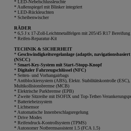
* LED-Nebelschlussleuchte
* Außenspiegel mit Blinker integriert
* LED-Rückleuchten
* Scheibenwischer
RÄDER
* 6,5 J x 17-Zoll-Leichtmetallfelgen mit 205/45 R17 Bereifung
* Reifen-Reparatur-Kit
TECHNIK & SICHERHEIT
*
Geschwindigkeitsregelanlage (adaptiv, navigationsbasier
(NSCC)
*
Smart-Key-System mit Start-/Stopp-Knopf
*
Digitaler Fahrzeugschlüssel (NFC)
* Seiten- und Vorhangairbags
* Antiblockiersystem (ABS), Elektr. Stabilitätskontrolle (ESC)
Multikollisionsbremse (MCB)
* Elektrische Parkbremse (EPB)
* Zweite Sitzreihe mit ISOFIX und Top-Tether-Verankerungspu
* Batterieheizsystem
* Lichtsensor
* Automatische Innenbeschlagsregelung
* Drive Modes
* Reifendruck-Kontrollsystem (TPMS)
* Autonomer Notbremsassistent 1.5 (FCA 1.5)