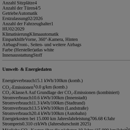
Anzahl Sitzplätze
4
Anzahl der Türen
4/5
Getriebe
Automatik
Erstzulassung
02/2026
Anzahl der Fahrzeughalter
1
HU
02/2029
Klimatisierung
Klimaautomatik
Einparkhilfe
Vorne, 360°-Kamera, Hinten
Airbags
Front-, Seiten- und weitere Airbags
Farbe (Hersteller)
atlas white
Innenausstattung
Stoff
Umwelt- & Energiedaten
Energieverbrauch
15.1 kWh/100km (komb.)
1
CO₂-Emissionen
0.0 g/km (komb.)
CO₂-Klasse
A Auf Grundlage der CO₂-Emissionen (kombiniert)
Stromverbrauch
10.6 kWh/100km (Innenstadt)
Stromverbrauch
11.3 kWh/100km (Stadtrand)
Stromverbrauch
13.5 kWh/100km (Landstraße)
Stromverbrauch
20.4 kWh/100km (Autobahn)
Energiekosten bei 15.000 km Jahresfahrleistung
706.68 €/Jahr
Strompreis
0.310 ct/kWh (Jahresdurschnitt 2025)
2