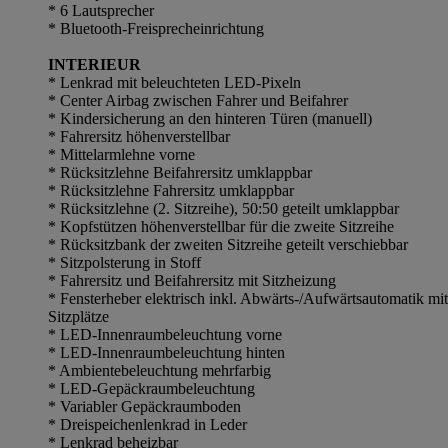
* 6 Lautsprecher
* Bluetooth-Freisprecheinrichtung
INTERIEUR
* Lenkrad mit beleuchteten LED-Pixeln
* Center Airbag zwischen Fahrer und Beifahrer
* Kindersicherung an den hinteren Türen (manuell)
* Fahrersitz höhenverstellbar
* Mittelarmlehne vorne
* Rücksitzlehne Beifahrersitz umklappbar
* Rücksitzlehne Fahrersitz umklappbar
* Rücksitzlehne (2. Sitzreihe), 50:50 geteilt umklappbar
* Kopfstützen höhenverstellbar für die zweite Sitzreihe
* Rücksitzbank der zweiten Sitzreihe geteilt verschiebbar
* Sitzpolsterung in Stoff
* Fahrersitz und Beifahrersitz mit Sitzheizung
* Fensterheber elektrisch inkl. Abwärts-/Aufwärtsautomatik mi
Sitzplätze
* LED-Innenraumbeleuchtung vorne
* LED-Innenraumbeleuchtung hinten
* Ambientebeleuchtung mehrfarbig
* LED-Gepäckraumbeleuchtung
* Variabler Gepäckraumboden
* Dreispeichenlenkrad in Leder
* Lenkrad beheizbar