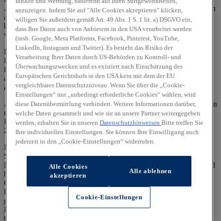
Inhalte und Werbung, basierend auf Ihren Surfgewohnheiten,
Ausnutzung des Kraftstoffs durch das Fahrzeug ab, sondern werden
anzuzeigen. Indem Sie auf "Alle Cookies akzeptieren" klicken,
auch vom Fahrverhalten und anderen nichttechnischen Faktoren
willigen Sie außerdem gemäß Art. 49 Abs. 1 S. 1 lit. a) DSGVO ein,
beeinflusst. CO₂ ist das für die Erderwärmung hauptsächlich
dass Ihre Daten auch von Anbietern in den USA verarbeitet werden
verantwortliche Treibhausgas.
(insb. Google, Meta Platforms, Facebook, Pinterest, YouTube,
LinkedIn, Instagram und Twitter). Es besteht das Risiko der
Ein Leitfaden über den Kraftstoffverbrauch und die CO₂-
Verarbeitung Ihrer Daten durch US-Behörden zu Kontroll- und
Emissionen aller in Deutschland angebotenen neuen Pkw-Modelle
Überwachungszwecken und es existiert nach Einschätzung des
ist unentgeltlich einsehbar an jedem Verkaufsort, an dem Pkw
Europäischen Gerichtshofs in den USA kein mit dem der EU
ausgestellt oder angeboten werden. Der Leitfaden ist auch
hier
vergleichbares Datenschutzniveau. Wenn Sie über die „Cookie-
abrufbar.
Einstellungen“ nur „unbedingt erforderliche Cookies“ wählen, wird
Alle Angaben und Abbildungen sind als unverbindlich zu betrachten
diese Datenübermittlung verhindert. Weitere Informationen darüber,
und stellen eine annähernde Beschreibung dar.
welche Daten gesammelt und wie sie an unsere Partner weitergegeben
Fahrzeugabbildungen enthalten z. T. aufpreispflichtige
werden, erhalten Sie in unseren
Datenschutzhinweisen
Bitte treffen Sie
Zusatzausstattungen.
Ihre individuellen Einstellungen. Sie können Ihre Einwilligung auch
jederzeit in den „Cookie-Einstellungen“ widerrufen.
Im Hinblick auf Gebrauchtwagen entsprechen Sonder- und
Serienausstattung, die technischen Daten sowie Verbrauchs- und
Emissionswerte dem Stand eines entsprechenden Neufahrzeugs und
Alle Cookies
Alle ablehnen
berücksichtigen keine etwaigen zwischenzeitlichen Änderungen.
akzeptieren
Gebrauchtfahrzeuge weisen regelmäßig eine geringere elektrische
Reichweite auf als entsprechende Neufahrzeuge. Dies kann bei
Cookie-Einstellungen
gebrauchten Hybridfahrzeugen zu einem erhöhten
Kraftstoffverbrauch und einem damit einhergehenden erhöhten
CO₂-Ausstoß führen.