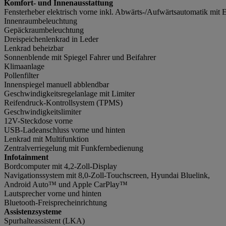
Komfort- und Innenausstattung
Fensterheber elektrisch vorne inkl. Abwärts-/Aufwärtsautomatik mit 
Innenraumbeleuchtung
Gepäckraumbeleuchtung
Dreispeichenlenkrad in Leder
Lenkrad beheizbar
Sonnenblende mit Spiegel Fahrer und Beifahrer
Klimaanlage
Pollenfilter
Innenspiegel manuell abblendbar
Geschwindigkeitsregelanlage mit Limiter
Reifendruck-Kontrollsystem (TPMS)
Geschwindigkeitslimiter
12V-Steckdose vorne
USB-Ladeanschluss vorne und hinten
Lenkrad mit Multifunktion
Zentralverriegelung mit Funkfernbedienung
Infotainment
Bordcomputer mit 4,2-Zoll-Display
Navigationssystem mit 8,0-Zoll-Touchscreen, Hyundai Bluelink,
Android Auto™ und Apple CarPlay™
Lautsprecher vorne und hinten
Bluetooth-Freisprecheinrichtung
Assistenzsysteme
Spurhalteassistent (LKA)