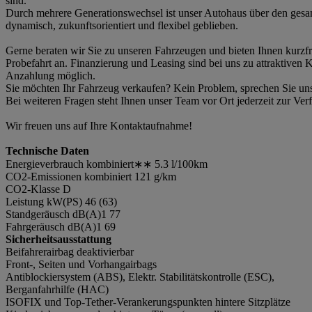
sind.
Durch mehrere Generationswechsel ist unser Autohaus über den ges
dynamisch, zukunftsorientiert und flexibel geblieben.
Gerne beraten wir Sie zu unseren Fahrzeugen und bieten Ihnen kurzfri
Probefahrt an. Finanzierung und Leasing sind bei uns zu attraktiven
Anzahlung möglich.
Sie möchten Ihr Fahrzeug verkaufen? Kein Problem, sprechen Sie uns
Bei weiteren Fragen steht Ihnen unser Team vor Ort jederzeit zur Ver
Wir freuen uns auf Ihre Kontaktaufnahme!
Technische Daten
Energieverbrauch kombiniert∗∗ 5.3 l/100km
CO2-Emissionen kombiniert 121 g/km
CO2-Klasse D
Leistung kW(PS) 46 (63)
Standgeräusch dB(A)1 77
Fahrgeräusch dB(A)1 69
Sicherheitsausstattung
Beifahrerairbag deaktivierbar
Front-, Seiten und Vorhangairbags
Antiblockiersystem (ABS), Elektr. Stabilitätskontrolle (ESC),
Berganfahrhilfe (HAC)
ISOFIX und Top-Tether-Verankerungspunkten hintere Sitzplätze