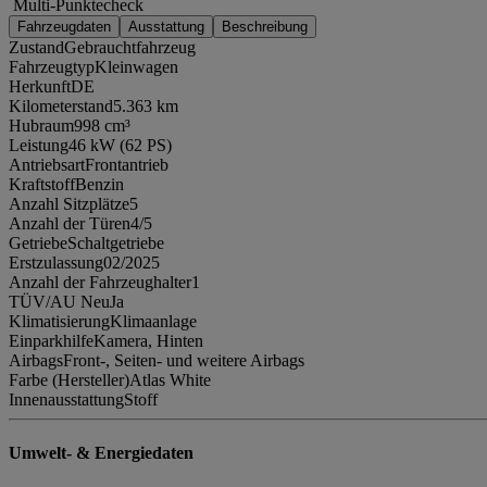
Multi-Punktecheck
Fahrzeugdaten
Ausstattung
Beschreibung
Zustand
Gebrauchtfahrzeug
Fahrzeugtyp
Kleinwagen
Herkunft
DE
Kilometerstand
5.363 km
Hubraum
998 cm³
Leistung
46 kW (62 PS)
Antriebsart
Frontantrieb
Kraftstoff
Benzin
Anzahl Sitzplätze
5
Anzahl der Türen
4/5
Getriebe
Schaltgetriebe
Erstzulassung
02/2025
Anzahl der Fahrzeughalter
1
TÜV/AU Neu
Ja
Klimatisierung
Klimaanlage
Einparkhilfe
Kamera, Hinten
Airbags
Front-, Seiten- und weitere Airbags
Farbe (Hersteller)
Atlas White
Innenausstattung
Stoff
Umwelt- & Energiedaten