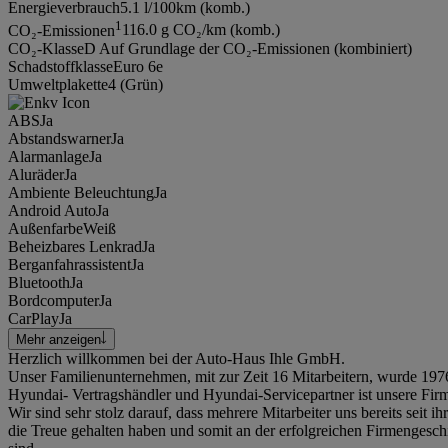
Energieverbrauch
5.1 l/100km (komb.)
1
CO₂-Emissionen
116.0 g CO₂/km (komb.)
CO₂-Klasse
D Auf Grundlage der CO₂-Emissionen (kombiniert)
Schadstoffklasse
Euro 6e
Umweltplakette
4 (Grün)
ABS
Ja
Abstandswarner
Ja
Alarmanlage
Ja
Aluräder
Ja
Ambiente Beleuchtung
Ja
Android Auto
Ja
Außenfarbe
Weiß
Beheizbares Lenkrad
Ja
Berganfahrassistent
Ja
Bluetooth
Ja
Bordcomputer
Ja
CarPlay
Ja
Mehr anzeigen
Herzlich willkommen bei der Auto-Haus Ihle GmbH.
Unser Familienunternehmen, mit zur Zeit 16 Mitarbeitern, wurde 197
Hyundai- Vertragshändler und Hyundai-Servicepartner ist unsere Firm
Wir sind sehr stolz darauf, dass mehrere Mitarbeiter uns bereits seit i
die Treue gehalten haben und somit an der erfolgreichen Firmengeschic