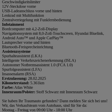
Geschwindigkeitslimiter
12V-Steckdose vorne
USB-Ladeanschluss vorne und hinten
Lenkrad mit Multifunktion
Zentralverriegelung mit Funkfernbedienung
Infotainment
Bordcomputer mit 4,2-Zoll-Display
Navigationssystem mit 8,0-Zoll-Touchscreen, Hyundai Bluelink,
Android Auto™ und Apple CarPlay™
Lautsprecher vorne und hinten
Bluetooth-Freisprecheinrichtung
Assistenzsysteme
Spurhalteassistent (LKA)
Intelligente Verkehrszeichenerkennung (ISLA)
Autonomer Notbremsassistent 1.0 (FCA 1.0)
Spurfolgeassistent (LFA)
Insassenalarm (RSA)
Erstzulassung:
28.02.2025
Kilometerstand:
5.361km
Farbe:
Atlas White
Innenraum/Polster:
Stoff Schwarz mit Innenraum Schwarz
Sie haben Ihr Traumauto gefunden? Dann melden Sie sich bei uns!
Wir, das Verkaufsteam vom Autohaus, sind für Sie da:
Montag - Freitag von 09:00 Uhr - 18:00 Uhr