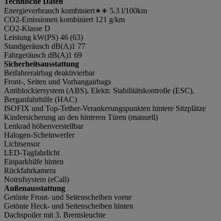
Technische Daten
Energieverbrauch kombiniert∗∗ 5.3 l/100km
CO2-Emissionen kombiniert 121 g/km
CO2-Klasse D
Leistung kW(PS) 46 (63)
Standgeräusch dB(A)1 77
Fahrgeräusch dB(A)1 69
Sicherheitsausstattung
Beifahrerairbag deaktivierbar
Front-, Seiten und Vorhangairbags
Antiblockiersystem (ABS), Elektr. Stabilitätskontrolle (ESC),
Berganfahrhilfe (HAC)
ISOFIX und Top-Tether-Verankerungspunkten hintere Sitzplätze
Kindersicherung an den hinteren Türen (manuell)
Lenkrad höhenverstellbar
Halogen-Scheinwerfer
Lichtsensor
LED-Tagfahrlicht
Einparkhilfe hinten
Rückfahrkamera
Notrufsystem (eCall)
Außenausstattung
Getönte Front- und Seitenscheiben vorne
Getönte Heck- und Seitenscheiben hinten
Dachspoiler mit 3. Bremsleuchte