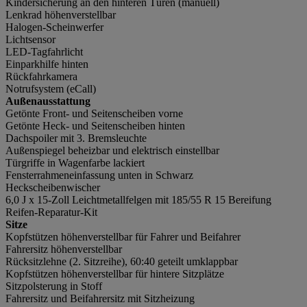
Kindersicherung an den hinteren Türen (manuell)
Lenkrad höhenverstellbar
Halogen-Scheinwerfer
Lichtsensor
LED-Tagfahrlicht
Einparkhilfe hinten
Rückfahrkamera
Notrufsystem (eCall)
Außenausstattung
Getönte Front- und Seitenscheiben vorne
Getönte Heck- und Seitenscheiben hinten
Dachspoiler mit 3. Bremsleuchte
Außenspiegel beheizbar und elektrisch einstellbar
Türgriffe in Wagenfarbe lackiert
Fensterrahmeneinfassung unten in Schwarz
Heckscheibenwischer
6,0 J x 15-Zoll Leichtmetallfelgen mit 185/55 R 15 Bereifung
Reifen-Reparatur-Kit
Sitze
Kopfstützen höhenverstellbar für Fahrer und Beifahrer
Fahrersitz höhenverstellbar
Rücksitzlehne (2. Sitzreihe), 60:40 geteilt umklappbar
Kopfstützen höhenverstellbar für hintere Sitzplätze
Sitzpolsterung in Stoff
Fahrersitz und Beifahrersitz mit Sitzheizung