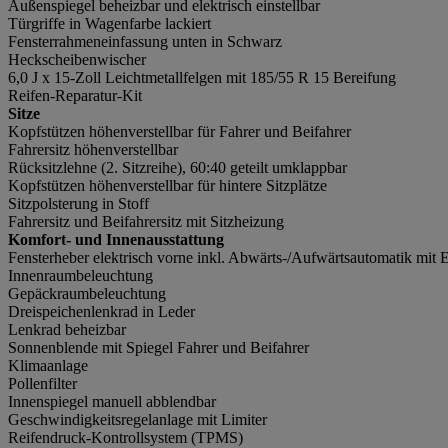
Außenspiegel beheizbar und elektrisch einstellbar
Türgriffe in Wagenfarbe lackiert
Fensterrahmeneinfassung unten in Schwarz
Heckscheibenwischer
6,0 J x 15-Zoll Leichtmetallfelgen mit 185/55 R 15 Bereifung
Reifen-Reparatur-Kit
Sitze
Kopfstützen höhenverstellbar für Fahrer und Beifahrer
Fahrersitz höhenverstellbar
Rücksitzlehne (2. Sitzreihe), 60:40 geteilt umklappbar
Kopfstützen höhenverstellbar für hintere Sitzplätze
Sitzpolsterung in Stoff
Fahrersitz und Beifahrersitz mit Sitzheizung
Komfort- und Innenausstattung
Fensterheber elektrisch vorne inkl. Abwärts-/Aufwärtsautomatik mit 
Innenraumbeleuchtung
Gepäckraumbeleuchtung
Dreispeichenlenkrad in Leder
Lenkrad beheizbar
Sonnenblende mit Spiegel Fahrer und Beifahrer
Klimaanlage
Pollenfilter
Innenspiegel manuell abblendbar
Geschwindigkeitsregelanlage mit Limiter
Reifendruck-Kontrollsystem (TPMS)