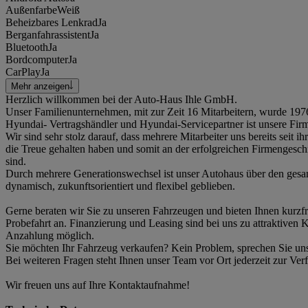
Außenfarbe
Weiß
Beheizbares Lenkrad
Ja
Berganfahrassistent
Ja
Bluetooth
Ja
Bordcomputer
Ja
CarPlay
Ja
Mehr anzeigen
Herzlich willkommen bei der Auto-Haus Ihle GmbH.
Unser Familienunternehmen, mit zur Zeit 16 Mitarbeitern, wurde 197
Hyundai- Vertragshändler und Hyundai-Servicepartner ist unsere Firm
Wir sind sehr stolz darauf, dass mehrere Mitarbeiter uns bereits seit i
die Treue gehalten haben und somit an der erfolgreichen Firmengeschic
sind.
Durch mehrere Generationswechsel ist unser Autohaus über den ges
dynamisch, zukunftsorientiert und flexibel geblieben.
Gerne beraten wir Sie zu unseren Fahrzeugen und bieten Ihnen kurzfri
Probefahrt an. Finanzierung und Leasing sind bei uns zu attraktiven
Anzahlung möglich.
Sie möchten Ihr Fahrzeug verkaufen? Kein Problem, sprechen Sie uns
Bei weiteren Fragen steht Ihnen unser Team vor Ort jederzeit zur Ver
Wir freuen uns auf Ihre Kontaktaufnahme!