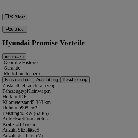
29 Bilder
29 Bilder
Hyundai Promise Vorteile
mehr dazu
Geprüfte Historie
Garantie
Multi-Punktecheck
Fahrzeugdaten
Ausstattung
Beschreibung
Zustand
Gebrauchtfahrzeug
Fahrzeugtyp
Kleinwagen
Herkunft
DE
Kilometerstand
5.363 km
Hubraum
998 cm³
Leistung
46 kW (62 PS)
Antriebsart
Frontantrieb
Kraftstoff
Benzin
Anzahl Sitzplätze
5
Anzahl der Türen
4/5