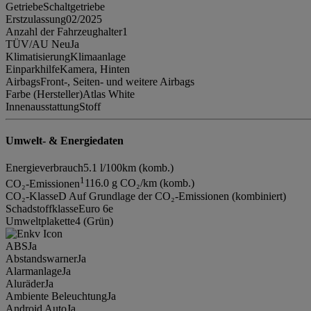
Getriebe
Schaltgetriebe
Erstzulassung
02/2025
Anzahl der Fahrzeughalter
1
TÜV/AU Neu
Ja
Klimatisierung
Klimaanlage
Einparkhilfe
Kamera, Hinten
Airbags
Front-, Seiten- und weitere Airbags
Farbe (Hersteller)
Atlas White
Innenausstattung
Stoff
Umwelt- & Energiedaten
Energieverbrauch
5.1 l/100km (komb.)
1
CO₂-Emissionen
116.0 g CO₂/km (komb.)
CO₂-Klasse
D Auf Grundlage der CO₂-Emissionen (kombiniert)
Schadstoffklasse
Euro 6e
Umweltplakette
4 (Grün)
ABS
Ja
Abstandswarner
Ja
Alarmanlage
Ja
Aluräder
Ja
Ambiente Beleuchtung
Ja
Android Auto
Ja