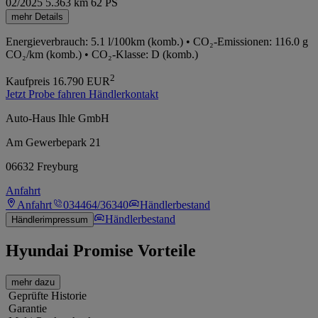
02/2025
5.363 km
62 PS
mehr Details
Energieverbrauch: 5.1 l/100km (komb.) • CO₂-Emissionen: 116.0 g
CO₂/km (komb.) • CO₂-Klasse: D (komb.)
2
Kaufpreis
16.790
EUR
Jetzt Probe fahren
Händlerkontakt
Auto-Haus Ihle GmbH
Am Gewerbepark 21
06632 Freyburg
Anfahrt
Anfahrt
034464/36340
Händlerbestand
Händlerbestand
Händlerimpressum
Hyundai Promise Vorteile
mehr dazu
Geprüfte Historie
Garantie