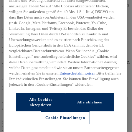
Inhalte und Werbung, basierend auf Ihren Surfgewohnheiten,
Ausnutzung des Kraftstoffs durch das Fahrzeug ab, sondern werden
anzuzeigen. Indem Sie auf "Alle Cookies akzeptieren" klicken,
auch vom Fahrverhalten und anderen nichttechnischen Faktoren
willigen Sie außerdem gemäß Art. 49 Abs. 1 S. 1 lit. a) DSGVO ein,
beeinflusst. CO₂ ist das für die Erderwärmung hauptsächlich
dass Ihre Daten auch von Anbietern in den USA verarbeitet werden
verantwortliche Treibhausgas.
(insb. Google, Meta Platforms, Facebook, Pinterest, YouTube,
LinkedIn, Instagram und Twitter). Es besteht das Risiko der
Ein Leitfaden über den Kraftstoffverbrauch und die CO₂-
Verarbeitung Ihrer Daten durch US-Behörden zu Kontroll- und
Emissionen aller in Deutschland angebotenen neuen Pkw-Modelle
Überwachungszwecken und es existiert nach Einschätzung des
ist unentgeltlich einsehbar an jedem Verkaufsort, an dem Pkw
Europäischen Gerichtshofs in den USA kein mit dem der EU
ausgestellt oder angeboten werden. Der Leitfaden ist auch
hier
vergleichbares Datenschutzniveau. Wenn Sie über die „Cookie-
abrufbar.
Einstellungen“ nur „unbedingt erforderliche Cookies“ wählen, wird
Alle Angaben und Abbildungen sind als unverbindlich zu betrachten
diese Datenübermittlung verhindert. Weitere Informationen darüber,
und stellen eine annähernde Beschreibung dar.
welche Daten gesammelt und wie sie an unsere Partner weitergegeben
Fahrzeugabbildungen enthalten z. T. aufpreispflichtige
werden, erhalten Sie in unseren
Datenschutzhinweisen
Bitte treffen Sie
Zusatzausstattungen.
Ihre individuellen Einstellungen. Sie können Ihre Einwilligung auch
jederzeit in den „Cookie-Einstellungen“ widerrufen.
Im Hinblick auf Gebrauchtwagen entsprechen Sonder- und
Serienausstattung, die technischen Daten sowie Verbrauchs- und
Emissionswerte dem Stand eines entsprechenden Neufahrzeugs und
Alle Cookies
Alle ablehnen
berücksichtigen keine etwaigen zwischenzeitlichen Änderungen.
akzeptieren
Gebrauchtfahrzeuge weisen regelmäßig eine geringere elektrische
Reichweite auf als entsprechende Neufahrzeuge. Dies kann bei
Cookie-Einstellungen
gebrauchten Hybridfahrzeugen zu einem erhöhten
Kraftstoffverbrauch und einem damit einhergehenden erhöhten
CO₂-Ausstoß führen.