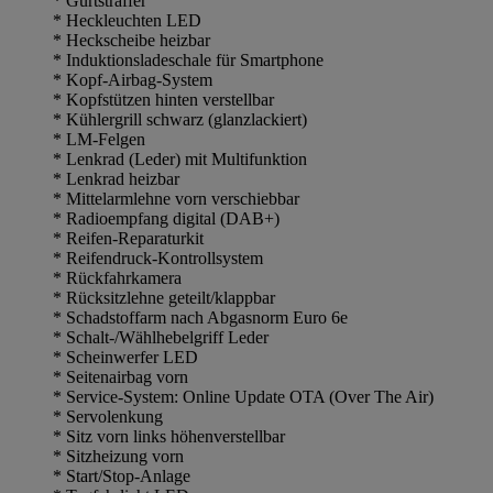
* Gurtstraffer
* Heckleuchten LED
* Heckscheibe heizbar
* Induktionsladeschale für Smartphone
* Kopf-Airbag-System
* Kopfstützen hinten verstellbar
* Kühlergrill schwarz (glanzlackiert)
* LM-Felgen
* Lenkrad (Leder) mit Multifunktion
* Lenkrad heizbar
* Mittelarmlehne vorn verschiebbar
* Radioempfang digital (DAB+)
* Reifen-Reparaturkit
* Reifendruck-Kontrollsystem
* Rückfahrkamera
* Rücksitzlehne geteilt/klappbar
* Schadstoffarm nach Abgasnorm Euro 6e
* Schalt-/Wählhebelgriff Leder
* Scheinwerfer LED
* Seitenairbag vorn
* Service-System: Online Update OTA (Over The Air)
* Servolenkung
* Sitz vorn links höhenverstellbar
* Sitzheizung vorn
* Start/Stop-Anlage