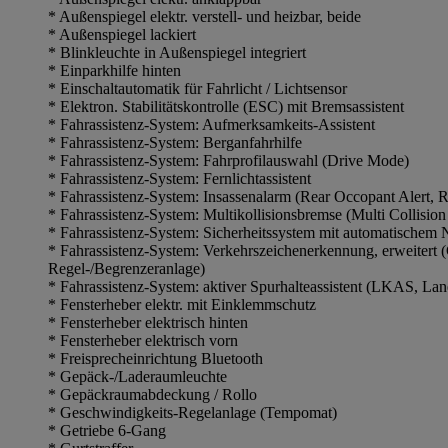
* Außenspiegel elektr. verstell- und heizbar, beide
* Außenspiegel lackiert
* Blinkleuchte in Außenspiegel integriert
* Einparkhilfe hinten
* Einschaltautomatik für Fahrlicht / Lichtsensor
* Elektron. Stabilitätskontrolle (ESC) mit Bremsassistent
* Fahrassistenz-System: Aufmerksamkeits-Assistent
* Fahrassistenz-System: Berganfahrhilfe
* Fahrassistenz-System: Fahrprofilauswahl (Drive Mode)
* Fahrassistenz-System: Fernlichtassistent
* Fahrassistenz-System: Insassenalarm (Rear Occopant Alert,
* Fahrassistenz-System: Multikollisionsbremse (Multi Collision
* Fahrassistenz-System: Sicherheitssystem mit automatische
* Fahrassistenz-System: Verkehrszeichenerkennung, erweitert 
Regel-/Begrenzeranlage)
* Fahrassistenz-System: aktiver Spurhalteassistent (LKAS, La
* Fensterheber elektr. mit Einklemmschutz
* Fensterheber elektrisch hinten
* Fensterheber elektrisch vorn
* Freisprecheinrichtung Bluetooth
* Gepäck-/Laderaumleuchte
* Gepäckraumabdeckung / Rollo
* Geschwindigkeits-Regelanlage (Tempomat)
* Getriebe 6-Gang