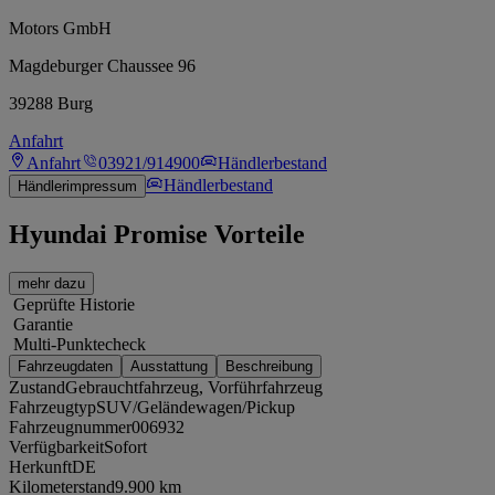
Motors GmbH
Magdeburger Chaussee 96
39288 Burg
Anfahrt
Anfahrt
03921/914900
Händlerbestand
Händlerbestand
Händlerimpressum
Hyundai Promise Vorteile
mehr dazu
Geprüfte Historie
Garantie
Multi-Punktecheck
Fahrzeugdaten
Ausstattung
Beschreibung
Zustand
Gebrauchtfahrzeug, Vorführfahrzeug
Fahrzeugtyp
SUV/Geländewagen/Pickup
Fahrzeugnummer
006932
Verfügbarkeit
Sofort
Herkunft
DE
Kilometerstand
9.900 km