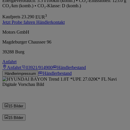
Energieverbrauch: 5.5 l/100km (komb.) • CO₂-Emissionen: 125.0 g
CO₂/km (komb.) • CO₂-Klasse: D (komb.)
3
Kaufpreis
23.290
EUR
Jetzt Probe fahren
Händlerkontakt
Motors GmbH
Magdeburger Chaussee 96
39288 Burg
Anfahrt
Anfahrt
03921/914900
Händlerbestand
Händlerbestand
Händlerimpressum
15 Bilder
15 Bilder