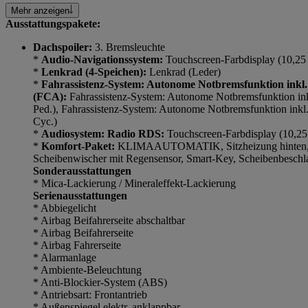
Mehr anzeigen
Ausstattungspakete:
Dachspoiler:
3. Bremsleuchte
*
Audio-Navigationssystem:
Touchscreen-Farbdisplay (10,25 
*
Lenkrad (4-Speichen):
Lenkrad (Leder)
*
Fahrassistenz-System: Autonome Notbremsfunktion inkl.
(FCA):
Fahrassistenz-System: Autonome Notbremsfunktion i
Ped.), Fahrassistenz-System: Autonome Notbremsfunktion ink
Cyc.)
*
Audiosystem: Radio RDS:
Touchscreen-Farbdisplay (10,25
*
Komfort-Paket:
KLIMAAUTOMATIK, Sitzheizung hinten, S
Scheibenwischer mit Regensensor, Smart-Key, Scheibenbesch
Sonderausstattungen
* Mica-Lackierung / Mineraleffekt-Lackierung
Serienausstattungen
* Abbiegelicht
* Airbag Beifahrerseite abschaltbar
* Airbag Beifahrerseite
* Airbag Fahrerseite
* Alarmanlage
* Ambiente-Beleuchtung
* Anti-Blockier-System (ABS)
* Antriebsart: Frontantrieb
* Außenspiegel elektr. anklappbar