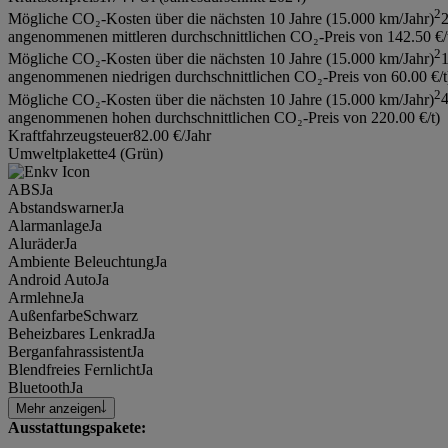
2
Mögliche CO₂-Kosten über die nächsten 10 Jahre (15.000 km/Jahr)
2
angenommenen mittleren durchschnittlichen CO₂-Preis von 142.50 €/
2
Mögliche CO₂-Kosten über die nächsten 10 Jahre (15.000 km/Jahr)
1
angenommenen niedrigen durchschnittlichen CO₂-Preis von 60.00 €/t
2
Mögliche CO₂-Kosten über die nächsten 10 Jahre (15.000 km/Jahr)
4
angenommenen hohen durchschnittlichen CO₂-Preis von 220.00 €/t)
Kraftfahrzeugsteuer
82.00 €/Jahr
Umweltplakette
4 (Grün)
ABS
Ja
Abstandswarner
Ja
Alarmanlage
Ja
Aluräder
Ja
Ambiente Beleuchtung
Ja
Android Auto
Ja
Armlehne
Ja
Außenfarbe
Schwarz
Beheizbares Lenkrad
Ja
Berganfahrassistent
Ja
Blendfreies Fernlicht
Ja
Bluetooth
Ja
Mehr anzeigen
Ausstattungspakete: