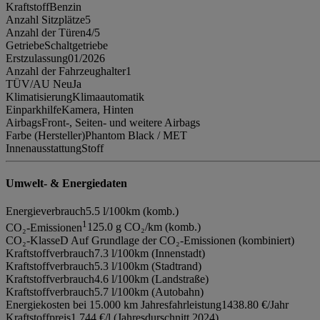
Kraftstoff
Benzin
Anzahl Sitzplätze
5
Anzahl der Türen
4/5
Getriebe
Schaltgetriebe
Erstzulassung
01/2026
Anzahl der Fahrzeughalter
1
TÜV/AU Neu
Ja
Klimatisierung
Klimaautomatik
Einparkhilfe
Kamera, Hinten
Airbags
Front-, Seiten- und weitere Airbags
Farbe (Hersteller)
Phantom Black / MET
Innenausstattung
Stoff
Umwelt- & Energiedaten
Energieverbrauch
5.5 l/100km (komb.)
1
CO₂-Emissionen
125.0 g CO₂/km (komb.)
CO₂-Klasse
D Auf Grundlage der CO₂-Emissionen (kombiniert)
Kraftstoffverbrauch
7.3 l/100km (Innenstadt)
Kraftstoffverbrauch
5.3 l/100km (Stadtrand)
Kraftstoffverbrauch
4.6 l/100km (Landstraße)
Kraftstoffverbrauch
5.7 l/100km (Autobahn)
Energiekosten bei 15.000 km Jahresfahrleistung
1438.80 €/Jahr
Kraftstoffpreis
1.744 €/l (Jahresdurschnitt 2024)