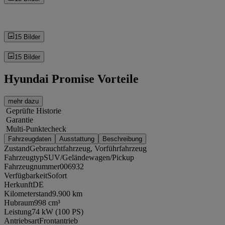
15 Bilder
15 Bilder
Hyundai Promise Vorteile
mehr dazu
Geprüfte Historie
Garantie
Multi-Punktecheck
Fahrzeugdaten
Ausstattung
Beschreibung
Zustand
Gebrauchtfahrzeug, Vorführfahrzeug
Fahrzeugtyp
SUV/Geländewagen/Pickup
Fahrzeugnummer
006932
Verfügbarkeit
Sofort
Herkunft
DE
Kilometerstand
9.900 km
Hubraum
998 cm³
Leistung
74 kW (100 PS)
Antriebsart
Frontantrieb