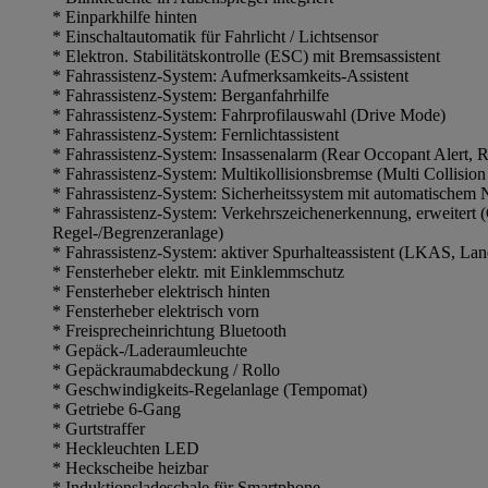
* Einparkhilfe hinten
* Einschaltautomatik für Fahrlicht / Lichtsensor
* Elektron. Stabilitätskontrolle (ESC) mit Bremsassistent
* Fahrassistenz-System: Aufmerksamkeits-Assistent
* Fahrassistenz-System: Berganfahrhilfe
* Fahrassistenz-System: Fahrprofilauswahl (Drive Mode)
* Fahrassistenz-System: Fernlichtassistent
* Fahrassistenz-System: Insassenalarm (Rear Occopant Alert,
* Fahrassistenz-System: Multikollisionsbremse (Multi Collision
* Fahrassistenz-System: Sicherheitssystem mit automatische
* Fahrassistenz-System: Verkehrszeichenerkennung, erweitert 
Regel-/Begrenzeranlage)
* Fahrassistenz-System: aktiver Spurhalteassistent (LKAS, La
* Fensterheber elektr. mit Einklemmschutz
* Fensterheber elektrisch hinten
* Fensterheber elektrisch vorn
* Freisprecheinrichtung Bluetooth
* Gepäck-/Laderaumleuchte
* Gepäckraumabdeckung / Rollo
* Geschwindigkeits-Regelanlage (Tempomat)
* Getriebe 6-Gang
* Gurtstraffer
* Heckleuchten LED
* Heckscheibe heizbar
* Induktionsladeschale für Smartphone