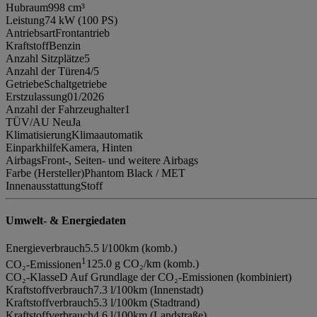
Hubraum
998 cm³
Leistung
74 kW (100 PS)
Antriebsart
Frontantrieb
Kraftstoff
Benzin
Anzahl Sitzplätze
5
Anzahl der Türen
4/5
Getriebe
Schaltgetriebe
Erstzulassung
01/2026
Anzahl der Fahrzeughalter
1
TÜV/AU Neu
Ja
Klimatisierung
Klimaautomatik
Einparkhilfe
Kamera, Hinten
Airbags
Front-, Seiten- und weitere Airbags
Farbe (Hersteller)
Phantom Black / MET
Innenausstattung
Stoff
Umwelt- & Energiedaten
Energieverbrauch
5.5 l/100km (komb.)
1
CO₂-Emissionen
125.0 g CO₂/km (komb.)
CO₂-Klasse
D Auf Grundlage der CO₂-Emissionen (kombiniert)
Kraftstoffverbrauch
7.3 l/100km (Innenstadt)
Kraftstoffverbrauch
5.3 l/100km (Stadtrand)
Kraftstoffverbrauch
4.6 l/100km (Landstraße)