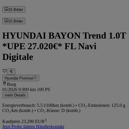
15 Bilder
15 Bilder
HYUNDAI BAYON Trend 1.0T
*UPE 27.020€* FL Navi
Digitale
Hyundai Promise
Burg
01/2026
9.900 km
100 PS
mehr Details
Energieverbrauch: 5.5 l/100km (komb.) • CO₂-Emissionen: 125.0 g
CO₂/km (komb.) • CO₂-Klasse: D (komb.)
3
Kaufpreis
23.290
EUR
Jetzt Probe fahren
Händlerkontakt