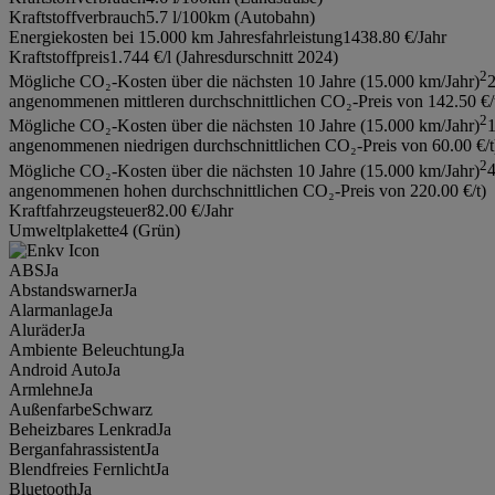
Kraftstoffverbrauch
5.7 l/100km (Autobahn)
Energiekosten bei 15.000 km Jahresfahrleistung
1438.80 €/Jahr
Kraftstoffpreis
1.744 €/l (Jahresdurschnitt 2024)
2
Mögliche CO₂-Kosten über die nächsten 10 Jahre (15.000 km/Jahr)
2
angenommenen mittleren durchschnittlichen CO₂-Preis von 142.50 €/
2
Mögliche CO₂-Kosten über die nächsten 10 Jahre (15.000 km/Jahr)
1
angenommenen niedrigen durchschnittlichen CO₂-Preis von 60.00 €/t
2
Mögliche CO₂-Kosten über die nächsten 10 Jahre (15.000 km/Jahr)
4
angenommenen hohen durchschnittlichen CO₂-Preis von 220.00 €/t)
Kraftfahrzeugsteuer
82.00 €/Jahr
Umweltplakette
4 (Grün)
ABS
Ja
Abstandswarner
Ja
Alarmanlage
Ja
Aluräder
Ja
Ambiente Beleuchtung
Ja
Android Auto
Ja
Armlehne
Ja
Außenfarbe
Schwarz
Beheizbares Lenkrad
Ja
Berganfahrassistent
Ja
Blendfreies Fernlicht
Ja
Bluetooth
Ja