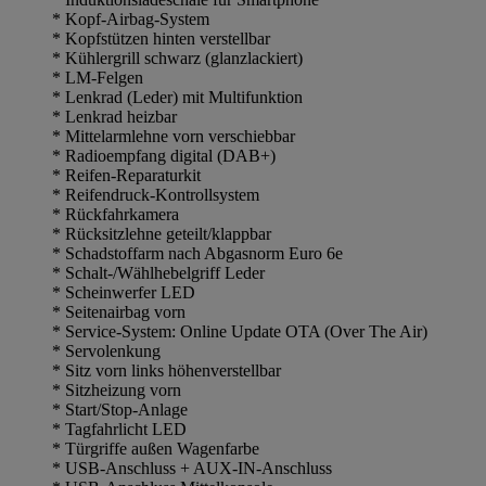
* Kopf-Airbag-System
* Kopfstützen hinten verstellbar
* Kühlergrill schwarz (glanzlackiert)
* LM-Felgen
* Lenkrad (Leder) mit Multifunktion
* Lenkrad heizbar
* Mittelarmlehne vorn verschiebbar
* Radioempfang digital (DAB+)
* Reifen-Reparaturkit
* Reifendruck-Kontrollsystem
* Rückfahrkamera
* Rücksitzlehne geteilt/klappbar
* Schadstoffarm nach Abgasnorm Euro 6e
* Schalt-/Wählhebelgriff Leder
* Scheinwerfer LED
* Seitenairbag vorn
* Service-System: Online Update OTA (Over The Air)
* Servolenkung
* Sitz vorn links höhenverstellbar
* Sitzheizung vorn
* Start/Stop-Anlage
* Tagfahrlicht LED
* Türgriffe außen Wagenfarbe
* USB-Anschluss + AUX-IN-Anschluss