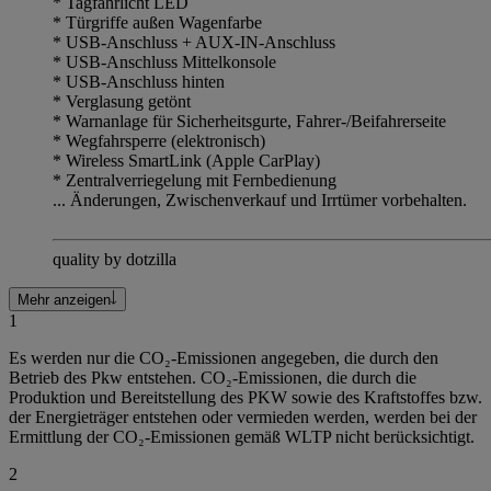
* Tagfahrlicht LED
* Türgriffe außen Wagenfarbe
* USB-Anschluss + AUX-IN-Anschluss
* USB-Anschluss Mittelkonsole
* USB-Anschluss hinten
* Verglasung getönt
* Warnanlage für Sicherheitsgurte, Fahrer-/Beifahrerseite
* Wegfahrsperre (elektronisch)
* Wireless SmartLink (Apple CarPlay)
* Zentralverriegelung mit Fernbedienung
... Änderungen, Zwischenverkauf und Irrtümer vorbehalten.
quality by dotzilla
Mehr anzeigen
1
Es werden nur die CO₂-Emissionen angegeben, die durch den
Betrieb des Pkw entstehen. CO₂-Emissionen, die durch die
Produktion und Bereitstellung des PKW sowie des Kraftstoffes bzw.
der Energieträger entstehen oder vermieden werden, werden bei der
Ermittlung der CO₂-Emissionen gemäß WLTP nicht berücksichtigt.
2