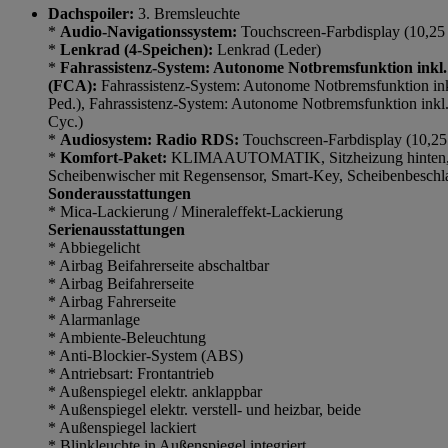
Dachspoiler:
3. Bremsleuchte
*
Audio-Navigationssystem:
Touchscreen-Farbdisplay (10,25 
*
Lenkrad (4-Speichen):
Lenkrad (Leder)
*
Fahrassistenz-System: Autonome Notbremsfunktion inkl.
(FCA):
Fahrassistenz-System: Autonome Notbremsfunktion i
Ped.), Fahrassistenz-System: Autonome Notbremsfunktion ink
Cyc.)
*
Audiosystem: Radio RDS:
Touchscreen-Farbdisplay (10,25
*
Komfort-Paket:
KLIMAAUTOMATIK, Sitzheizung hinten, S
Scheibenwischer mit Regensensor, Smart-Key, Scheibenbesch
Sonderausstattungen
* Mica-Lackierung / Mineraleffekt-Lackierung
Serienausstattungen
* Abbiegelicht
* Airbag Beifahrerseite abschaltbar
* Airbag Beifahrerseite
* Airbag Fahrerseite
* Alarmanlage
* Ambiente-Beleuchtung
* Anti-Blockier-System (ABS)
* Antriebsart: Frontantrieb
* Außenspiegel elektr. anklappbar
* Außenspiegel elektr. verstell- und heizbar, beide
* Außenspiegel lackiert
* Blinkleuchte in Außenspiegel integriert