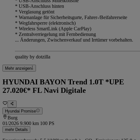
* USB-Anschluss Mittelkonsole
* USB-Anschluss hinten
* Verglasung getönt
* Warnanlage für Sicherheitsgurte, Fahrer-/Beifahrerseite
* Wegfahrsperre (elektronisch)
* Wireless SmartLink (Apple CarPlay)
* Zentralverriegelung mit Fernbedienung
... Änderungen, Zwischenverkauf und Irrtümer vorbehalten.
quality by dotzilla
Mehr anzeigen
HYUNDAI BAYON Trend 1.0T *UPE
27.020€* FL Navi Digitale
Hyundai Promise
Burg
01/2026
9.900 km
100 PS
mehr Details