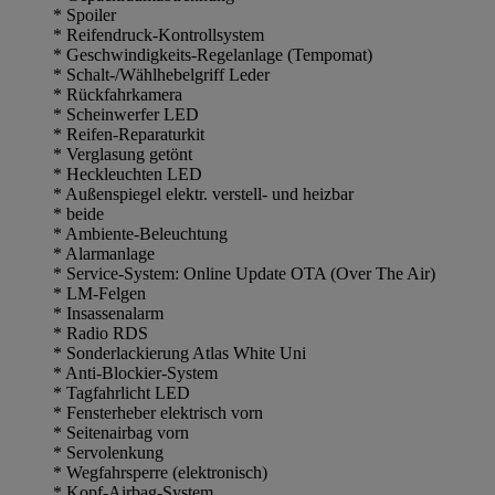
* Spoiler
* Reifendruck-Kontrollsystem
* Geschwindigkeits-Regelanlage (Tempomat)
* Schalt-/Wählhebelgriff Leder
* Rückfahrkamera
* Scheinwerfer LED
* Reifen-Reparaturkit
* Verglasung getönt
* Heckleuchten LED
* Außenspiegel elektr. verstell- und heizbar
* beide
* Ambiente-Beleuchtung
* Alarmanlage
* Service-System: Online Update OTA (Over The Air)
* LM-Felgen
* Insassenalarm
* Radio RDS
* Sonderlackierung Atlas White Uni
* Anti-Blockier-System
* Tagfahrlicht LED
* Fensterheber elektrisch vorn
* Seitenairbag vorn
* Servolenkung
* Wegfahrsperre (elektronisch)
* Kopf-Airbag-System