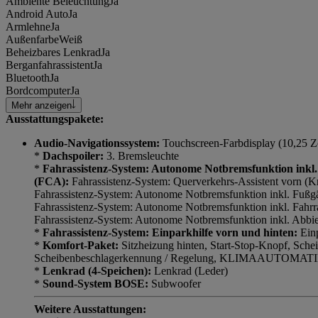
Ambiente Beleuchtung
Ja
Android Auto
Ja
Armlehne
Ja
Außenfarbe
Weiß
Beheizbares Lenkrad
Ja
Berganfahrassistent
Ja
Bluetooth
Ja
Bordcomputer
Ja
Mehr anzeigen
Ausstattungspakete:
Audio-Navigationssystem:
Touchscreen-Farbdisplay (10,25 Zo
*
Dachspoiler:
3. Bremsleuchte
*
Fahrassistenz-System: Autonome Notbremsfunktion inkl.
(FCA):
Fahrassistenz-System: Querverkehrs-Assistent vorn (K
Fahrassistenz-System: Autonome Notbremsfunktion inkl. Fuß
Fahrassistenz-System: Autonome Notbremsfunktion inkl. Fahr
Fahrassistenz-System: Autonome Notbremsfunktion inkl. Abbi
*
Fahrassistenz-System: Einparkhilfe vorn und hinten:
Einp
*
Komfort-Paket:
Sitzheizung hinten, Start-Stop-Knopf, Sche
Scheibenbeschlagerkennung / Regelung, KLIMAAUTOMATI
*
Lenkrad (4-Speichen):
Lenkrad (Leder)
*
Sound-System BOSE:
Subwoofer
Weitere Ausstattungen: