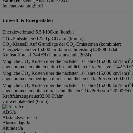
Farbe (Hersteller)
Atlas White / SOL
Innenausstattung
Stoff
Umwelt- & Energiedaten
Energieverbrauch
5.5 l/100km (komb.)
1
CO₂-Emissionen
125.0 g CO₂/km (komb.)
CO₂-Klasse
D Auf Grundlage der CO₂-Emissionen (kombiniert)
Energiekosten bei 15.000 km Jahresfahrleistung
1438.80 €/Jahr
Kraftstoffpreis
1.744 €/l (Jahresdurschnitt 2024)
2
Mögliche CO₂-Kosten über die nächsten 10 Jahre (15.000 km/Jahr)
2
angenommenen mittleren durchschnittlichen CO₂-Preis von 142.50 €/
2
Mögliche CO₂-Kosten über die nächsten 10 Jahre (15.000 km/Jahr)
1
angenommenen niedrigen durchschnittlichen CO₂-Preis von 60.00 €/t
2
Mögliche CO₂-Kosten über die nächsten 10 Jahre (15.000 km/Jahr)
4
angenommenen hohen durchschnittlichen CO₂-Preis von 220.00 €/t)
Kraftfahrzeugsteuer
82.00 €/Jahr
Umweltplakette
4 (Grün)
ABS
Ja
Abstandswarner
Ja
Alarmanlage
Ja
Aluräder
Ja