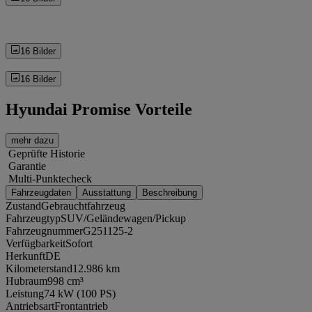
16 Bilder
16 Bilder
Hyundai Promise Vorteile
mehr dazu
Geprüfte Historie
Garantie
Multi-Punktecheck
Fahrzeugdaten
Ausstattung
Beschreibung
Zustand
Gebrauchtfahrzeug
Fahrzeugtyp
SUV/Geländewagen/Pickup
Fahrzeugnummer
G251125-2
Verfügbarkeit
Sofort
Herkunft
DE
Kilometerstand
12.986 km
Hubraum
998 cm³
Leistung
74 kW (100 PS)
Antriebsart
Frontantrieb