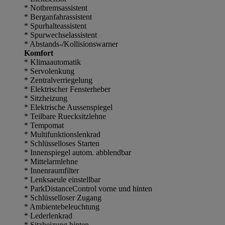
* Notbremsassistent
* Berganfahrassistent
* Spurhalteassistent
* Spurwechselassistent
* Abstands-/Kollisionswarner
Komfort
* Klimaautomatik
* Servolenkung
* Zentralverriegelung
* Elektrischer Fensterheber
* Sitzheizung
* Elektrische Aussenspiegel
* Teilbare Ruecksitzlehne
* Tempomat
* Multifunktionslenkrad
* Schlüsselloses Starten
* Innenspiegel autom. abblendbar
* Mittelarmlehne
* Innenraumfilter
* Lenksaeule einstellbar
* ParkDistanceControl vorne und hinten
* Schlüsselloser Zugang
* Ambientebeleuchtung
* Lederlenkrad
* Sitzheizung hinten