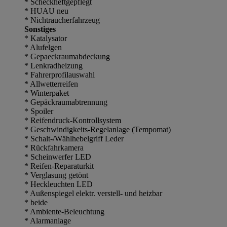
* Scheckheftgepflegt
* HUAU neu
* Nichtraucherfahrzeug
Sonstiges
* Katalysator
* Alufelgen
* Gepaeckraumabdeckung
* Lenkradheizung
* Fahrerprofilauswahl
* Allwetterreifen
* Winterpaket
* Gepäckraumabtrennung
* Spoiler
* Reifendruck-Kontrollsystem
* Geschwindigkeits-Regelanlage (Tempomat)
* Schalt-/Wählhebelgriff Leder
* Rückfahrkamera
* Scheinwerfer LED
* Reifen-Reparaturkit
* Verglasung getönt
* Heckleuchten LED
* Außenspiegel elektr. verstell- und heizbar
* beide
* Ambiente-Beleuchtung
* Alarmanlage