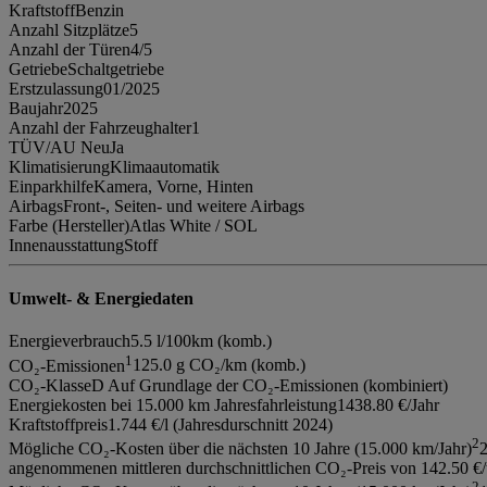
Kraftstoff
Benzin
Anzahl Sitzplätze
5
Anzahl der Türen
4/5
Getriebe
Schaltgetriebe
Erstzulassung
01/2025
Baujahr
2025
Anzahl der Fahrzeughalter
1
TÜV/AU Neu
Ja
Klimatisierung
Klimaautomatik
Einparkhilfe
Kamera, Vorne, Hinten
Airbags
Front-, Seiten- und weitere Airbags
Farbe (Hersteller)
Atlas White / SOL
Innenausstattung
Stoff
Umwelt- & Energiedaten
Energieverbrauch
5.5 l/100km (komb.)
1
CO₂-Emissionen
125.0 g CO₂/km (komb.)
CO₂-Klasse
D Auf Grundlage der CO₂-Emissionen (kombiniert)
Energiekosten bei 15.000 km Jahresfahrleistung
1438.80 €/Jahr
Kraftstoffpreis
1.744 €/l (Jahresdurschnitt 2024)
2
Mögliche CO₂-Kosten über die nächsten 10 Jahre (15.000 km/Jahr)
2
angenommenen mittleren durchschnittlichen CO₂-Preis von 142.50 €/
2