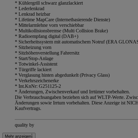
* Kühlergrill schwarz glanzlackiert
* Lederlenkrad
* Lenkrad heizbar
* Lifetime MapCare (Internetbasierende Dienste)
* Mittelarmlehne vorn verschiebbar
* Multikollisionsbremse (Multi Collision Brake)
* Radioempfang digital (DAB+)
* Sicherheitssystem mit automatischem Notruf (ERA GLONASS
* Sitzheizung vorn
* Sitzhöhenverstellung Fahrersitz
* Start/Stop-Anlage
* Totwinkel-Assistent
* Türgriffe lackiert
* Verglasung hinten abgedunkelt (Privacy Glass)
* Verkehrszeichenerke
* Int.KnNr: G251125-2
* Änderungen, Zwischenverkauf und Irrtümer vorbehalten.
Die Verbrauchsangaben beziehen sich auf WLTP-Werte. Zwische
Änderungen sowie Irrtum vorbehalten. Diese Anzeige ist NICH
Kaufvertrags.
quality by
Mehr anzeigen