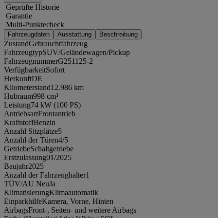
Geprüfte Historie
Garantie
Multi-Punktecheck
Fahrzeugdaten
Ausstattung
Beschreibung
Zustand
Gebrauchtfahrzeug
Fahrzeugtyp
SUV/Geländewagen/Pickup
Fahrzeugnummer
G251125-2
Verfügbarkeit
Sofort
Herkunft
DE
Kilometerstand
12.986 km
Hubraum
998 cm³
Leistung
74 kW (100 PS)
Antriebsart
Frontantrieb
Kraftstoff
Benzin
Anzahl Sitzplätze
5
Anzahl der Türen
4/5
Getriebe
Schaltgetriebe
Erstzulassung
01/2025
Baujahr
2025
Anzahl der Fahrzeughalter
1
TÜV/AU Neu
Ja
Klimatisierung
Klimaautomatik
Einparkhilfe
Kamera, Vorne, Hinten
Airbags
Front-, Seiten- und weitere Airbags