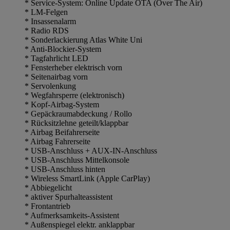
* Service-System: Online Update OTA (Over The Air)
* LM-Felgen
* Insassenalarm
* Radio RDS
* Sonderlackierung Atlas White Uni
* Anti-Blockier-System
* Tagfahrlicht LED
* Fensterheber elektrisch vorn
* Seitenairbag vorn
* Servolenkung
* Wegfahrsperre (elektronisch)
* Kopf-Airbag-System
* Gepäckraumabdeckung / Rollo
* Rücksitzlehne geteilt/klappbar
* Airbag Beifahrerseite
* Airbag Fahrerseite
* USB-Anschluss + AUX-IN-Anschluss
* USB-Anschluss Mittelkonsole
* USB-Anschluss hinten
* Wireless SmartLink (Apple CarPlay)
* Abbiegelicht
* aktiver Spurhalteassistent
* Frontantrieb
* Aufmerksamkeits-Assistent
* Außenspiegel elektr. anklappbar