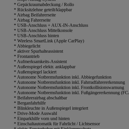
* Gepäckraumabdeckung / Rollo
* Rücksitzlehne geteilt/klappbar
* Airbag Beifahrerseite
* Airbag Fahrerseite
* USB-Anschluss + AUX-IN-Anschluss
* USB-Anschluss Mittelkonsole
* USB-Anschluss hinten
* Wireless SmartLink (Apple CarPlay)
* Abbiegelicht
* aktiver Spurhalteassistent
* Frontantrieb
* Aufmerksamkeits-Assistent
* Außenspiegel elektr. anklappbar
* Außenspiegel lackiert
* Autonome Notbremsfunktion inkl. Abbiegefunktion
* Autonome Notbremsfunktion inkl. Fahrradfahrererkennung
* Autonome Notbremsfunktion inkl. Frontkollisionswarnung
* Autonome Notbremsfunktion inkl. Fußgängererkennung (FC
* Beifahrerairbag abschaltbar
* Berganfahrhilfe
* Blinkleuchte in Außenspiegel integriert
* Drive-Mode Auswahl
* Einparkhilfe vorn und hinten
* Einschaltautomatik für Fahrlicht / Lichtsensor
* elektr. Fensterheber mit Einklemmschutz