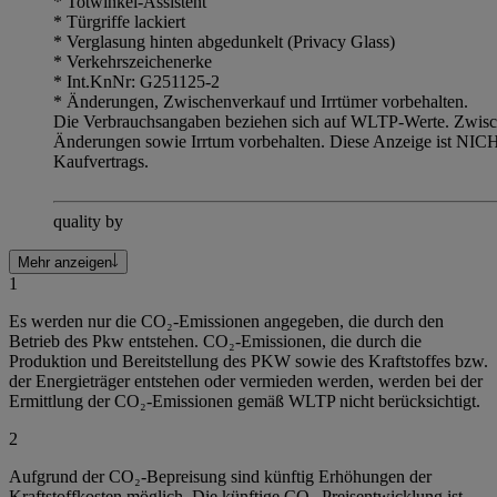
* Totwinkel-Assistent
* Türgriffe lackiert
* Verglasung hinten abgedunkelt (Privacy Glass)
* Verkehrszeichenerke
* Int.KnNr: G251125-2
* Änderungen, Zwischenverkauf und Irrtümer vorbehalten.
Die Verbrauchsangaben beziehen sich auf WLTP-Werte. Zwische
Änderungen sowie Irrtum vorbehalten. Diese Anzeige ist NICH
Kaufvertrags.
quality by
Mehr anzeigen
1
Es werden nur die CO₂-Emissionen angegeben, die durch den
Betrieb des Pkw entstehen. CO₂-Emissionen, die durch die
Produktion und Bereitstellung des PKW sowie des Kraftstoffes bzw.
der Energieträger entstehen oder vermieden werden, werden bei der
Ermittlung der CO₂-Emissionen gemäß WLTP nicht berücksichtigt.
2
Aufgrund der CO₂-Bepreisung sind künftig Erhöhungen der
Kraftstoffkosten möglich. Die künftige CO₂-Preisentwicklung ist