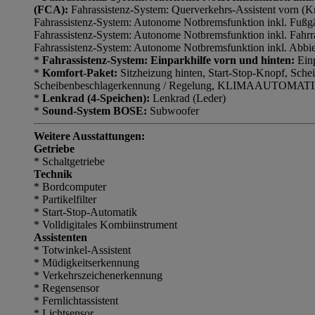
(FCA):
Fahrassistenz-System: Querverkehrs-Assistent vorn (K
Fahrassistenz-System: Autonome Notbremsfunktion inkl. Fuß
Fahrassistenz-System: Autonome Notbremsfunktion inkl. Fahr
Fahrassistenz-System: Autonome Notbremsfunktion inkl. Abbi
*
Fahrassistenz-System: Einparkhilfe vorn und hinten:
Einp
*
Komfort-Paket:
Sitzheizung hinten, Start-Stop-Knopf, Sche
Scheibenbeschlagerkennung / Regelung, KLIMAAUTOMATI
*
Lenkrad (4-Speichen):
Lenkrad (Leder)
*
Sound-System BOSE:
Subwoofer
Weitere Ausstattungen:
Getriebe
* Schaltgetriebe
Technik
* Bordcomputer
* Partikelfilter
* Start-Stop-Automatik
* Volldigitales Kombiinstrument
Assistenten
* Totwinkel-Assistent
* Müdigkeitserkennung
* Verkehrszeichenerkennung
* Regensensor
* Fernlichtassistent
* Lichtsensor