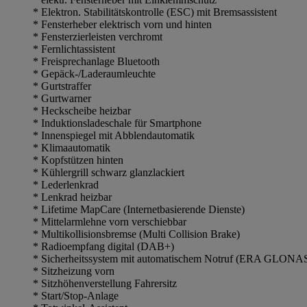
* Elektron. Stabilitätskontrolle (ESC) mit Bremsassistent
* Fensterheber elektrisch vorn und hinten
* Fensterzierleisten verchromt
* Fernlichtassistent
* Freisprechanlage Bluetooth
* Gepäck-/Laderaumleuchte
* Gurtstraffer
* Gurtwarner
* Heckscheibe heizbar
* Induktionsladeschale für Smartphone
* Innenspiegel mit Abblendautomatik
* Klimaautomatik
* Kopfstützen hinten
* Kühlergrill schwarz glanzlackiert
* Lederlenkrad
* Lenkrad heizbar
* Lifetime MapCare (Internetbasierende Dienste)
* Mittelarmlehne vorn verschiebbar
* Multikollisionsbremse (Multi Collision Brake)
* Radioempfang digital (DAB+)
* Sicherheitssystem mit automatischem Notruf (ERA GLONASS
* Sitzheizung vorn
* Sitzhöhenverstellung Fahrersitz
* Start/Stop-Anlage