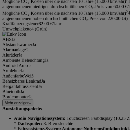
Mögliche CO₂-Kosten über die nächsten 10 Jahre (15.000 km/Jahr)
1
angenommenen niedrigen durchschnittlichen CO₂-Preis von 60.00 €/t
2
Mögliche CO₂-Kosten über die nächsten 10 Jahre (15.000 km/Jahr)
4
angenommenen hohen durchschnittlichen CO₂-Preis von 220.00 €/t)
Kraftfahrzeugsteuer
82.00 €/Jahr
Umweltplakette
4 (Grün)
ABS
Ja
Abstandswarner
Ja
Alarmanlage
Ja
Aluräder
Ja
Ambiente Beleuchtung
Ja
Android Auto
Ja
Armlehne
Ja
Außenfarbe
Weiß
Beheizbares Lenkrad
Ja
Berganfahrassistent
Ja
Bluetooth
Ja
Bordcomputer
Ja
Mehr anzeigen
Ausstattungspakete:
Audio-Navigationssystem:
Touchscreen-Farbdisplay (10,25 Zo
*
Dachspoiler:
3. Bremsleuchte
*
Fahrassistenz-System: Autonome Notbremsfunktion inkl.