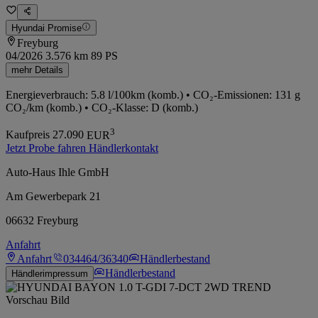
Hyundai Promise
Freyburg
04/2026
3.576 km
89 PS
mehr Details
Energieverbrauch: 5.8 l/100km (komb.) • CO₂-Emissionen: 131 g
CO₂/km (komb.) • CO₂-Klasse: D (komb.)
3
Kaufpreis
27.090
EUR
Jetzt Probe fahren
Händlerkontakt
Auto-Haus Ihle GmbH
Am Gewerbepark 21
06632 Freyburg
Anfahrt
Anfahrt
034464/36340
Händlerbestand
Händlerbestand
Händlerimpressum