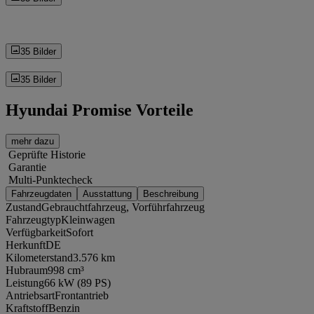
35 Bilder
35 Bilder
Hyundai Promise Vorteile
mehr dazu
Geprüfte Historie
Garantie
Multi-Punktecheck
Fahrzeugdaten
Ausstattung
Beschreibung
Zustand
Gebrauchtfahrzeug, Vorführfahrzeug
Fahrzeugtyp
Kleinwagen
Verfügbarkeit
Sofort
Herkunft
DE
Kilometerstand
3.576 km
Hubraum
998 cm³
Leistung
66 kW (89 PS)
Antriebsart
Frontantrieb
Kraftstoff
Benzin