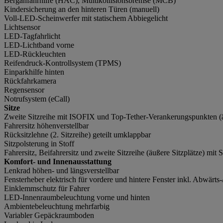
Berganfahrhilfe (HAC), Multikollisionsbremse (MCB)
Kindersicherung an den hinteren Türen (manuell)
Voll-LED-Scheinwerfer mit statischem Abbiegelicht
Lichtsensor
LED-Tagfahrlicht
LED-Lichtband vorne
LED-Rückleuchten
Reifendruck-Kontrollsystem (TPMS)
Einparkhilfe hinten
Rückfahrkamera
Regensensor
Notrufsystem (eCall)
Sitze
Zweite Sitzreihe mit ISOFIX und Top-Tether-Verankerungspunkten (ä
Fahrersitz höhenverstellbar
Rücksitzlehne (2. Sitzreihe) geteilt umklappbar
Sitzpolsterung in Stoff
Fahrersitz, Beifahrersitz und zweite Sitzreihe (äußere Sitzplätze) mit 
Komfort- und Innenausstattung
Lenkrad höhen- und längsverstellbar
Fensterheber elektrisch für vordere und hintere Fenster inkl. Abwärt
Einklemmschutz für Fahrer
LED-Innenraumbeleuchtung vorne und hinten
Ambientebeleuchtung mehrfarbig
Variabler Gepäckraumboden