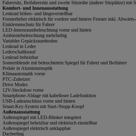
Fahrersitz, Beifahrersitz und zweite Sitzreihe (äußere Sitzplätze) mit 
Komfort- und Innenausstattung
Lenkrad höhen- und längsverstellbar
Fensterheber elektrisch für vordere und hintere Fenster inkl. Abwärt
Einklemmschutz für Fahrer
LED-Innenraumbeleuchtung vorne und hinten
Ambientebeleuchtung mehrfarbig
Variabler Gepäckraumboden
Lenkrad in Leder
Lederschaltknauf
Lenkrad beheizbar
Sonnenblende mit beleuchtetem Spiegel für Fahrer und Beifahrer
Pedale in Aluminiumoptik
Klimaautomatik vorne
PTC-Zuheizer
Drive Modes
12V-Steckdose vorne
Smartphone-Ablage mit kabelloser Ladefunktion
USB-Ladeanschluss vorne und hinten
Smart-Key-System mit Start-/Stopp-Knopf
Außenausstattung
Außenspiegel mit LED-Blinker integriert
Außenspiegel beheizbar und elektrisch einstellbar
Außenspiegel elektrisch anklappbar
Dachreling