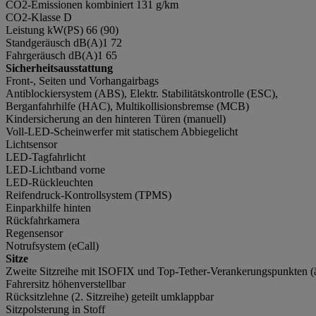
CO2-Emissionen kombiniert 131 g/km
CO2-Klasse D
Leistung kW(PS) 66 (90)
Standgeräusch dB(A)1 72
Fahrgeräusch dB(A)1 65
Sicherheitsausstattung
Front-, Seiten und Vorhangairbags
Antiblockiersystem (ABS), Elektr. Stabilitätskontrolle (ESC),
Berganfahrhilfe (HAC), Multikollisionsbremse (MCB)
Kindersicherung an den hinteren Türen (manuell)
Voll-LED-Scheinwerfer mit statischem Abbiegelicht
Lichtsensor
LED-Tagfahrlicht
LED-Lichtband vorne
LED-Rückleuchten
Reifendruck-Kontrollsystem (TPMS)
Einparkhilfe hinten
Rückfahrkamera
Regensensor
Notrufsystem (eCall)
Sitze
Zweite Sitzreihe mit ISOFIX und Top-Tether-Verankerungspunkten (ä
Fahrersitz höhenverstellbar
Rücksitzlehne (2. Sitzreihe) geteilt umklappbar
Sitzpolsterung in Stoff