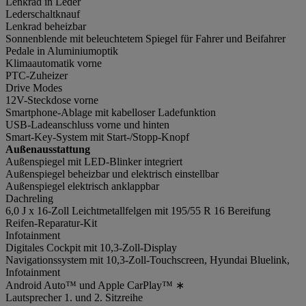
Lenkrad in Leder
Lederschaltknauf
Lenkrad beheizbar
Sonnenblende mit beleuchtetem Spiegel für Fahrer und Beifahrer
Pedale in Aluminiumoptik
Klimaautomatik vorne
PTC-Zuheizer
Drive Modes
12V-Steckdose vorne
Smartphone-Ablage mit kabelloser Ladefunktion
USB-Ladeanschluss vorne und hinten
Smart-Key-System mit Start-/Stopp-Knopf
Außenausstattung
Außenspiegel mit LED-Blinker integriert
Außenspiegel beheizbar und elektrisch einstellbar
Außenspiegel elektrisch anklappbar
Dachreling
6,0 J x 16-Zoll Leichtmetallfelgen mit 195/55 R 16 Bereifung
Reifen-Reparatur-Kit
Infotainment
Digitales Cockpit mit 10,3-Zoll-Display
Navigationssystem mit 10,3-Zoll-Touchscreen, Hyundai Bluelink,
Infotainment
Android Auto™ und Apple CarPlay™ ∗
Lautsprecher 1. und 2. Sitzreihe