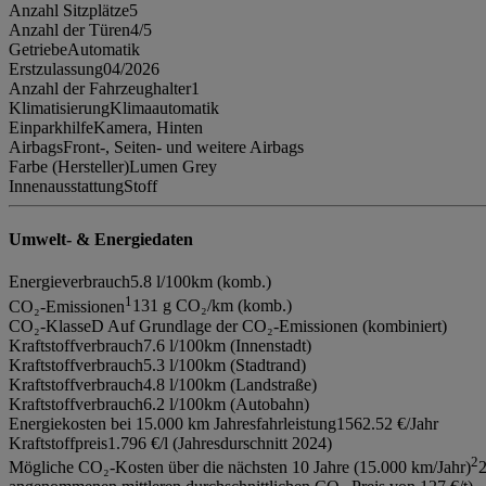
Anzahl Sitzplätze
5
Anzahl der Türen
4/5
Getriebe
Automatik
Erstzulassung
04/2026
Anzahl der Fahrzeughalter
1
Klimatisierung
Klimaautomatik
Einparkhilfe
Kamera, Hinten
Airbags
Front-, Seiten- und weitere Airbags
Farbe (Hersteller)
Lumen Grey
Innenausstattung
Stoff
Umwelt- & Energiedaten
Energieverbrauch
5.8 l/100km (komb.)
1
CO₂-Emissionen
131 g CO₂/km (komb.)
CO₂-Klasse
D Auf Grundlage der CO₂-Emissionen (kombiniert)
Kraftstoffverbrauch
7.6 l/100km (Innenstadt)
Kraftstoffverbrauch
5.3 l/100km (Stadtrand)
Kraftstoffverbrauch
4.8 l/100km (Landstraße)
Kraftstoffverbrauch
6.2 l/100km (Autobahn)
Energiekosten bei 15.000 km Jahresfahrleistung
1562.52 €/Jahr
Kraftstoffpreis
1.796 €/l (Jahresdurschnitt 2024)
2
Mögliche CO₂-Kosten über die nächsten 10 Jahre (15.000 km/Jahr)
2