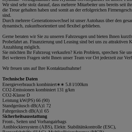
Wir sind sehr stolz darauf, dass mehrere Mitarbeiter uns bereits seit i
die Treue gehalten haben und somit an der erfolgreichen Firmengeschic
sind.
Durch mehrere Generationswechsel ist unser Autohaus über den ges
dynamisch, zukunftsorientiert und flexibel geblieben.
Gerne beraten wir Sie zu unseren Fahrzeugen und bieten Ihnen kurzfri
Probefahrt an. Finanzierung und Leasing sind bei uns zu attraktiven
Anzahlung möglich.
Sie möchten Ihr Fahrzeug verkaufen? Kein Problem, sprechen Sie uns
Bei weiteren Fragen steht Ihnen unser Team vor Ort jederzeit zur Ver
Wir freuen uns auf Ihre Kontaktaufnahme!
Technische Daten
Energieverbrauch kombiniert∗∗ 5.8 l/100km
CO2-Emissionen kombiniert 131 g/km
CO2-Klasse D
Leistung kW(PS) 66 (90)
Standgeräusch dB(A)1 72
Fahrgeräusch dB(A)1 65
Sicherheitsausstattung
Front-, Seiten und Vorhangairbags
Antiblockiersystem (ABS), Elektr. Stabilitätskontrolle (ESC),