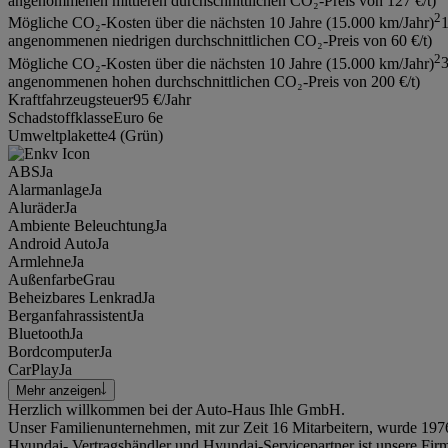
angenommenen mittleren durchschnittlichen CO₂-Preis von 127 €/t)
2
Mögliche CO₂-Kosten über die nächsten 10 Jahre (15.000 km/Jahr)
1
angenommenen niedrigen durchschnittlichen CO₂-Preis von 60 €/t)
2
Mögliche CO₂-Kosten über die nächsten 10 Jahre (15.000 km/Jahr)
3
angenommenen hohen durchschnittlichen CO₂-Preis von 200 €/t)
Kraftfahrzeugsteuer
95 €/Jahr
Schadstoffklasse
Euro 6e
Umweltplakette
4 (Grün)
ABS
Ja
Alarmanlage
Ja
Aluräder
Ja
Ambiente Beleuchtung
Ja
Android Auto
Ja
Armlehne
Ja
Außenfarbe
Grau
Beheizbares Lenkrad
Ja
Berganfahrassistent
Ja
Bluetooth
Ja
Bordcomputer
Ja
CarPlay
Ja
Mehr anzeigen
Herzlich willkommen bei der Auto-Haus Ihle GmbH.
Unser Familienunternehmen, mit zur Zeit 16 Mitarbeitern, wurde 197
Hyundai- Vertragshändler und Hyundai-Servicepartner ist unsere Firm