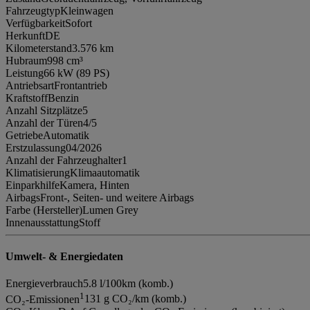
Fahrzeugtyp
Kleinwagen
Verfügbarkeit
Sofort
Herkunft
DE
Kilometerstand
3.576 km
Hubraum
998 cm³
Leistung
66 kW (89 PS)
Antriebsart
Frontantrieb
Kraftstoff
Benzin
Anzahl Sitzplätze
5
Anzahl der Türen
4/5
Getriebe
Automatik
Erstzulassung
04/2026
Anzahl der Fahrzeughalter
1
Klimatisierung
Klimaautomatik
Einparkhilfe
Kamera, Hinten
Airbags
Front-, Seiten- und weitere Airbags
Farbe (Hersteller)
Lumen Grey
Innenausstattung
Stoff
Umwelt- & Energiedaten
Energieverbrauch
5.8 l/100km (komb.)
1
CO₂-Emissionen
131 g CO₂/km (komb.)