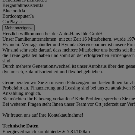
Berganfahrassistent
Ja
Bluetooth
Ja
Bordcomputer
Ja
CarPlay
Ja
Mehr anzeigen
Herzlich willkommen bei der Auto-Haus Ihle GmbH.
Unser Familienunternehmen, mit zur Zeit 16 Mitarbeitern, wurde 197
Hyundai- Vertragshändler und Hyundai-Servicepartner ist unsere Firm
Wir sind sehr stolz darauf, dass mehrere Mitarbeiter uns bereits seit i
die Treue gehalten haben und somit an der erfolgreichen Firmengeschic
sind.
Durch mehrere Generationswechsel ist unser Autohaus über den ges
dynamisch, zukunftsorientiert und flexibel geblieben.
Gerne beraten wir Sie zu unseren Fahrzeugen und bieten Ihnen kurzfri
Probefahrt an. Finanzierung und Leasing sind bei uns zu attraktiven
Anzahlung möglich.
Sie möchten Ihr Fahrzeug verkaufen? Kein Problem, sprechen Sie uns
Bei weiteren Fragen steht Ihnen unser Team vor Ort jederzeit zur Ver
Wir freuen uns auf Ihre Kontaktaufnahme!
Technische Daten
Energieverbrauch kombiniert∗∗ 5.8 l/100km