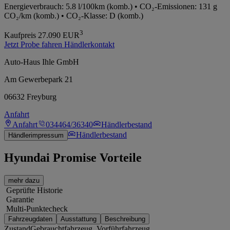
Energieverbrauch: 5.8 l/100km (komb.) • CO₂-Emissionen: 131 g
CO₂/km (komb.) • CO₂-Klasse: D (komb.)
3
Kaufpreis
27.090
EUR
Jetzt Probe fahren
Händlerkontakt
Auto-Haus Ihle GmbH
Am Gewerbepark 21
06632 Freyburg
Anfahrt
Anfahrt
034464/36340
Händlerbestand
Händlerbestand
Händlerimpressum
Hyundai Promise Vorteile
mehr dazu
Geprüfte Historie
Garantie
Multi-Punktecheck
Fahrzeugdaten
Ausstattung
Beschreibung
Zustand
Gebrauchtfahrzeug, Vorführfahrzeug