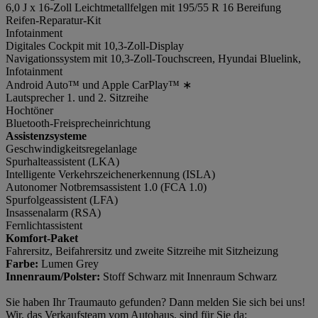
6,0 J x 16-Zoll Leichtmetallfelgen mit 195/55 R 16 Bereifung
Reifen-Reparatur-Kit
Infotainment
Digitales Cockpit mit 10,3-Zoll-Display
Navigationssystem mit 10,3-Zoll-Touchscreen, Hyundai Bluelink,
Infotainment
Android Auto™ und Apple CarPlay™ ∗
Lautsprecher 1. und 2. Sitzreihe
Hochtöner
Bluetooth-Freisprecheinrichtung
Assistenzsysteme
Geschwindigkeitsregelanlage
Spurhalteassistent (LKA)
Intelligente Verkehrszeichenerkennung (ISLA)
Autonomer Notbremsassistent 1.0 (FCA 1.0)
Spurfolgeassistent (LFA)
Insassenalarm (RSA)
Fernlichtassistent
Komfort-Paket
Fahrersitz, Beifahrersitz und zweite Sitzreihe mit Sitzheizung
Farbe:
Lumen Grey
Innenraum/Polster:
Stoff Schwarz mit Innenraum Schwarz
Sie haben Ihr Traumauto gefunden? Dann melden Sie sich bei uns!
Wir, das Verkaufsteam vom Autohaus, sind für Sie da: