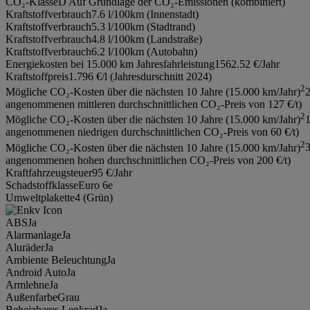
CO₂-Klasse
D Auf Grundlage der CO₂-Emissionen (kombiniert)
Kraftstoffverbrauch
7.6 l/100km (Innenstadt)
Kraftstoffverbrauch
5.3 l/100km (Stadtrand)
Kraftstoffverbrauch
4.8 l/100km (Landstraße)
Kraftstoffverbrauch
6.2 l/100km (Autobahn)
Energiekosten bei 15.000 km Jahresfahrleistung
1562.52 €/Jahr
Kraftstoffpreis
1.796 €/l (Jahresdurschnitt 2024)
2
Mögliche CO₂-Kosten über die nächsten 10 Jahre (15.000 km/Jahr)
2
angenommenen mittleren durchschnittlichen CO₂-Preis von 127 €/t)
2
Mögliche CO₂-Kosten über die nächsten 10 Jahre (15.000 km/Jahr)
1
angenommenen niedrigen durchschnittlichen CO₂-Preis von 60 €/t)
2
Mögliche CO₂-Kosten über die nächsten 10 Jahre (15.000 km/Jahr)
3
angenommenen hohen durchschnittlichen CO₂-Preis von 200 €/t)
Kraftfahrzeugsteuer
95 €/Jahr
Schadstoffklasse
Euro 6e
Umweltplakette
4 (Grün)
ABS
Ja
Alarmanlage
Ja
Aluräder
Ja
Ambiente Beleuchtung
Ja
Android Auto
Ja
Armlehne
Ja
Außenfarbe
Grau
Beheizbares Lenkrad
Ja