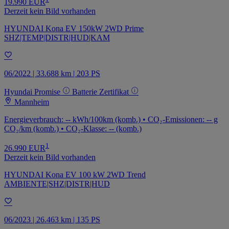
19.990 EUR
Derzeit kein Bild vorhanden
HYUNDAI Kona EV 150kW 2WD Prime
SHZ|TEMP|DISTR|HUD|KAM
06/2022 | 33.688 km | 203 PS
Hyundai Promise
Batterie Zertifikat
Mannheim
Energieverbrauch: -- kWh/100km (komb.) • CO₂-Emissionen: -- g
CO₂/km (komb.) • CO₂-Klasse: -- (komb.)
1
26.990 EUR
Derzeit kein Bild vorhanden
HYUNDAI Kona EV 100 kW 2WD Trend
AMBIENTE|SHZ|DISTR|HUD
06/2023 | 26.463 km | 135 PS