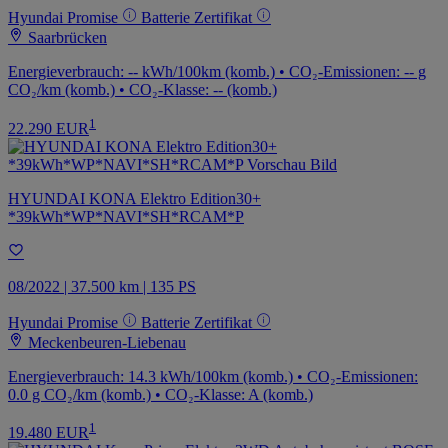
Hyundai Promise
Batterie Zertifikat
Saarbrücken
Energieverbrauch: -- kWh/100km (komb.) • CO₂-Emissionen: -- g
CO₂/km (komb.) • CO₂-Klasse: -- (komb.)
1
22.290 EUR
HYUNDAI KONA Elektro Edition30+
*39kWh*WP*NAVI*SH*RCAM*P
08/2022 | 37.500 km | 135 PS
Hyundai Promise
Batterie Zertifikat
Meckenbeuren-Liebenau
Energieverbrauch: 14.3 kWh/100km (komb.) • CO₂-Emissionen:
0.0 g CO₂/km (komb.) • CO₂-Klasse: A (komb.)
1
19.480 EUR