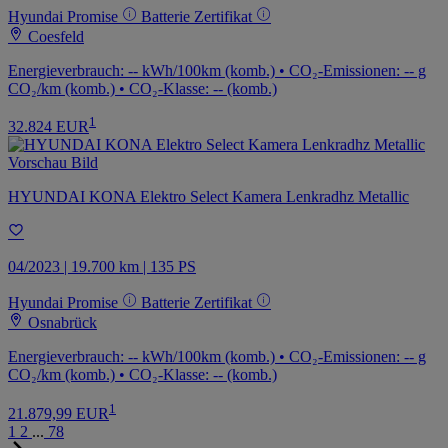
Hyundai Promise
Batterie Zertifikat
Coesfeld
Energieverbrauch: -- kWh/100km (komb.) • CO₂-Emissionen: -- g
CO₂/km (komb.) • CO₂-Klasse: -- (komb.)
1
32.824 EUR
HYUNDAI KONA Elektro Select Kamera Lenkradhz Metallic
04/2023 | 19.700 km | 135 PS
Hyundai Promise
Batterie Zertifikat
Osnabrück
Energieverbrauch: -- kWh/100km (komb.) • CO₂-Emissionen: -- g
CO₂/km (komb.) • CO₂-Klasse: -- (komb.)
1
21.879,99 EUR
1
2
...
78