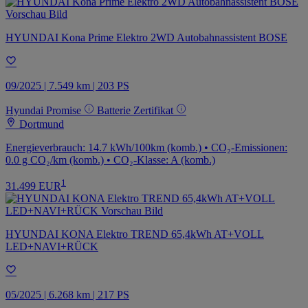
HYUNDAI Kona Prime Elektro 2WD Autobahnassistent BOSE
09/2025 | 7.549 km | 203 PS
Hyundai Promise
Batterie Zertifikat
Dortmund
Energieverbrauch: 14.7 kWh/100km (komb.) • CO₂-Emissionen:
0.0 g CO₂/km (komb.) • CO₂-Klasse: A (komb.)
1
31.499 EUR
HYUNDAI KONA Elektro TREND 65,4kWh AT+VOLL
LED+NAVI+RÜCK
05/2025 | 6.268 km | 217 PS