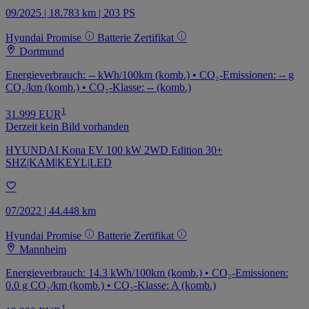
09/2025 | 18.783 km | 203 PS
Hyundai Promise
Batterie Zertifikat
Dortmund
Energieverbrauch: -- kWh/100km (komb.) • CO₂-Emissionen: -- g
CO₂/km (komb.) • CO₂-Klasse: -- (komb.)
1
31.999 EUR
Derzeit kein Bild vorhanden
HYUNDAI Kona EV 100 kW 2WD Edition 30+
SHZ|KAM|KEYL|LED
07/2022 | 44.448 km
Hyundai Promise
Batterie Zertifikat
Mannheim
Energieverbrauch: 14.3 kWh/100km (komb.) • CO₂-Emissionen:
0.0 g CO₂/km (komb.) • CO₂-Klasse: A (komb.)
1