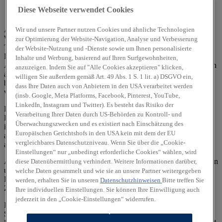
Diese Webseite verwendet Cookies
Hyundai Deutschland
Alle angegebenen Werte wurden nach dem vorgeschriebenen
Wir und unsere Partner nutzen Cookies und ähnliche Technologien
WLTP-Messverfahren (Worldwide harmonised Light-duty vehicles
zur Optimierung der Website-Navigation, Analyse und Verbesserung
Test Procedures) ermittelt. Der Kraftstoffverbrauch und die CO₂-
der Website-Nutzung und -Dienste sowie um Ihnen personalisierte
Emissionen eines Fahrzeuges hängen nicht nur von der effizienten
Inhalte und Werbung, basierend auf Ihren Surfgewohnheiten,
Ausnutzung des Kraftstoffs durch das Fahrzeug ab, sondern werden
anzuzeigen. Indem Sie auf "Alle Cookies akzeptieren" klicken,
auch vom Fahrverhalten und anderen nichttechnischen Faktoren
willigen Sie außerdem gemäß Art. 49 Abs. 1 S. 1 lit. a) DSGVO ein,
beeinflusst. CO₂ ist das für die Erderwärmung hauptsächlich
dass Ihre Daten auch von Anbietern in den USA verarbeitet werden
verantwortliche Treibhausgas.
(insb. Google, Meta Platforms, Facebook, Pinterest, YouTube,
LinkedIn, Instagram und Twitter). Es besteht das Risiko der
Ein Leitfaden über den Kraftstoffverbrauch und die CO₂-
Verarbeitung Ihrer Daten durch US-Behörden zu Kontroll- und
Emissionen aller in Deutschland angebotenen neuen Pkw-Modelle
Überwachungszwecken und es existiert nach Einschätzung des
ist unentgeltlich einsehbar an jedem Verkaufsort, an dem Pkw
Europäischen Gerichtshofs in den USA kein mit dem der EU
ausgestellt oder angeboten werden. Der Leitfaden ist auch
hier
vergleichbares Datenschutzniveau. Wenn Sie über die „Cookie-
abrufbar.
Einstellungen“ nur „unbedingt erforderliche Cookies“ wählen, wird
Alle Angaben und Abbildungen sind als unverbindlich zu betrachten
diese Datenübermittlung verhindert. Weitere Informationen darüber,
und stellen eine annähernde Beschreibung dar.
welche Daten gesammelt und wie sie an unsere Partner weitergegeben
Fahrzeugabbildungen enthalten z. T. aufpreispflichtige
werden, erhalten Sie in unseren
Datenschutzhinweisen
Bitte treffen Sie
Zusatzausstattungen.
Ihre individuellen Einstellungen. Sie können Ihre Einwilligung auch
jederzeit in den „Cookie-Einstellungen“ widerrufen.
Im Hinblick auf Gebrauchtwagen entsprechen Sonder- und
Serienausstattung, die technischen Daten sowie Verbrauchs- und