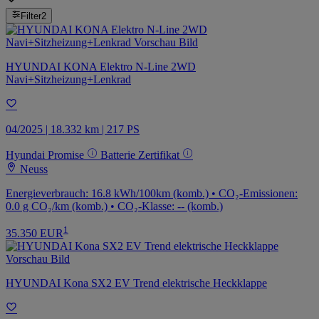
Filter
2
HYUNDAI KONA Elektro N-Line 2WD
Navi+Sitzheizung+Lenkrad
04/2025 | 18.332 km | 217 PS
Hyundai Promise
Batterie Zertifikat
Neuss
Energieverbrauch: 16.8 kWh/100km (komb.) • CO₂-Emissionen:
0.0 g CO₂/km (komb.) • CO₂-Klasse: -- (komb.)
1
35.350 EUR
HYUNDAI Kona SX2 EV Trend elektrische Heckklappe