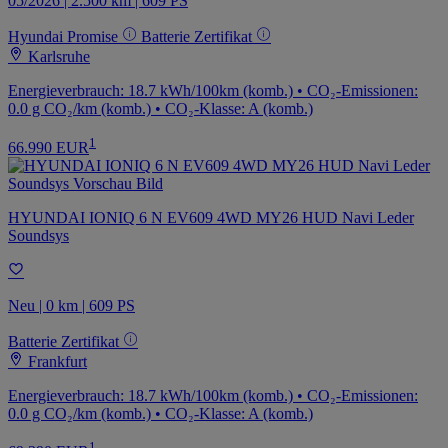
05/2026 | 2.500 km | 609 PS
Hyundai Promise
Batterie Zertifikat
Karlsruhe
Energieverbrauch: 18.7 kWh/100km (komb.) • CO₂-Emissionen:
0.0 g CO₂/km (komb.) • CO₂-Klasse: A (komb.)
1
66.990 EUR
HYUNDAI IONIQ 6 N EV609 4WD MY26 HUD Navi Leder
Soundsys
Neu | 0 km | 609 PS
Batterie Zertifikat
Frankfurt
Energieverbrauch: 18.7 kWh/100km (komb.) • CO₂-Emissionen:
0.0 g CO₂/km (komb.) • CO₂-Klasse: A (komb.)
1