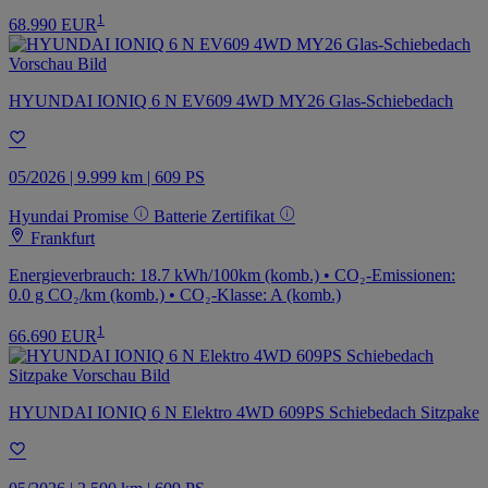
1
68.990 EUR
HYUNDAI IONIQ 6 N EV609 4WD MY26 Glas-Schiebedach
05/2026 | 9.999 km | 609 PS
Hyundai Promise
Batterie Zertifikat
Frankfurt
Energieverbrauch: 18.7 kWh/100km (komb.) • CO₂-Emissionen:
0.0 g CO₂/km (komb.) • CO₂-Klasse: A (komb.)
1
66.690 EUR
HYUNDAI IONIQ 6 N Elektro 4WD 609PS Schiebedach Sitzpake