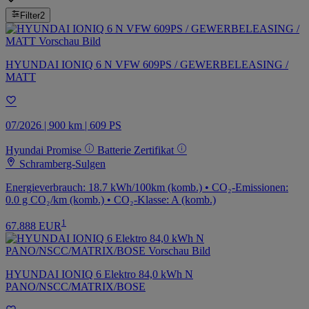
Filter
2
HYUNDAI IONIQ 6 N VFW 609PS / GEWERBELEASING /
MATT
07/2026 | 900 km | 609 PS
Hyundai Promise
Batterie Zertifikat
Schramberg-Sulgen
Energieverbrauch: 18.7 kWh/100km (komb.) • CO₂-Emissionen:
0.0 g CO₂/km (komb.) • CO₂-Klasse: A (komb.)
1
67.888 EUR
HYUNDAI IONIQ 6 Elektro 84,0 kWh N
PANO/NSCC/MATRIX/BOSE