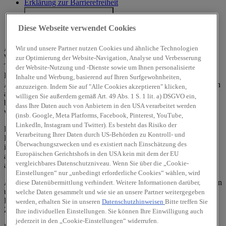
Erklärung zur Barrierefreiheit
Cookie-Einstellungen
Diese Webseite verwendet Cookies
Hyundai Deutschland
Alle angegebenen Werte wurden nach dem vorgeschriebenen
Wir und unsere Partner nutzen Cookies und ähnliche Technologien
WLTP-Messverfahren (Worldwide harmonised Light-duty vehicles
zur Optimierung der Website-Navigation, Analyse und Verbesserung
Test Procedures) ermittelt. Der Kraftstoffverbrauch und die CO₂-
der Website-Nutzung und -Dienste sowie um Ihnen personalisierte
Emissionen eines Fahrzeuges hängen nicht nur von der effizienten
Inhalte und Werbung, basierend auf Ihren Surfgewohnheiten,
Ausnutzung des Kraftstoffs durch das Fahrzeug ab, sondern werden
anzuzeigen. Indem Sie auf "Alle Cookies akzeptieren" klicken,
auch vom Fahrverhalten und anderen nichttechnischen Faktoren
willigen Sie außerdem gemäß Art. 49 Abs. 1 S. 1 lit. a) DSGVO ein,
beeinflusst. CO₂ ist das für die Erderwärmung hauptsächlich
dass Ihre Daten auch von Anbietern in den USA verarbeitet werden
verantwortliche Treibhausgas.
(insb. Google, Meta Platforms, Facebook, Pinterest, YouTube,
LinkedIn, Instagram und Twitter). Es besteht das Risiko der
Ein Leitfaden über den Kraftstoffverbrauch und die CO₂-
Verarbeitung Ihrer Daten durch US-Behörden zu Kontroll- und
Emissionen aller in Deutschland angebotenen neuen Pkw-Modelle
Überwachungszwecken und es existiert nach Einschätzung des
ist unentgeltlich einsehbar an jedem Verkaufsort, an dem Pkw
Europäischen Gerichtshofs in den USA kein mit dem der EU
ausgestellt oder angeboten werden. Der Leitfaden ist auch
hier
vergleichbares Datenschutzniveau. Wenn Sie über die „Cookie-
abrufbar.
Einstellungen“ nur „unbedingt erforderliche Cookies“ wählen, wird
Alle Angaben und Abbildungen sind als unverbindlich zu betrachten
diese Datenübermittlung verhindert. Weitere Informationen darüber,
und stellen eine annähernde Beschreibung dar.
welche Daten gesammelt und wie sie an unsere Partner weitergegeben
Fahrzeugabbildungen enthalten z. T. aufpreispflichtige
werden, erhalten Sie in unseren
Datenschutzhinweisen
Bitte treffen Sie
Zusatzausstattungen.
Ihre individuellen Einstellungen. Sie können Ihre Einwilligung auch
jederzeit in den „Cookie-Einstellungen“ widerrufen.