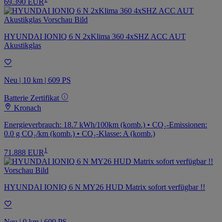
69.390 EUR
HYUNDAI IONIQ 6 N 2xKlima 360 4xSHZ ACC AUT
Akustikglas
Neu | 10 km | 609 PS
Batterie Zertifikat
Kronach
Energieverbrauch: 18.7 kWh/100km (komb.) • CO₂-Emissionen:
0.0 g CO₂/km (komb.) • CO₂-Klasse: A (komb.)
1
71.888 EUR
HYUNDAI IONIQ 6 N MY26 HUD Matrix sofort verfügbar !!
Neu | 0 km | 609 PS