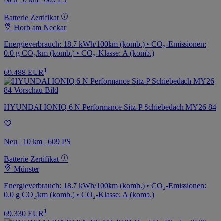
Batterie Zertifikat
Horb am Neckar
Energieverbrauch: 18.7 kWh/100km (komb.) • CO₂-Emissionen:
0.0 g CO₂/km (komb.) • CO₂-Klasse: A (komb.)
1
69.488 EUR
HYUNDAI IONIQ 6 N Performance Sitz-P Schiebedach MY26 84
Neu | 10 km | 609 PS
Batterie Zertifikat
Münster
Energieverbrauch: 18.7 kWh/100km (komb.) • CO₂-Emissionen:
0.0 g CO₂/km (komb.) • CO₂-Klasse: A (komb.)
1
69.330 EUR