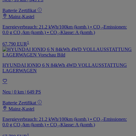
Batterie Zertifikat
Mainz-Kastel
Energieverbrauch: 21.2 kWh/100km (komb.) • CO₂-Emissionen:
0.0 g CO₂/km (komb.) • CO₂-Klasse: A (komb.)
1
67.790 EUR
HYUNDAI IONIQ 6 N 84kWh 4WD VOLLAUSSTATTUNG
LAGERWAGEN
Neu | 0 km | 649 PS
Batterie Zertifikat
Mainz-Kastel
Energieverbrauch: 21.2 kWh/100km (komb.) • CO₂-Emissionen:
0.0 g CO₂/km (komb.) • CO₂-Klasse: A (komb.)
1