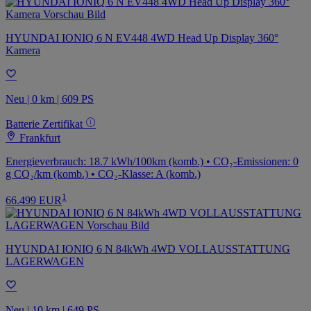
HYUNDAI IONIQ 6 N EV448 4WD Head Up Display 360°
Kamera
Neu | 0 km | 609 PS
Batterie Zertifikat
Frankfurt
Energieverbrauch: 18.7 kWh/100km (komb.) • CO₂-Emissionen: 0
g CO₂/km (komb.) • CO₂-Klasse: A (komb.)
1
66.499 EUR
HYUNDAI IONIQ 6 N 84kWh 4WD VOLLAUSSTATTUNG
LAGERWAGEN
Neu | 10 km | 649 PS