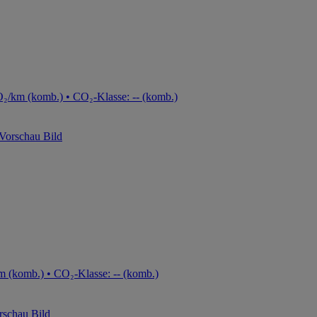
₂/km (komb.) • CO₂-Klasse: -- (komb.)
m (komb.) • CO₂-Klasse: -- (komb.)