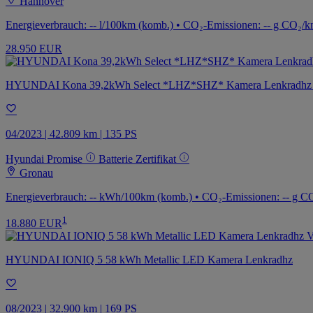
Hannover
Energieverbrauch: -- l/100km (komb.) • CO₂-Emissionen: -- g CO₂/k
28.950 EUR
HYUNDAI Kona 39,2kWh Select *LHZ*SHZ* Kamera Lenkradhz
04/2023 | 42.809 km | 135 PS
Hyundai Promise
Batterie Zertifikat
Gronau
Energieverbrauch: -- kWh/100km (komb.) • CO₂-Emissionen: -- g CO
1
18.880 EUR
HYUNDAI IONIQ 5 58 kWh Metallic LED Kamera Lenkradhz
08/2023 | 32.900 km | 169 PS