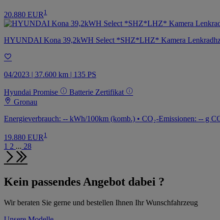
1
20.880 EUR
HYUNDAI Kona 39,2kWH Select *SHZ*LHZ* Kamera Lenkradh
04/2023 | 37.600 km | 135 PS
Hyundai Promise
Batterie Zertifikat
Gronau
Energieverbrauch: -- kWh/100km (komb.) • CO₂-Emissionen: -- g CO
1
19.880 EUR
1
2
...
28
Kein passendes Angebot dabei ?
Wir beraten Sie gerne und bestellen Ihnen Ihr Wunschfahrzeug
Unsere Modelle