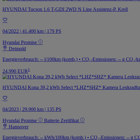
HYUNDAI Tucson 1.6 T-GDI 2WD N Line Assistenz-P. Krell
04/2022 | 41.400 km | 179 PS
Hyundai Promise
Detmold
Energieverbrauch: -- l/100km (komb.) • CO₂-Emissionen: -- g CO₂/k
1
24.990 EUR
HYUNDAI Kona 39,2 kWh Select *LHZ*SHZ* Kamera Lenkradh
04/2023 | 29.900 km | 135 PS
Hyundai Promise
Batterie Zertifikat
Hannover
Energieverbrauch: -- kWh/100km (komb.) • CO₂-Emissionen: -- g CO