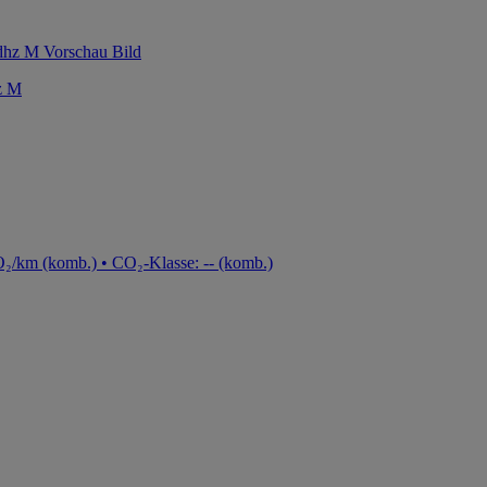
z M
₂/km (komb.) • CO₂-Klasse: -- (komb.)