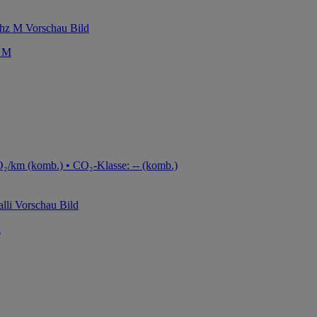
 M
₂/km (komb.) • CO₂-Klasse: -- (komb.)
i