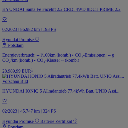
HYUNDAI Santa Fe Facelift 2.2 CRDi 4WD 8DCT PRIME 2.2
02/2023 | 86.982 km | 193 PS
Hyundai Promise
Potsdam
Energieverbrauch: -- l/100km (komb.) • CO₂-Emissionen: -- g
CO₂/km (komb.) • CO₂-Klasse: -- (komb.)
1
28.989,99 EUR
HYUNDAI IONIQ 5 Allradantrieb 77,4kWh Batt. UNIQ Assi...
02/2023 | 45.747 km | 324 PS
Hyundai Promise
Batterie Zertifikat
Potsdam