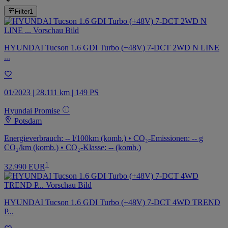
Filter
1
HYUNDAI Tucson 1.6 GDI Turbo (+48V) 7-DCT 2WD N LINE
...
01/2023 | 28.111 km | 149 PS
Hyundai Promise
Potsdam
Energieverbrauch: -- l/100km (komb.) • CO₂-Emissionen: -- g
CO₂/km (komb.) • CO₂-Klasse: -- (komb.)
1
32.990 EUR
HYUNDAI Tucson 1.6 GDI Turbo (+48V) 7-DCT 4WD TREND
P...