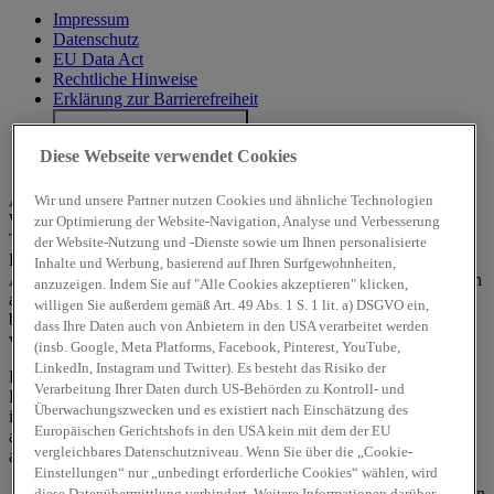
Impressum
Datenschutz
EU Data Act
Rechtliche Hinweise
Erklärung zur Barrierefreiheit
Cookie-Einstellungen
Diese Webseite verwendet Cookies
Hyundai Deutschland
Alle angegebenen Werte wurden nach dem vorgeschriebenen
Wir und unsere Partner nutzen Cookies und ähnliche Technologien
WLTP-Messverfahren (Worldwide harmonised Light-duty vehicles
zur Optimierung der Website-Navigation, Analyse und Verbesserung
Test Procedures) ermittelt. Der Kraftstoffverbrauch und die CO₂-
der Website-Nutzung und -Dienste sowie um Ihnen personalisierte
Emissionen eines Fahrzeuges hängen nicht nur von der effizienten
Inhalte und Werbung, basierend auf Ihren Surfgewohnheiten,
Ausnutzung des Kraftstoffs durch das Fahrzeug ab, sondern werden
anzuzeigen. Indem Sie auf "Alle Cookies akzeptieren" klicken,
auch vom Fahrverhalten und anderen nichttechnischen Faktoren
willigen Sie außerdem gemäß Art. 49 Abs. 1 S. 1 lit. a) DSGVO ein,
beeinflusst. CO₂ ist das für die Erderwärmung hauptsächlich
dass Ihre Daten auch von Anbietern in den USA verarbeitet werden
verantwortliche Treibhausgas.
(insb. Google, Meta Platforms, Facebook, Pinterest, YouTube,
LinkedIn, Instagram und Twitter). Es besteht das Risiko der
Ein Leitfaden über den Kraftstoffverbrauch und die CO₂-
Verarbeitung Ihrer Daten durch US-Behörden zu Kontroll- und
Emissionen aller in Deutschland angebotenen neuen Pkw-Modelle
Überwachungszwecken und es existiert nach Einschätzung des
ist unentgeltlich einsehbar an jedem Verkaufsort, an dem Pkw
Europäischen Gerichtshofs in den USA kein mit dem der EU
ausgestellt oder angeboten werden. Der Leitfaden ist auch
hier
vergleichbares Datenschutzniveau. Wenn Sie über die „Cookie-
abrufbar.
Einstellungen“ nur „unbedingt erforderliche Cookies“ wählen, wird
Alle Angaben und Abbildungen sind als unverbindlich zu betrachten
diese Datenübermittlung verhindert. Weitere Informationen darüber,