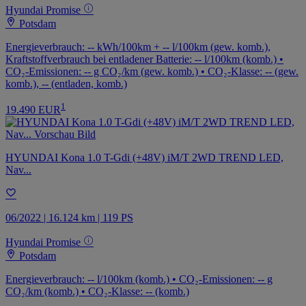
Hyundai Promise
Potsdam
Energieverbrauch: -- kWh/100km + -- l/100km (gew. komb.),
Kraftstoffverbrauch bei entladener Batterie: -- l/100km (komb.) •
CO₂-Emissionen: -- g CO₂/km (gew. komb.) • CO₂-Klasse: -- (gew.
komb.), -- (entladen, komb.)
1
19.490 EUR
HYUNDAI Kona 1.0 T-Gdi (+48V) iM/T 2WD TREND LED,
Nav...
06/2022 | 16.124 km | 119 PS
Hyundai Promise
Potsdam
Energieverbrauch: -- l/100km (komb.) • CO₂-Emissionen: -- g
CO₂/km (komb.) • CO₂-Klasse: -- (komb.)