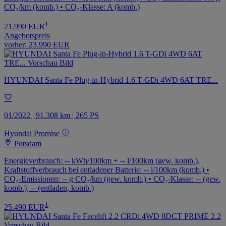
CO₂/km (komb.) • CO₂-Klasse: A (komb.)
1
21.990 EUR
Angebotspreis
vorher:
23.990 EUR
HYUNDAI Santa Fe Plug-in-Hybrid 1.6 T-GDi 4WD 6AT TRE...
01/2022 | 91.308 km | 265 PS
Hyundai Promise
Potsdam
Energieverbrauch: -- kWh/100km + -- l/100km (gew. komb.),
Kraftstoffverbrauch bei entladener Batterie: -- l/100km (komb.) •
CO₂-Emissionen: -- g CO₂/km (gew. komb.) • CO₂-Klasse: -- (gew.
komb.), -- (entladen, komb.)
1
25.490 EUR