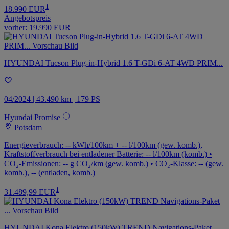
1
18.990 EUR
Angebotspreis
vorher:
19.990 EUR
HYUNDAI Tucson Plug-in-Hybrid 1.6 T-GDi 6-AT 4WD PRIM...
04/2024 | 43.490 km | 179 PS
Hyundai Promise
Potsdam
Energieverbrauch: -- kWh/100km + -- l/100km (gew. komb.),
Kraftstoffverbrauch bei entladener Batterie: -- l/100km (komb.) •
CO₂-Emissionen: -- g CO₂/km (gew. komb.) • CO₂-Klasse: -- (gew.
komb.), -- (entladen, komb.)
1
31.489,99 EUR
HYUNDAI Kona Elektro (150kW) TREND Navigations-Paket ...