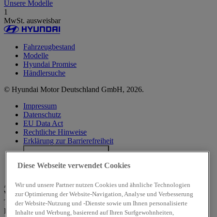
Unsere Modelle
1
MwSt. ausweisbar
Fahrzeugbestand
Modelle
Hyundai Promise
Händlersuche
© Hyundai Motor Deutschland GmbH, 2026.
Impressum
Datenschutz
EU Data Act
Rechtliche Hinweise
Erklärung zur Barrierefreiheit
Cookie-Einstellungen
Diese Webseite verwendet Cookies
Hyundai Deutschland
Alle angegebenen Werte wurden nach dem vorgeschriebenen
Wir und unsere Partner nutzen Cookies und ähnliche Technologien
WLTP-Messverfahren (Worldwide harmonised Light-duty vehicles
zur Optimierung der Website-Navigation, Analyse und Verbesserung
Test Procedures) ermittelt. Der Kraftstoffverbrauch und die CO₂-
der Website-Nutzung und -Dienste sowie um Ihnen personalisierte
Emissionen eines Fahrzeuges hängen nicht nur von der effizienten
Inhalte und Werbung, basierend auf Ihren Surfgewohnheiten,