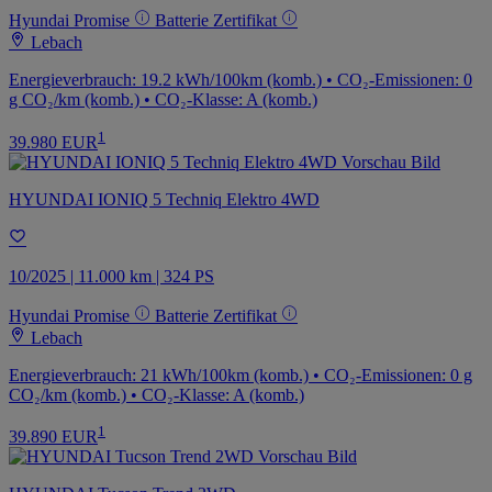
Hyundai Promise
Batterie Zertifikat
Lebach
Energieverbrauch: 19.2 kWh/100km (komb.) • CO₂-Emissionen: 0
g CO₂/km (komb.) • CO₂-Klasse: A (komb.)
1
39.980 EUR
HYUNDAI IONIQ 5 Techniq Elektro 4WD
10/2025 | 11.000 km | 324 PS
Hyundai Promise
Batterie Zertifikat
Lebach
Energieverbrauch: 21 kWh/100km (komb.) • CO₂-Emissionen: 0 g
CO₂/km (komb.) • CO₂-Klasse: A (komb.)
1
39.890 EUR