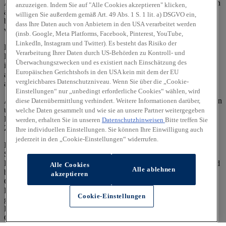
Ausnutzung des Kraftstoffs durch das Fahrzeug ab, sondern werden
anzuzeigen. Indem Sie auf "Alle Cookies akzeptieren" klicken,
auch vom Fahrverhalten und anderen nichttechnischen Faktoren
willigen Sie außerdem gemäß Art. 49 Abs. 1 S. 1 lit. a) DSGVO ein,
beeinflusst. CO₂ ist das für die Erderwärmung hauptsächlich
dass Ihre Daten auch von Anbietern in den USA verarbeitet werden
verantwortliche Treibhausgas.
(insb. Google, Meta Platforms, Facebook, Pinterest, YouTube,
LinkedIn, Instagram und Twitter). Es besteht das Risiko der
Ein Leitfaden über den Kraftstoffverbrauch und die CO₂-
Verarbeitung Ihrer Daten durch US-Behörden zu Kontroll- und
Emissionen aller in Deutschland angebotenen neuen Pkw-Modelle
Überwachungszwecken und es existiert nach Einschätzung des
ist unentgeltlich einsehbar an jedem Verkaufsort, an dem Pkw
Europäischen Gerichtshofs in den USA kein mit dem der EU
ausgestellt oder angeboten werden. Der Leitfaden ist auch
hier
vergleichbares Datenschutzniveau. Wenn Sie über die „Cookie-
abrufbar.
Einstellungen“ nur „unbedingt erforderliche Cookies“ wählen, wird
Alle Angaben und Abbildungen sind als unverbindlich zu betrachten
diese Datenübermittlung verhindert. Weitere Informationen darüber,
und stellen eine annähernde Beschreibung dar.
welche Daten gesammelt und wie sie an unsere Partner weitergegeben
Fahrzeugabbildungen enthalten z. T. aufpreispflichtige
werden, erhalten Sie in unseren
Datenschutzhinweisen
Bitte treffen Sie
Zusatzausstattungen.
Ihre individuellen Einstellungen. Sie können Ihre Einwilligung auch
jederzeit in den „Cookie-Einstellungen“ widerrufen.
Im Hinblick auf Gebrauchtwagen entsprechen Sonder- und
Serienausstattung, die technischen Daten sowie Verbrauchs- und
Emissionswerte dem Stand eines entsprechenden Neufahrzeugs und
Alle Cookies
Alle ablehnen
berücksichtigen keine etwaigen zwischenzeitlichen Änderungen.
akzeptieren
Gebrauchtfahrzeuge weisen regelmäßig eine geringere elektrische
Reichweite auf als entsprechende Neufahrzeuge. Dies kann bei
Cookie-Einstellungen
gebrauchten Hybridfahrzeugen zu einem erhöhten
Kraftstoffverbrauch und einem damit einhergehenden erhöhten
CO₂-Ausstoß führen.