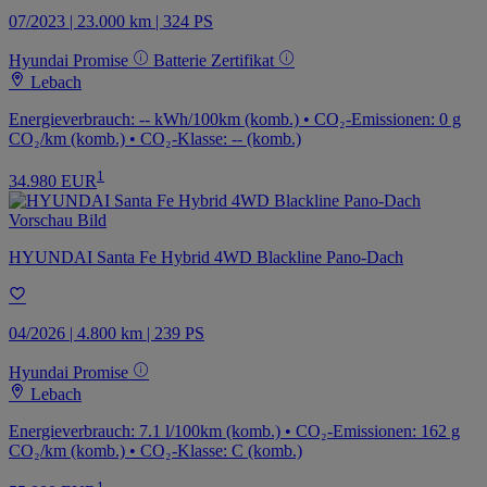
07/2023 | 23.000 km | 324 PS
Hyundai Promise
Batterie Zertifikat
Lebach
Energieverbrauch: -- kWh/100km (komb.) • CO₂-Emissionen: 0 g
CO₂/km (komb.) • CO₂-Klasse: -- (komb.)
1
34.980 EUR
HYUNDAI Santa Fe Hybrid 4WD Blackline Pano-Dach
04/2026 | 4.800 km | 239 PS
Hyundai Promise
Lebach
Energieverbrauch: 7.1 l/100km (komb.) • CO₂-Emissionen: 162 g
CO₂/km (komb.) • CO₂-Klasse: C (komb.)
1