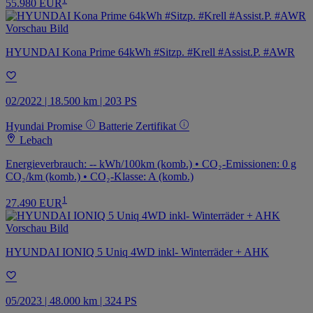
55.980 EUR
HYUNDAI Kona Prime 64kWh #Sitzp. #Krell #Assist.P. #AWR
02/2022 | 18.500 km | 203 PS
Hyundai Promise
Batterie Zertifikat
Lebach
Energieverbrauch: -- kWh/100km (komb.) • CO₂-Emissionen: 0 g
CO₂/km (komb.) • CO₂-Klasse: A (komb.)
1
27.490 EUR
HYUNDAI IONIQ 5 Uniq 4WD inkl- Winterräder + AHK
05/2023 | 48.000 km | 324 PS