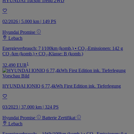
HYUNDAI Tucson Trend 2WD
02/2026 | 5.000 km | 149 PS
Hyundai Promise
Lebach
Energieverbrauch: 7 l/100km (komb.) • CO₂-Emissionen: 142 g
CO₂/km (komb.) • CO₂-Klasse: B (komb.)
1
32.490 EUR
HYUNDAI IONIQ 6 77,4kWh First Edition ink. Tieferlegung
03/2023 | 37.000 km | 324 PS
Hyundai Promise
Batterie Zertifikat
Lebach
Energieverbrauch: -- kWh/100km (komb.) • CO₂-Emissionen: 0 g