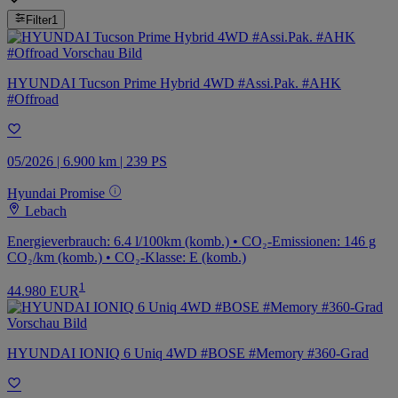
Filter
1
HYUNDAI Tucson Prime Hybrid 4WD #Assi.Pak. #AHK
#Offroad
05/2026 | 6.900 km | 239 PS
Hyundai Promise
Lebach
Energieverbrauch: 6.4 l/100km (komb.) • CO₂-Emissionen: 146 g
CO₂/km (komb.) • CO₂-Klasse: E (komb.)
1
44.980 EUR
HYUNDAI IONIQ 6 Uniq 4WD #BOSE #Memory #360-Grad