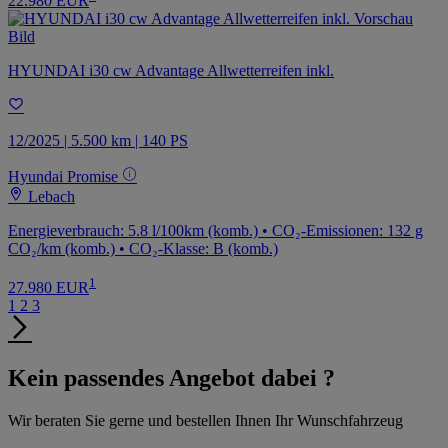
22.980 EUR
HYUNDAI i30 cw Advantage Allwetterreifen inkl.
12/2025 | 5.500 km | 140 PS
Hyundai Promise
Lebach
Energieverbrauch: 5.8 l/100km (komb.) • CO₂-Emissionen: 132 g
CO₂/km (komb.) • CO₂-Klasse: B (komb.)
1
27.980 EUR
1
2
3
Kein passendes Angebot dabei ?
Wir beraten Sie gerne und bestellen Ihnen Ihr Wunschfahrzeug