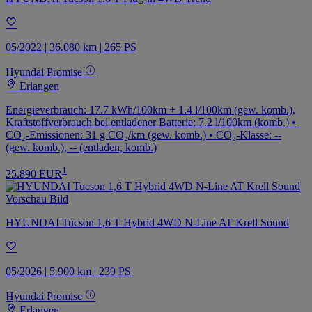
05/2022 | 36.080 km | 265 PS
Hyundai Promise
Erlangen
Energieverbrauch: 17.7 kWh/100km + 1.4 l/100km (gew. komb.),
Kraftstoffverbrauch bei entladener Batterie: 7.2 l/100km (komb.) •
CO₂-Emissionen: 31 g CO₂/km (gew. komb.) • CO₂-Klasse: --
(gew. komb.), -- (entladen, komb.)
1
25.890 EUR
HYUNDAI Tucson 1,6 T Hybrid 4WD N-Line AT Krell Sound
05/2026 | 5.900 km | 239 PS
Hyundai Promise
Erlangen