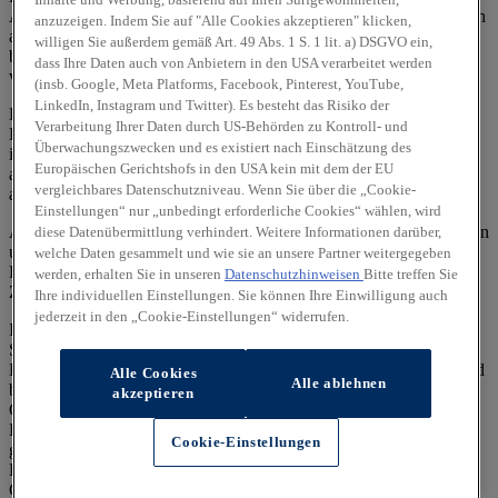
Ausnutzung des Kraftstoffs durch das Fahrzeug ab, sondern werden
anzuzeigen. Indem Sie auf "Alle Cookies akzeptieren" klicken,
auch vom Fahrverhalten und anderen nichttechnischen Faktoren
willigen Sie außerdem gemäß Art. 49 Abs. 1 S. 1 lit. a) DSGVO ein,
beeinflusst. CO₂ ist das für die Erderwärmung hauptsächlich
dass Ihre Daten auch von Anbietern in den USA verarbeitet werden
verantwortliche Treibhausgas.
(insb. Google, Meta Platforms, Facebook, Pinterest, YouTube,
LinkedIn, Instagram und Twitter). Es besteht das Risiko der
Ein Leitfaden über den Kraftstoffverbrauch und die CO₂-
Verarbeitung Ihrer Daten durch US-Behörden zu Kontroll- und
Emissionen aller in Deutschland angebotenen neuen Pkw-Modelle
Überwachungszwecken und es existiert nach Einschätzung des
ist unentgeltlich einsehbar an jedem Verkaufsort, an dem Pkw
Europäischen Gerichtshofs in den USA kein mit dem der EU
ausgestellt oder angeboten werden. Der Leitfaden ist auch
hier
vergleichbares Datenschutzniveau. Wenn Sie über die „Cookie-
abrufbar.
Einstellungen“ nur „unbedingt erforderliche Cookies“ wählen, wird
Alle Angaben und Abbildungen sind als unverbindlich zu betrachten
diese Datenübermittlung verhindert. Weitere Informationen darüber,
und stellen eine annähernde Beschreibung dar.
welche Daten gesammelt und wie sie an unsere Partner weitergegeben
Fahrzeugabbildungen enthalten z. T. aufpreispflichtige
werden, erhalten Sie in unseren
Datenschutzhinweisen
Bitte treffen Sie
Zusatzausstattungen.
Ihre individuellen Einstellungen. Sie können Ihre Einwilligung auch
jederzeit in den „Cookie-Einstellungen“ widerrufen.
Im Hinblick auf Gebrauchtwagen entsprechen Sonder- und
Serienausstattung, die technischen Daten sowie Verbrauchs- und
Emissionswerte dem Stand eines entsprechenden Neufahrzeugs und
Alle Cookies
Alle ablehnen
berücksichtigen keine etwaigen zwischenzeitlichen Änderungen.
akzeptieren
Gebrauchtfahrzeuge weisen regelmäßig eine geringere elektrische
Reichweite auf als entsprechende Neufahrzeuge. Dies kann bei
Cookie-Einstellungen
gebrauchten Hybridfahrzeugen zu einem erhöhten
Kraftstoffverbrauch und einem damit einhergehenden erhöhten
CO₂-Ausstoß führen.