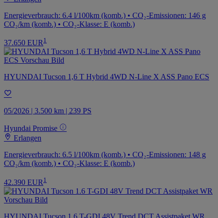
Energieverbrauch: 6.4 l/100km (komb.) • CO₂-Emissionen: 146 g
CO₂/km (komb.) • CO₂-Klasse: E (komb.)
1
37.650 EUR
HYUNDAI Tucson 1,6 T Hybrid 4WD N-Line X ASS Pano ECS
05/2026 | 3.500 km | 239 PS
Hyundai Promise
Erlangen
Energieverbrauch: 6.5 l/100km (komb.) • CO₂-Emissionen: 148 g
CO₂/km (komb.) • CO₂-Klasse: E (komb.)
1
42.390 EUR
HYUNDAI Tucson 1.6 T-GDI 48V Trend DCT Assistpaket WR