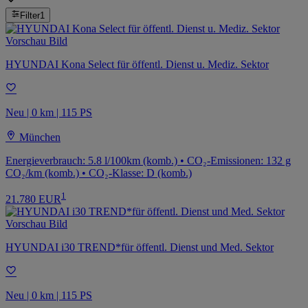
Filter
1
HYUNDAI Kona Select für öffentl. Dienst u. Mediz. Sektor
Neu | 0 km | 115 PS
München
Energieverbrauch: 5.8 l/100km (komb.) • CO₂-Emissionen: 132 g
CO₂/km (komb.) • CO₂-Klasse: D (komb.)
1
21.780 EUR
HYUNDAI i30 TREND*für öffentl. Dienst und Med. Sektor
Neu | 0 km | 115 PS