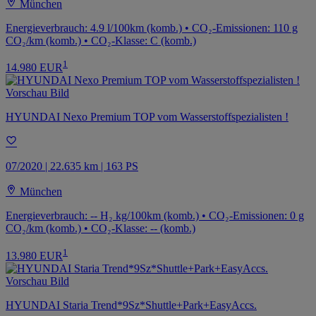
München
Energieverbrauch: 4.9 l/100km (komb.) • CO₂-Emissionen: 110 g
CO₂/km (komb.) • CO₂-Klasse: C (komb.)
1
14.980 EUR
HYUNDAI Nexo Premium TOP vom Wasserstoffspezialisten !
07/2020 | 22.635 km | 163 PS
München
Energieverbrauch: -- H₂ kg/100km (komb.) • CO₂-Emissionen: 0 g
CO₂/km (komb.) • CO₂-Klasse: -- (komb.)
1
13.980 EUR
HYUNDAI Staria Trend*9Sz*Shuttle+Park+EasyAccs.