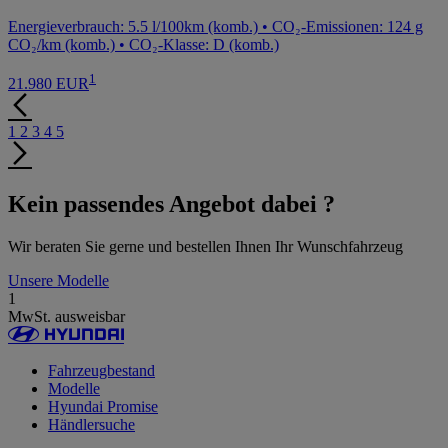
Energieverbrauch: 5.5 l/100km (komb.) • CO₂-Emissionen: 124 g
CO₂/km (komb.) • CO₂-Klasse: D (komb.)
1
21.980 EUR
1
2
3
4
5
Kein passendes Angebot dabei ?
Wir beraten Sie gerne und bestellen Ihnen Ihr Wunschfahrzeug
Unsere Modelle
1
MwSt. ausweisbar
Fahrzeugbestand
Modelle
Hyundai Promise
Händlersuche