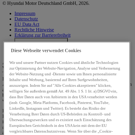
© Hyundai Motor Deutschland GmbH, 2026.
Impressum
Datenschutz
EU Data Act
Rechtliche Hinweise
Erklärung zur Barrierefreiheit
Cookie-Einstellungen
Diese Webseite verwendet Cookies
Hyundai Deutschland
Alle angegebenen Werte wurden nach dem vorgeschriebenen
Wir und unsere Partner nutzen Cookies und ähnliche Technologien
WLTP-Messverfahren (Worldwide harmonised Light-duty vehicles
zur Optimierung der Website-Navigation, Analyse und Verbesserung
Test Procedures) ermittelt. Der Kraftstoffverbrauch und die CO₂-
der Website-Nutzung und -Dienste sowie um Ihnen personalisierte
Emissionen eines Fahrzeuges hängen nicht nur von der effizienten
Inhalte und Werbung, basierend auf Ihren Surfgewohnheiten,
Ausnutzung des Kraftstoffs durch das Fahrzeug ab, sondern werden
anzuzeigen. Indem Sie auf "Alle Cookies akzeptieren" klicken,
auch vom Fahrverhalten und anderen nichttechnischen Faktoren
willigen Sie außerdem gemäß Art. 49 Abs. 1 S. 1 lit. a) DSGVO ein,
beeinflusst. CO₂ ist das für die Erderwärmung hauptsächlich
dass Ihre Daten auch von Anbietern in den USA verarbeitet werden
verantwortliche Treibhausgas.
(insb. Google, Meta Platforms, Facebook, Pinterest, YouTube,
LinkedIn, Instagram und Twitter). Es besteht das Risiko der
Ein Leitfaden über den Kraftstoffverbrauch und die CO₂-
Verarbeitung Ihrer Daten durch US-Behörden zu Kontroll- und
Emissionen aller in Deutschland angebotenen neuen Pkw-Modelle
Überwachungszwecken und es existiert nach Einschätzung des
ist unentgeltlich einsehbar an jedem Verkaufsort, an dem Pkw
Europäischen Gerichtshofs in den USA kein mit dem der EU
ausgestellt oder angeboten werden. Der Leitfaden ist auch
hier
vergleichbares Datenschutzniveau. Wenn Sie über die „Cookie-
abrufbar.