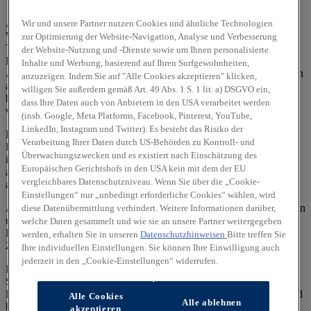
Alle angegebenen Werte wurden nach dem vorgeschriebenen
Wir und unsere Partner nutzen Cookies und ähnliche Technologien
WLTP-Messverfahren (Worldwide harmonised Light-duty vehicles
zur Optimierung der Website-Navigation, Analyse und Verbesserung
Test Procedures) ermittelt. Der Kraftstoffverbrauch und die CO₂-
der Website-Nutzung und -Dienste sowie um Ihnen personalisierte
Emissionen eines Fahrzeuges hängen nicht nur von der effizienten
Inhalte und Werbung, basierend auf Ihren Surfgewohnheiten,
Ausnutzung des Kraftstoffs durch das Fahrzeug ab, sondern werden
anzuzeigen. Indem Sie auf "Alle Cookies akzeptieren" klicken,
auch vom Fahrverhalten und anderen nichttechnischen Faktoren
willigen Sie außerdem gemäß Art. 49 Abs. 1 S. 1 lit. a) DSGVO ein,
beeinflusst. CO₂ ist das für die Erderwärmung hauptsächlich
dass Ihre Daten auch von Anbietern in den USA verarbeitet werden
verantwortliche Treibhausgas.
(insb. Google, Meta Platforms, Facebook, Pinterest, YouTube,
LinkedIn, Instagram und Twitter). Es besteht das Risiko der
Ein Leitfaden über den Kraftstoffverbrauch und die CO₂-
Verarbeitung Ihrer Daten durch US-Behörden zu Kontroll- und
Emissionen aller in Deutschland angebotenen neuen Pkw-Modelle
Überwachungszwecken und es existiert nach Einschätzung des
ist unentgeltlich einsehbar an jedem Verkaufsort, an dem Pkw
Europäischen Gerichtshofs in den USA kein mit dem der EU
ausgestellt oder angeboten werden. Der Leitfaden ist auch
hier
vergleichbares Datenschutzniveau. Wenn Sie über die „Cookie-
abrufbar.
Einstellungen“ nur „unbedingt erforderliche Cookies“ wählen, wird
Alle Angaben und Abbildungen sind als unverbindlich zu betrachten
diese Datenübermittlung verhindert. Weitere Informationen darüber,
und stellen eine annähernde Beschreibung dar.
welche Daten gesammelt und wie sie an unsere Partner weitergegeben
Fahrzeugabbildungen enthalten z. T. aufpreispflichtige
werden, erhalten Sie in unseren
Datenschutzhinweisen
Bitte treffen Sie
Zusatzausstattungen.
Ihre individuellen Einstellungen. Sie können Ihre Einwilligung auch
jederzeit in den „Cookie-Einstellungen“ widerrufen.
Im Hinblick auf Gebrauchtwagen entsprechen Sonder- und
Serienausstattung, die technischen Daten sowie Verbrauchs- und
Emissionswerte dem Stand eines entsprechenden Neufahrzeugs und
Alle Cookies
Alle ablehnen
berücksichtigen keine etwaigen zwischenzeitlichen Änderungen.
akzeptieren